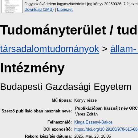
Fogyasztóvédelem fogyasztóvédelmi jog könyv 20250326_7.fejezet
Download (1MB)
|
Előnézet
Tudományterület / t
társadalomtudományok
>
állam-
Intézmény
Budapesti Gazdasági Egyetem
Mű típusa:
Könyv része
Publikációban használt név
ORC
Szerző publikációban használt neve:
Veres Zoltán
Felhasználó:
Kinga Eszenyi-Bakos
DOI azonosító:
https://doi.org/10.29180/978-615-6
Rekord készítés dátuma:
2025. Máj. 23. 10:05