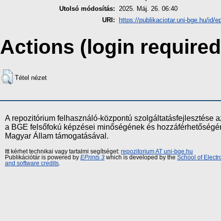
Utolsó módosítás:
2025. Máj. 26. 06:40
URI:
https://publikaciotar.uni-bge.hu/id/e
Actions (login required
Tétel nézet
A repozitórium felhasználó-központú szolgáltatásfejlesztés
a BGE felsőfokú képzései minőségének és hozzáférhetőségének
Magyar Állam támogatásával.
Itt kérhet technikai vagy tartalmi segítséget:
repozitorium AT uni-bge.hu
Publikációtár is powered by
EPrints 3
which is developed by the
School of Elect
and software credits
.