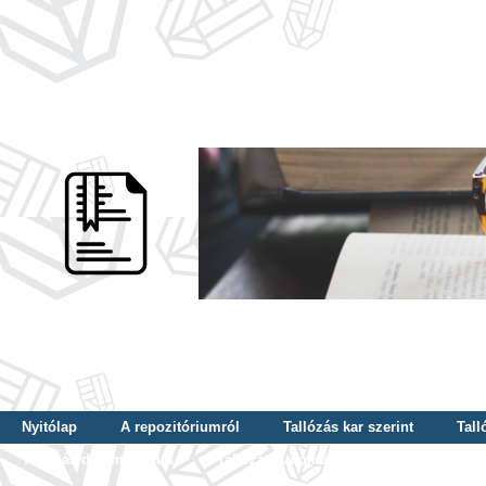
Nyitólap
A repozitóriumról
Tallózás kar szerint
Tall
Tallózás dátum szerint
Tallózás tudományterület szerint