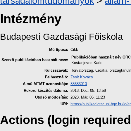
társadalomtudományok
>
állam-
Intézmény
Budapesti Gazdasági Főiskola
Mű típusa:
Cikk
Publikációban használt név
ORC
Szerző publikációban használt neve:
Kostanjevec Karlo
Kulcsszavak:
Horvátország, Croatia, országtanul
Felhasználó:
Zsolt Kovács
A mű MTMT azonosítója:
33683010
Rekord készítés dátuma:
2018. Dec. 05. 13:58
Utolsó módosítás:
2023. Már. 06. 11:23
URI:
https://publikaciotar.uni-bge.hu/id/e
Actions (login required