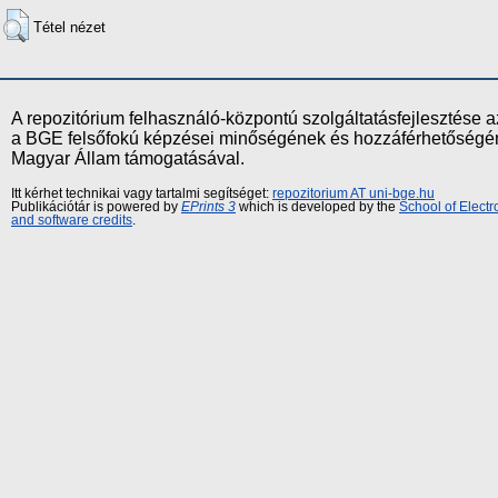
Tétel nézet
A repozitórium felhasználó-központú szolgáltatásfejlesztés
a BGE felsőfokú képzései minőségének és hozzáférhetőségének
Magyar Állam támogatásával.
Itt kérhet technikai vagy tartalmi segítséget:
repozitorium AT uni-bge.hu
Publikációtár is powered by
EPrints 3
which is developed by the
School of Elect
and software credits
.