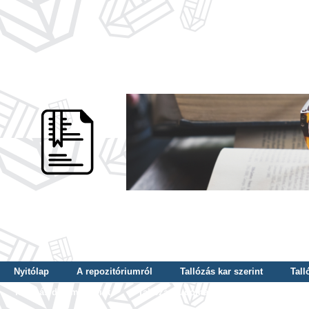
Nyitólap
A repozitóriumról
Tallózás kar szerint
Tall
Tallózás dátum szerint
Tallózás tudományterület szerint