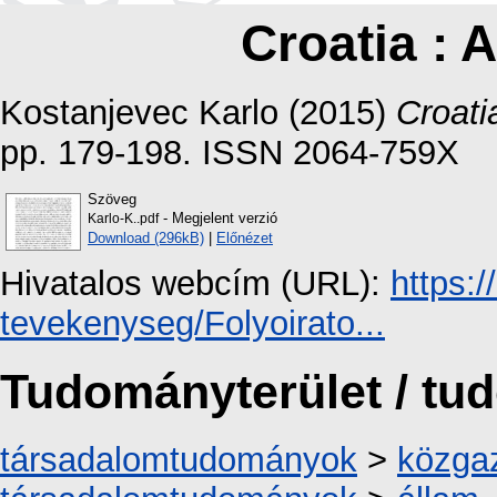
Croatia : 
Kostanjevec Karlo
(2015)
Croati
pp. 179-198. ISSN 2064-759X
Szöveg
- Megjelent verzió
Karlo-K..pdf
Download (296kB)
|
Előnézet
Hivatalos webcím (URL):
https:/
tevekenyseg/Folyoirato...
Tudományterület / t
társadalomtudományok
>
közga