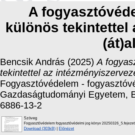
A fogyasztóvéde
különös tekintettel
(át)a
Bencsik András
(2025)
A fogyas
tekintettel az intézményiszerveze
Fogyasztóvédelem - fogyasztóvé
Gazdaságtudományi Egyetem, Bu
6886-13-2
Szöveg
Fogyasztóvédelem fogyasztóvédelmi jog könyv 20250326_5.fejezet
Download (303kB)
|
Előnézet