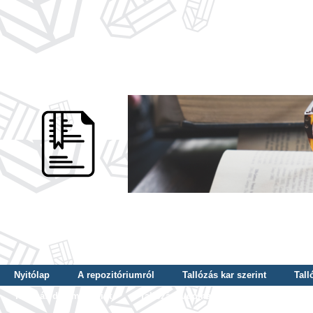
Nyitólap
A repozitóriumról
Tallózás kar szerint
Tall
Tallózás dátum szerint
Tallózás tudományterület szerint