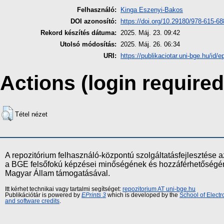
Felhasználó:
Kinga Eszenyi-Bakos
DOI azonosító:
https://doi.org/10.29180/978-615-6
Rekord készítés dátuma:
2025. Máj. 23. 09:42
Utolsó módosítás:
2025. Máj. 26. 06:34
URI:
https://publikaciotar.uni-bge.hu/id/e
Actions (login required
Tétel nézet
A repozitórium felhasználó-központú szolgáltatásfejlesztés
a BGE felsőfokú képzései minőségének és hozzáférhetőségének
Magyar Állam támogatásával.
Itt kérhet technikai vagy tartalmi segítséget:
repozitorium AT uni-bge.hu
Publikációtár is powered by
EPrints 3
which is developed by the
School of Elect
and software credits
.