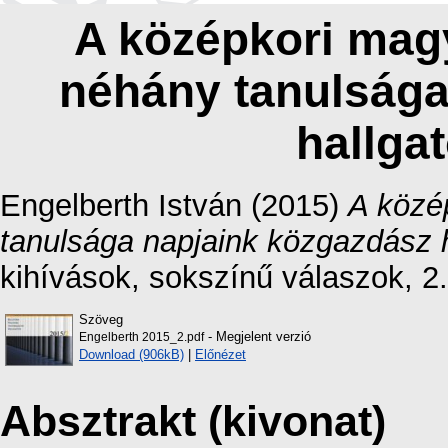
A középkori mag
néhány tanulsága
hallga
Engelberth István
(2015)
A közé
tanulsága napjaink közgazdász h
kihívások, sokszínű válaszok, 2.
Szöveg
- Megjelent verzió
Engelberth 2015_2.pdf
Download (906kB)
|
Előnézet
Absztrakt (kivonat)