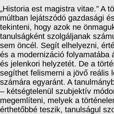
„Historia est magistra vitae.” A 
múltban lejátszódó gazdasági é
tekinteni, hogy azok ne önmagu
tanulságként szolgáljanak szám
sem öncél. Segít elhelyezni, ér
és a modernizáció folyamatába 
és jelenkori helyzetét. De a tört
segíthet felismerni a jövő reáli
számára egyaránt. A tanulmány
– kétségtelenül szubjektív mód
megemlíteni, melyek a történel
érthetőbbé teszik, tanulságul sz