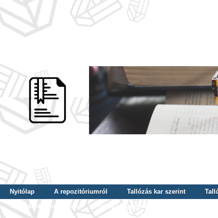
Nyitólap
A repozitóriumról
Tallózás kar szerint
Tall
Tallózás dátum szerint
Tallózás tudományterület szerint