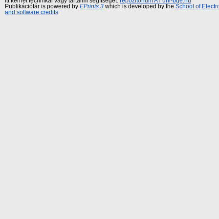
Itt kérhet technikai vagy tartalmi segítséget:
repozitorium AT uni-bge.hu
Publikációtár is powered by
EPrints 3
which is developed by the
School of Elect
and software credits
.