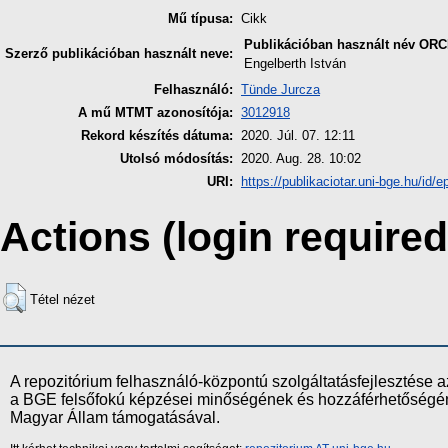
Mű típusa:
Cikk
Publikációban használt név
ORC
Szerző publikációban használt neve:
Engelberth István
Felhasználó:
Tünde Jurcza
A mű MTMT azonosítója:
3012918
Rekord készítés dátuma:
2020. Júl. 07. 12:11
Utolsó módosítás:
2020. Aug. 28. 10:02
URI:
https://publikaciotar.uni-bge.hu/id/e
Actions (login required
Tétel nézet
A repozitórium felhasználó-központú szolgáltatásfejlesztés
a BGE felsőfokú képzései minőségének és hozzáférhetőségének
Magyar Állam támogatásával.