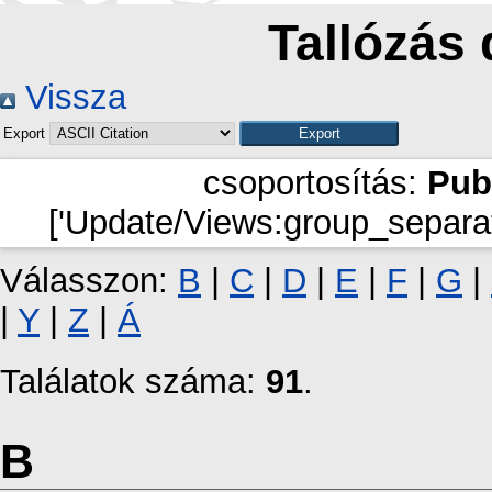
Tallózás 
Vissza
Export
csoportosítás:
Pub
['Update/Views:group_separat
Válasszon:
B
|
C
|
D
|
E
|
F
|
G
|
|
Y
|
Z
|
Á
Találatok száma:
91
.
B