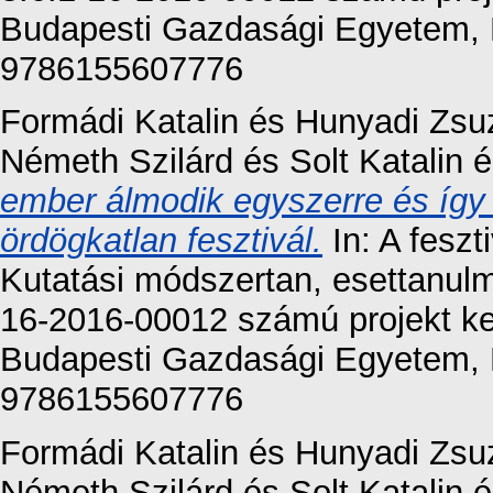
Budapesti Gazdasági Egyetem, 
9786155607776
Formádi Katalin
és
Hunyadi Zsu
Németh Szilárd
és
Solt Katalin
é
ember álmodik egyszerre és így
ördögkatlan fesztivál.
In: A feszt
Kutatási módszertan, esettanul
16-2016-00012 számú projekt ke
Budapesti Gazdasági Egyetem, 
9786155607776
Formádi Katalin
és
Hunyadi Zsu
Németh Szilárd
és
Solt Katalin
é