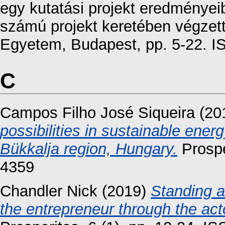
egy kutatási projekt eredménye
számú projekt keretében végzet
Egyetem, Budapest, pp. 5-22. 
C
Campos Filho José Siqueira
(20
possibilities in sustainable ener
Bükkalja region, Hungary.
Prospe
4359
Chandler Nick
(2019)
Standing a
the entrepreneur through the acto