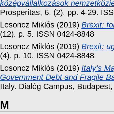
középvállalkozások nemzetközi
Prosperitas, 6. (2). pp. 4-29. I
Losoncz Miklós
(2019)
Brexit: f
(12). p. 5. ISSN 0424-8848
Losoncz Miklós
(2019)
Brexit: u
(4). p. 10. ISSN 0424-8848
Losoncz Miklós
(2019)
Italy’s 
Government Debt and Fragile B
Italy. Dialóg Campus, Budapest
M