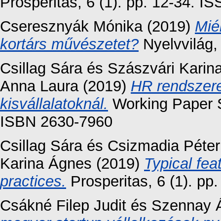
Prosperitas, 6 (1). pp. 12-34. 
Cseresznyák Mónika
(2019)
Mié
kortárs művészetet?
Nyelvvilág,
Csillag Sára
és
Szászvári Karin
Anna Laura
(2019)
HR rendszere
kisvállalatoknál.
Working Paper S
ISBN 2630-7960
Csillag Sára
és
Csizmadia Péter
Karina Ágnes
(2019)
Typical fe
practices.
Prosperitas, 6 (1). pp
Csákné Filep Judit
és
Szennay 