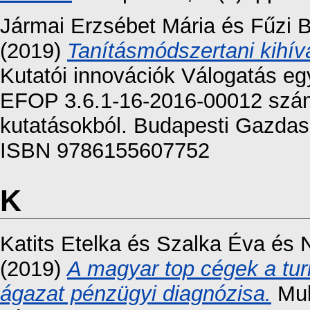
Jármai Erzsébet Mária
és
Fűzi 
(2019)
Tanításmódszertani kihív
Kutatói innovációk Válogatás eg
EFOP 3.6.1-16-2016-00012 szám
kutatásokból. Budapesti Gazdas
ISBN 9786155607752
K
Katits Etelka
és
Szalka Éva
és
(2019)
A magyar top cégek a tur
ágazat pénzügyi diagnózisa.
Mult