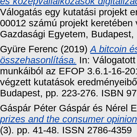
és középvállalkozások digitalizá
Válogatás egy kutatási projekt
00012 számú projekt keretében 
Gazdasági Egyetem, Budapest,
Gyüre Ferenc
(2019)
A bitcoin é
összehasonlítása.
In: Válogatott
munkáiból az EFOP 3.6.1-16-20
végzett kutatások eredményeibő
Budapest, pp. 223-276. ISBN 
Gáspár Péter Gáspár
és
Nérel E
prizes and the consumer opinion
(3). pp. 41-48. ISSN 2786-4359