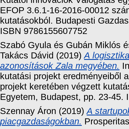
EFOP 3.6.1-16-2016-00012 szám
kutatásokból. Budapesti Gazdas
ISBN 9786155607752
Szabó Gyula
és
Gubán Miklós
é
Takács Dávid
(2019)
A logisztika
azonosítások Zala megyében.
In
kutatási projekt eredményeiből
projekt keretében végzett kutat
Egyetem, Budapest, pp. 23-45.
Szennay Áron
(2019)
A startupo
piacgazdaságokban.
Prosperitas