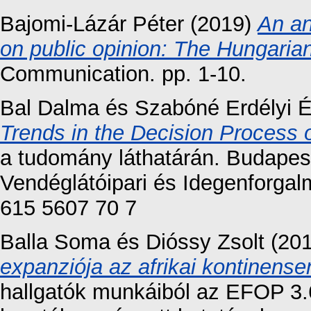
Bajomi-Lázár Péter
(2019)
An an
on public opinion: The Hungaria
Communication. pp. 1-10.
Bal Dalma
és
Szabóné Erdélyi 
Trends in the Decision Process
a tudomány láthatárán. Budapes
Vendéglátóipari és Idegenforgal
615 5607 70 7
Balla Soma
és
Dióssy Zsolt
(20
expanziója az afrikai kontinense
hallgatók munkáiból az EFOP 3.