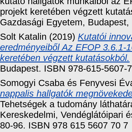
kutató hallgatók munkáiból az
projekt keretében végzett kutat
Gazdasági Egyetem, Budapest,
Solt Katalin
(2019)
Kutatói innov
eredményeiből Az EFOP 3.6.1-1
keretében végzett kutatásokból.
Budapest. ISBN 978-615-5607-7
Somogyi Csaba
és
Fenyvesi Év
nappalis hallgatók megnövekedet
Tehetségek a tudomány láthatá
Kereskedelmi, Vendéglátóipari é
80-96. ISBN 978 615 5607 70 7