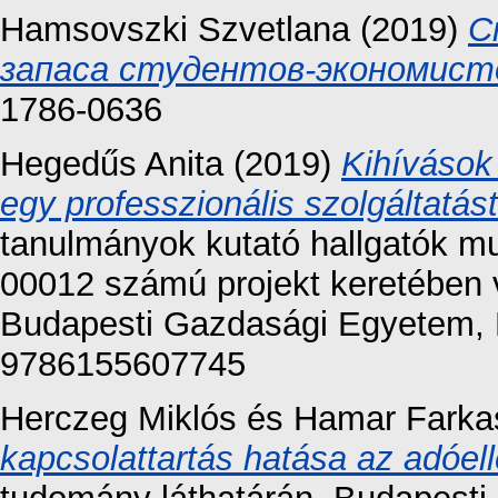
Hamsovszki Szvetlana
(2019)
С
запаса студентов-экономист
1786-0636
Hegedűs Anita
(2019)
Kihívások
egy professzionális szolgáltatás
tanulmányok kutató hallgatók m
00012 számú projekt keretében 
Budapesti Gazdasági Egyetem, 
9786155607745
Herczeg Miklós
és
Hamar Farka
kapcsolattartás hatása az adóel