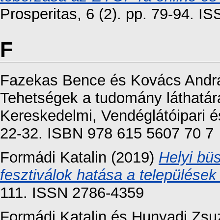
Prosperitas, 6 (2). pp. 79-94. 
F
Fazekas Bence
és
Kovács Andr
Tehetségek a tudomány láthatá
Kereskedelmi, Vendéglátóipari é
22-32. ISBN 978 615 5607 70 7
Formádi Katalin
(2019)
Helyi bü
fesztiválok hatása a települések
111. ISSN 2786-4359
Formádi Katalin
és
Hunyadi Zsu