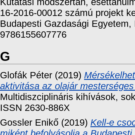
Kutatási módszertan, esettanul
16-2016-00012 számú projekt ke
Budapesti Gazdasági Egyetem, 
9786155607776
G
Glofák Péter
(2019)
Mérsékelhet
aktivitása az olajár mestersége
Multidiszciplináris kihívások, so
ISSN 2630-886X
Gossler Enikő
(2019)
Kell­-e cs
miként befolyásolja a Budapest