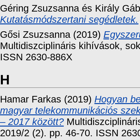
Géring Zsuzsanna
és
Király Gáb
Kutatásmódszertani segédletek.
Gősi Zsuzsanna
(2019)
Egyszer
Multidiszciplináris kihívások, so
ISSN 2630-886X
H
Hamar Farkas
(2019)
Hogyan bef
magyar telekommunikációs szekt
– 2017 között?
Multidiszciplinár
2019/2 (2). pp. 46-70. ISSN 26