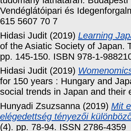
tudomány láthatárán. Budapest
Vendéglátóipari és Idegenforgal
615 5607 70 7
Hidasi Judit
(2019)
Learning Jap
of the Asiatic Society of Japan. 
pp. 145-150. ISBN 978-1-98821
Hidasi Judit
(2019)
Womenomics:
for 150 years : Hungary and Ja
social trends in Japan and their 
Hunyadi Zsuzsanna
(2019)
Mit 
elégedettség tényezői különböző
(4). pp. 78-94. ISSN 2786-4359