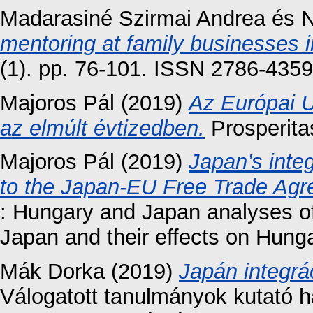
Madarasiné Szirmai Andrea
és
N
mentoring at family businesses in
(1). pp. 76-101. ISSN 2786-4359
Majoros Pál
(2019)
Az Európai U
az elmúlt évtizedben.
Prosperita
Majoros Pál
(2019)
Japan’s integ
to the Japan-EU Free Trade Agr
: Hungary and Japan analyses of
Japan and their effects on Hunga
Mák Dorka
(2019)
Japán integrá
Válogatott tanulmányok kutató 