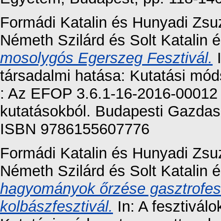
Formádi Katalin
és
Hunyadi Zsu
Németh Szilárd
és
Solt Katalin
é
mosolygós Egerszeg Fesztivál.
I
társadalmi hatása: Kutatási mó
: Az EFOP 3.6.1-16-2016-00012 
kutatásokból. Budapesti Gazdas
ISBN 9786155607776
Formádi Katalin
és
Hunyadi Zsu
Németh Szilárd
és
Solt Katalin
é
hagyományok őrzése gasztrofesz
kolbászfesztivál.
In: A fesztivál