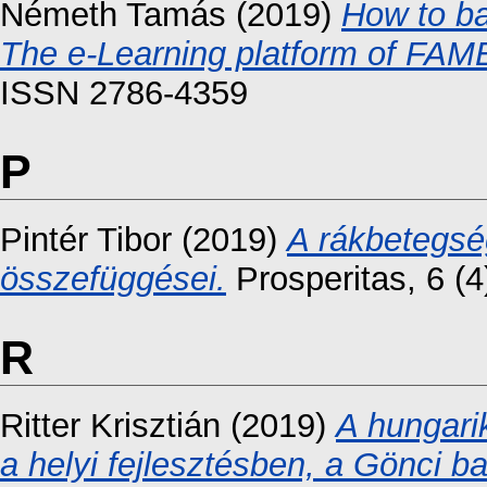
Németh Tamás
(2019)
How to ba
The e-Learning platform of FAM
ISSN 2786-4359
P
Pintér Tibor
(2019)
A rákbetegség
összefüggései.
Prosperitas, 6 (
R
Ritter Krisztián
(2019)
A hungari
a helyi fejlesztésben, a Gönci b