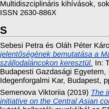
Multidiszciplináris kihívások, so
ISSN 2630-886X
S
Sebesi Petra
és
Oláh Péter Káro
jelentőségének bemutatása a 
szállodaláncokon keresztül.
In: 
Budapesti Gazdasági Egyetem, K
Idegenforgalmi Kar, Budapest, 
Semenova Viktoriia
(2019)
The i
initiative on the Central Asian co