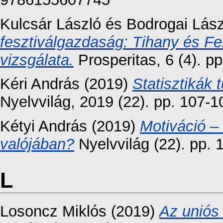
Kulcsár László
és
Bodrogai Lász
fesztiválgazdaság: Tihany és F
vizsgálata.
Prosperitas, 6 (4). p
Kéri András
(2019)
Statisztikák
Nyelvvilág, 2019 (22). pp. 107-
Kétyi András
(2019)
Motiváció – 
valójában?
Nyelvvilág (22). pp.
L
Losoncz Miklós
(2019)
Az uniós 