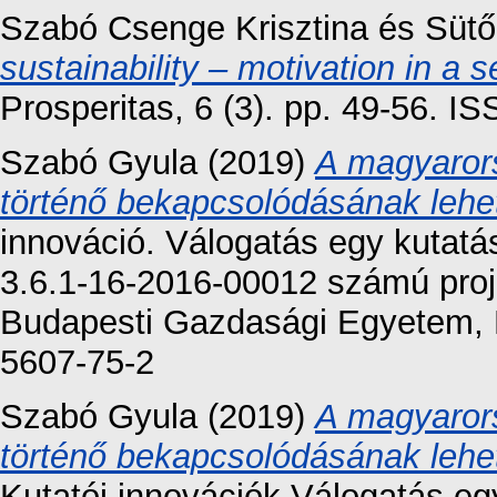
Szabó Csenge Krisztina
és
Sütő
sustainability – motivation in a 
Prosperitas, 6 (3). pp. 49-56. 
Szabó Gyula
(2019)
A magyarors
történő bekapcsolódásának lehet
innováció. Válogatás egy kutatá
3.6.1-16-2016-00012 számú proje
Budapesti Gazdasági Egyetem, 
5607-75-2
Szabó Gyula
(2019)
A magyarors
történő bekapcsolódásának lehet
Kutatói innovációk Válogatás eg