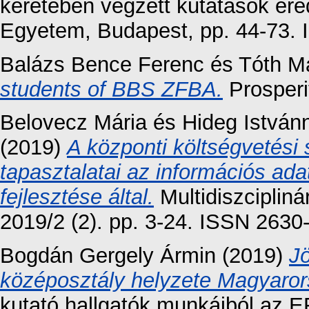
keretében végzett kutatások er
Egyetem, Budapest, pp. 44-73.
Balázs Bence Ferenc
és
Tóth M
students of BBS ZFBA.
Prosperi
Belovecz Mária
és
Hideg István
(2019)
A központi költségvetési
tapasztalatai az információs ad
fejlesztése által.
Multidiszcipliná
2019/2 (2). pp. 3-24. ISSN 263
Bogdán Gergely Ármin
(2019)
J
középosztály helyzete Magyaro
kutató hallgatók munkáiból az