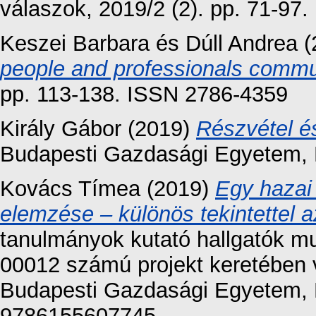
válaszok, 2019/2 (2). pp. 71-97
Keszei Barbara
és
Dúll Andrea
(
people and professionals commu
pp. 113-138. ISSN 2786-4359
Király Gábor
(2019)
Részvétel és
Budapesti Gazdasági Egyetem, 
Kovács Tímea
(2019)
Egy hazai
elemzése – különös tekintettel a
tanulmányok kutató hallgatók m
00012 számú projekt keretében 
Budapesti Gazdasági Egyetem, 
9786155607745