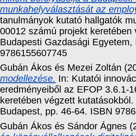
munkahelyválasztását az employ
tanulmányok kutató hallgatók m
00012 számú projekt keretében 
Budapesti Gazdasági Egyetem, 
9786155607745
Gubán Ákos
és
Mezei Zoltán
(2
modellezése.
In: Kutatói innovác
eredményeiből az EFOP 3.6.1-1
keretében végzett kutatásokból
Budapest, pp. 46-64. ISBN 978
Gubán Ákos
és
Sándor Ágnes
(