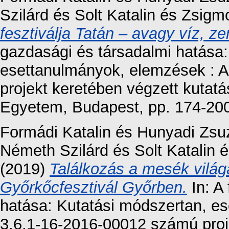
Szilárd
és
Solt Katalin
és
Zsigm
fesztiválja Tatán – avagy víz, zen
gazdasági és társadalmi hatása:
esettanulmányok, elemzések : 
projekt keretében végzett kutat
Egyetem, Budapest, pp. 174-2
Formádi Katalin
és
Hunyadi Zsu
Németh Szilárd
és
Solt Katalin
é
(2019)
Találkozás a mesék világá
Győrkőcfesztivál Győrben.
In: A
hatása: Kutatási módszertan, e
3.6.1-16-2016-00012 számú proje