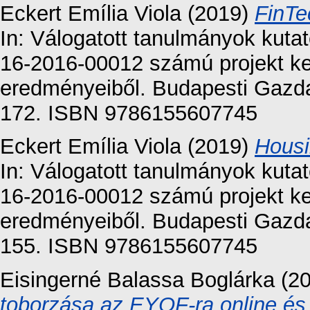
Eckert Emília Viola
(2019)
FinTe
In: Válogatott tanulmányok kuta
16-2016-00012 számú projekt ke
eredményeiből. Budapesti Gazd
172. ISBN 9786155607745
Eckert Emília Viola
(2019)
Housi
In: Válogatott tanulmányok kuta
16-2016-00012 számú projekt ke
eredményeiből. Budapesti Gazd
155. ISBN 9786155607745
Eisingerné Balassa Boglárka
(2
toborzása az EYOF-ra online és 