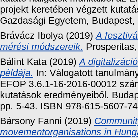
projekt keretében végzett kutat
Gazdasági Egyetem, Budapest, 
Brávácz Ibolya
(2019)
A fesztiv
mérési módszereik.
Prosperitas,
Bálint Kata
(2019)
A digitalizác
példája.
In: Válogatott tanulmán
EFOP 3.6.1-16-2016-00012 szám
kutatások eredményeiből. Buda
pp. 5-43. ISBN 978-615-5607-74
Bársony Fanni
(2019)
Community
movementorganisations in Hung