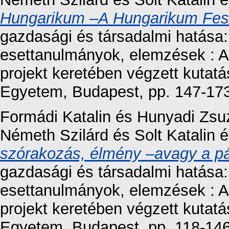
Hungarikum –A Hungarikum Fesz
gazdasági és társadalmi hatása:
esettanulmányok, elemzések : 
projekt keretében végzett kutat
Egyetem, Budapest, pp. 147-1
Formádi Katalin
és
Hunyadi Zsu
Németh Szilárd
és
Solt Katalin
é
szórakozás, élmény –avagy a páp
gazdasági és társadalmi hatása:
esettanulmányok, elemzések : 
projekt keretében végzett kutat
Egyetem, Budapest, pp. 118-1