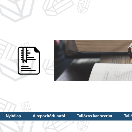
Nyitólap
A repozitóriumról
Tallózás kar szerint
Tall
Tallózás dátum szerint
Tallózás tudományterület szerint