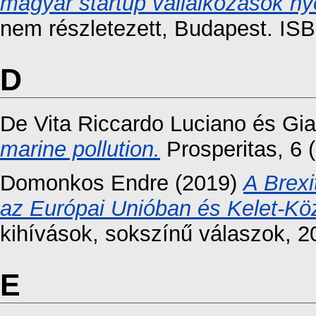
magyar startup vállalkozások n
nem részletezett, Budapest. IS
D
De Vita Riccardo Luciano
és
Gia
marine pollution.
Prosperitas, 6 
Domonkos Endre
(2019)
A Brexi
az Európai Unióban és Kelet-K
kihívások, sokszínű válaszok, 2
E