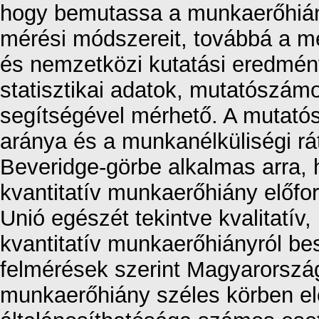
hogy bemutassa a munkaerőhiány
mérési módszereit, továbbá a m
és nemzetközi kutatási eredmén
statisztikai adatok, mutatószám
segítségével mérhető. A mutató
aránya és a munkanélküliségi rá
Beveridge-görbe alkalmas arra, 
kvantitatív munkaerőhiány előfo
Unió egészét tekintve kvalitatív
kvantitatív munkaerőhiányról be
felmérések szerint Magyarorszá
munkaerőhiány széles körben el