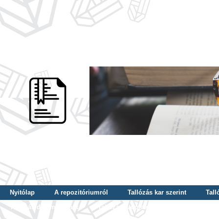
Nyitólap
A repozitóriumról
Tallózás kar szerint
Tall
Tallózás dátum szerint
Tallózás tudományterület szerint