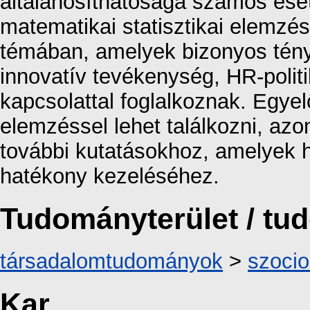
általánosíthatósága számos eset
matematikai statisztikai elemzés
témában, amelyek bizonyos ténye
innovatív tevékenység, HR-polit
kapcsolattal foglalkoznak. Egyel
elemzéssel lehet találkozni, az
további kutatásokhoz, amelyek 
hatékony kezeléséhez.
Tudományterület / t
társadalomtudományok
>
szocio
Kar