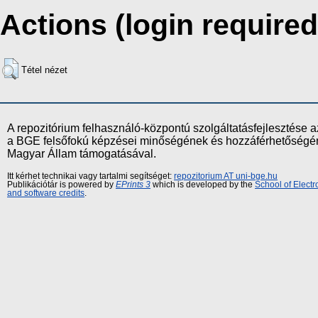
Actions (login required
Tétel nézet
A repozitórium felhasználó-központú szolgáltatásfejlesztés
a BGE felsőfokú képzései minőségének és hozzáférhetőségének
Magyar Állam támogatásával.
Itt kérhet technikai vagy tartalmi segítséget:
repozitorium AT uni-bge.hu
Publikációtár is powered by
EPrints 3
which is developed by the
School of Elect
and software credits
.