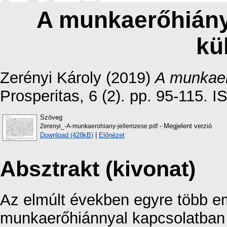
A munkaerőhiány 
kü
Zerényi Károly
(2019)
A munkaerő
Prosperitas, 6 (2). pp. 95-115.
Szöveg
- Megjelent verzió
Zerenyi_-A-munkaerohiany-jellemzese.pdf
Download (428kB)
|
Előnézet
Absztrakt (kivonat)
Az elmúlt években egyre több emp
munkaerőhiánnyal kapcsolatban it