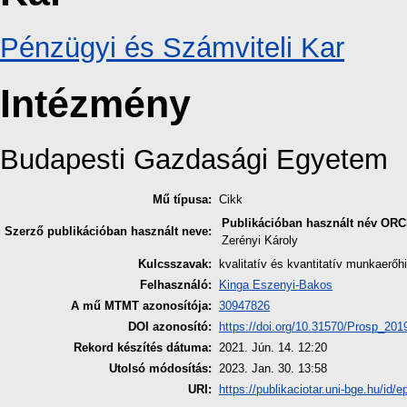
Pénzügyi és Számviteli Kar
Intézmény
Budapesti Gazdasági Egyetem
Mű típusa:
Cikk
Publikációban használt név
ORC
Szerző publikációban használt neve:
Zerényi Károly
Kulcsszavak:
kvalitatív és kvantitatív munkaerő
Felhasználó:
Kinga Eszenyi-Bakos
A mű MTMT azonosítója:
30947826
DOI azonosító:
https://doi.org/10.31570/Prosp_20
Rekord készítés dátuma:
2021. Jún. 14. 12:20
Utolsó módosítás:
2023. Jan. 30. 13:58
URI:
https://publikaciotar.uni-bge.hu/id/e