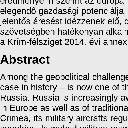
eredményeim szerint az európa
elegendő gazdasági potenciálja, 
jelentős áresést idézzenek elő,
szövetségben hatékonyan alkal
a Krím-félsziget 2014. évi annex
Abstract
Among the geopolitical challeng
case in history – is now one of t
Russia. Russia is increasingly a
in Europe as well as of traditiona
Crimea, its military aircrafts reg