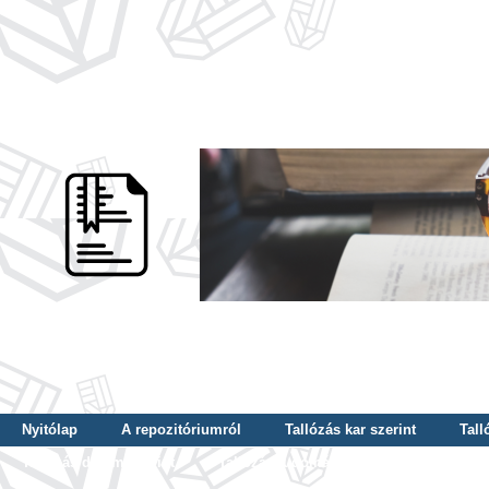
Nyitólap
A repozitóriumról
Tallózás kar szerint
Tall
Tallózás dátum szerint
Tallózás tudományterület szerint