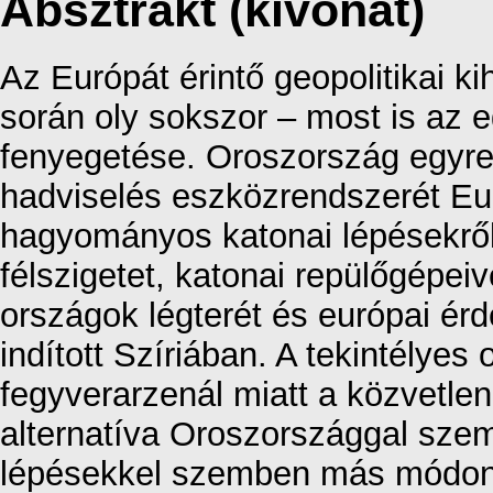
Absztrakt (kivonat)
Az Európát érintő geopolitikai k
során oly sokszor – most is az 
fenyegetése. Oroszország egyre
hadviselés eszközrendszerét Eur
hagyományos katonai lépésekről
félszigetet, katonai repülőgépei
országok légterét és európai ér
indított Szíriában. A tekintélyes
fegyverarzenál miatt a közvetlen
alternatíva Oroszországgal szem
lépésekkel szemben más módon k