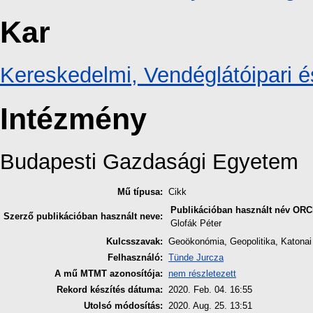
Kar
Kereskedelmi, Vendéglátóipari é
Intézmény
Budapesti Gazdasági Egyetem
Mű típusa:
Cikk
Publikációban használt név
ORC
Szerző publikációban használt neve:
Glofák Péter
Kulcsszavak:
Geoökonómia, Geopolitika, Katonai
Felhasználó:
Tünde Jurcza
A mű MTMT azonosítója:
nem részletezett
Rekord készítés dátuma:
2020. Feb. 04. 16:55
Utolsó módosítás:
2020. Aug. 25. 13:51