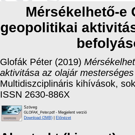
Mérsékelhető-e 
geopolitikai aktivit
befolyás
Glofák Péter
(2019)
Mérsékelhet
aktivitása az olajár mestersége
Multidiszciplináris kihívások, so
ISSN 2630-886X
Szöveg
- Megjelent verzió
GLOFAK_Peter.pdf
Download (2MB)
|
Előnézet