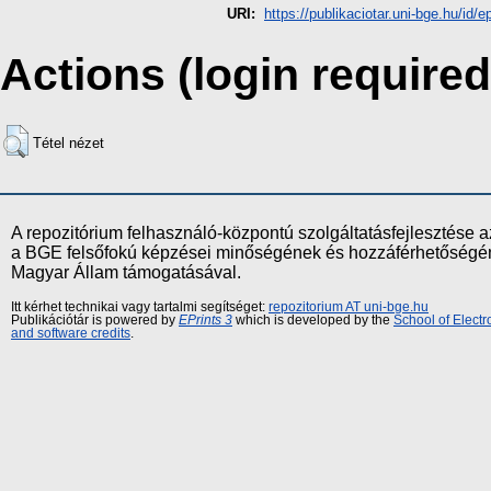
URI:
https://publikaciotar.uni-bge.hu/id/e
Actions (login required
Tétel nézet
A repozitórium felhasználó-központú szolgáltatásfejlesztés
a BGE felsőfokú képzései minőségének és hozzáférhetőségének
Magyar Állam támogatásával.
Itt kérhet technikai vagy tartalmi segítséget:
repozitorium AT uni-bge.hu
Publikációtár is powered by
EPrints 3
which is developed by the
School of Elect
and software credits
.