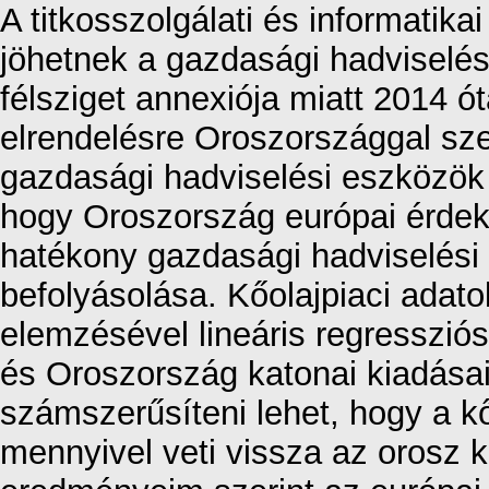
A titkosszolgálati és informatik
jöhetnek a gazdasági hadviselés
félsziget annexiója miatt 2014 ó
elrendelésre Oroszországgal s
gazdasági hadviselési eszközök 
hogy Oroszország európai érdek
hatékony gazdasági hadviselési 
befolyásolása. Kőolajpiaci adato
elemzésével lineáris regressziós 
és Oroszország katonai kiadásai
számszerűsíteni lehet, hogy a k
mennyivel veti vissza az orosz k