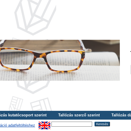
ózás kutatócsoport szerint
Tallózás szerző szerint
Tallózás d
áció adatfeltöltéshez