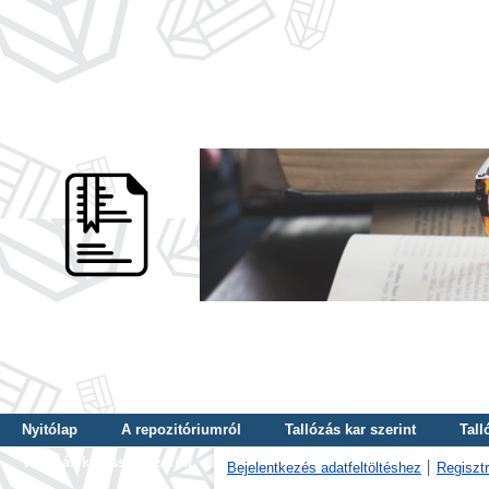
Nyitólap
A repozitóriumról
Tallózás kar szerint
Tall
Tallózás kulcsszó szerint
Bejelentkezés adatfeltöltéshez
Regisztr