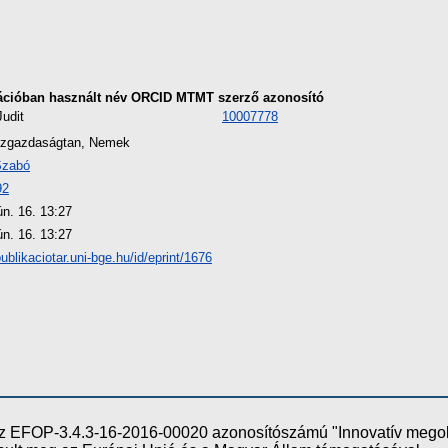
ációban használt név
ORCID
MTMT szerző azonosító
Judit
10007778
özgazdaságtan, Nemek
Szabó
92
ún. 16. 13:27
ún. 16. 13:27
publikaciotar.uni-bge.hu/id/eprint/1676
e az EFOP-3.4.3-16-2016-00020 azonosítószámú "Innovatív meg