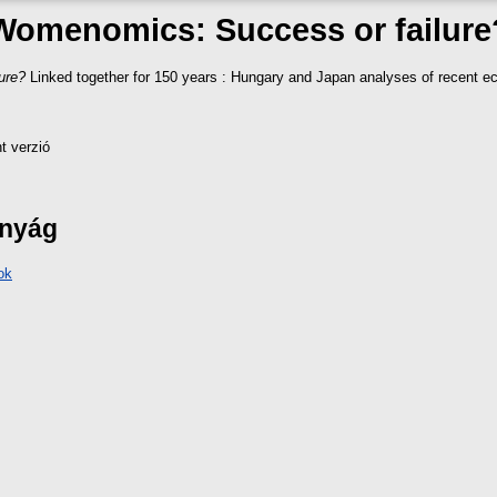
Womenomics: Success or failure
ure?
Linked together for 150 years : Hungary and Japan analyses of recent ec
t verzió
ányág
ok