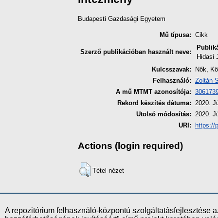
Budapesti Gazdasági Egyetem
Mű típusa:
Cikk
Publik
Szerző publikációban használt neve:
Hidasi 
Kulcsszavak:
Nők, K
Felhasználó:
Zoltán 
A mű MTMT azonosítója:
306173
Rekord készítés dátuma:
2020. J
Utolsó módosítás:
2020. J
URI:
https://
Actions (login required)
Tétel nézet
A repozitórium felhasználó-központú szolgáltatásfejlesztés