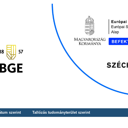
átum szerint
Tallózás tudományterület szerint