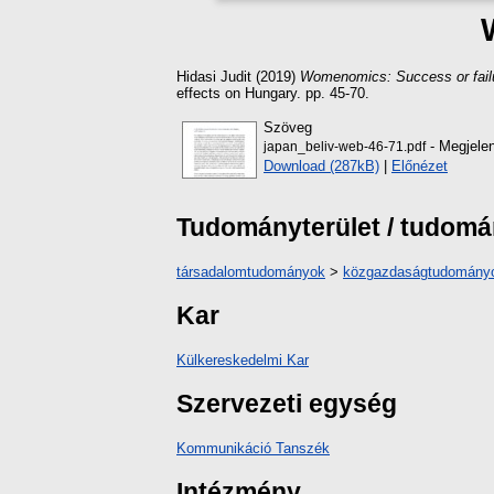
Hidasi Judit
(2019)
Womenomics: Success or fail
effects on Hungary. pp. 45-70.
Szöveg
- Megjelen
japan_beliv-web-46-71.pdf
Download (287kB)
|
Előnézet
Tudományterület / tudom
társadalomtudományok
>
közgazdaságtudomány
Kar
Külkereskedelmi Kar
Szervezeti egység
Kommunikáció Tanszék
Intézmény