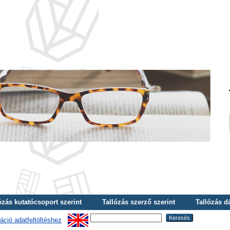
ózás kutatócsoport szerint
Tallózás szerző szerint
Tallózás d
áció adatfeltöltéshez