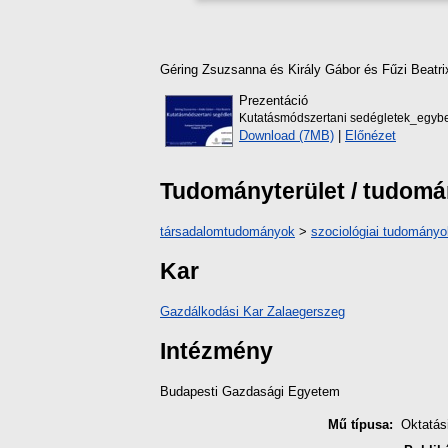
Géring Zsuzsanna
és
Király Gábor
és
Fűzi Beatr
Prezentáció
Kutatásmódszertani sedégletek_egybe
Download (7MB)
|
Előnézet
Tudományterület / tudom
társadalomtudományok
>
szociológiai tudományo
Kar
Gazdálkodási Kar Zalaegerszeg
Intézmény
Budapesti Gazdasági Egyetem
Mű típusa:
Oktatás