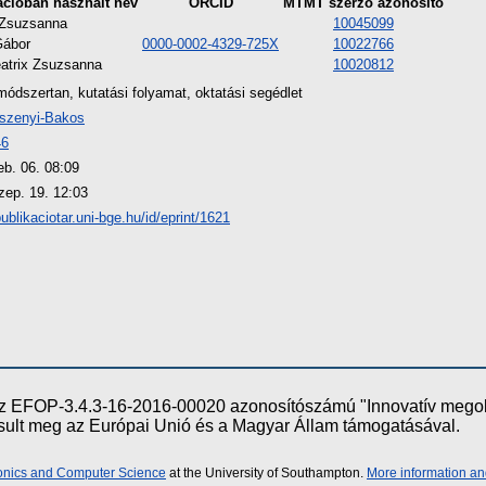
ációban használt név
ORCID
MTMT szerző azonosító
 Zsuzsanna
10045099
Gábor
0000-0002-4329-725X
10022766
atrix Zsuzsanna
10020812
módszertan, kutatási folyamat, oktatási segédlet
szenyi-Bakos
46
eb. 06. 08:09
zep. 19. 12:03
publikaciotar.uni-bge.hu/id/eprint/1621
e az EFOP-3.4.3-16-2016-00020 azonosítószámú "Innovatív meg
ósult meg az Európai Unió és a Magyar Állam támogatásával.
ronics and Computer Science
at the University of Southampton.
More information an