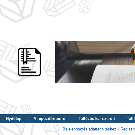
Nyitólap
A repozitóriumról
Tallózás kar szerint
Tall
Tallózás kulcsszó szerint
Bejelentkezés adatfeltöltéshez
Regisztr