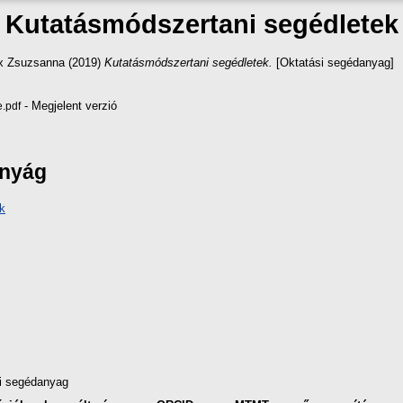
Kutatásmódszertani segédletek
ix Zsuzsanna
(2019)
Kutatásmódszertani segédletek.
[Oktatási segédanyag]
- Megjelent verzió
.pdf
ányág
k
i segédanyag