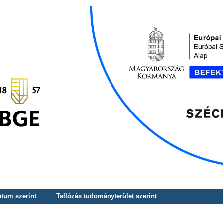
átum szerint
Tallózás tudományterület szerint