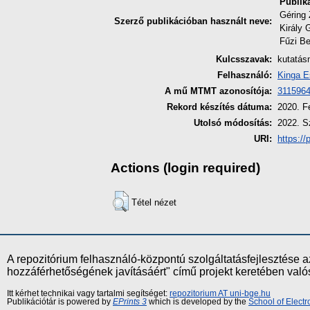
Publik
Géring
Szerző publikációban használt neve:
Király 
Fűzi Be
Kulcsszavak:
kutatás
Felhasználó:
Kinga E
A mű MTMT azonosítója:
311596
Rekord készítés dátuma:
2020. F
Utolsó módosítás:
2022. S
URI:
https://
Actions (login required)
Tétel nézet
A repozitórium felhasználó-központú szolgáltatásfejlesztés
hozzáférhetőségének javításáért" című projekt keretében val
Itt kérhet technikai vagy tartalmi segítséget:
repozitorium AT uni-bge.hu
Publikációtár is powered by
EPrints 3
which is developed by the
School of Elect