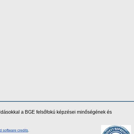
oldásokkal a BGE felsőfokú képzései minőségének és
d software credits
.