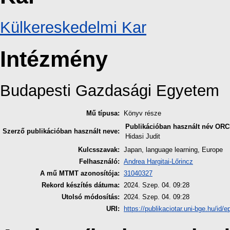
Külkereskedelmi Kar
Intézmény
Budapesti Gazdasági Egyetem
Mű típusa:
Könyv része
Publikációban használt név
ORC
Szerző publikációban használt neve:
Hidasi Judit
Kulcsszavak:
Japan, language learning, Europe
Felhasználó:
Andrea Hargitai-Lőrincz
A mű MTMT azonosítója:
31040327
Rekord készítés dátuma:
2024. Szep. 04. 09:28
Utolsó módosítás:
2024. Szep. 04. 09:28
URI:
https://publikaciotar.uni-bge.hu/id/e