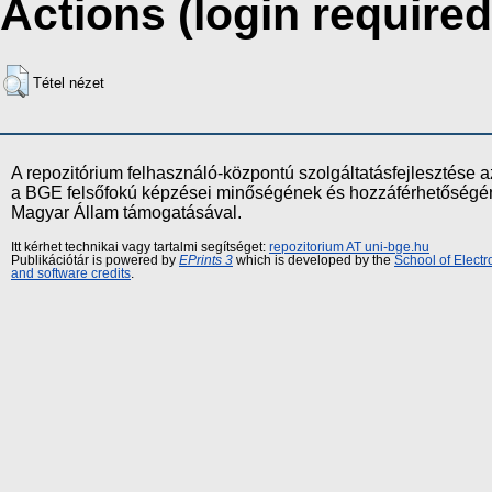
Actions (login required
Tétel nézet
A repozitórium felhasználó-központú szolgáltatásfejlesztés
a BGE felsőfokú képzései minőségének és hozzáférhetőségének
Magyar Állam támogatásával.
Itt kérhet technikai vagy tartalmi segítséget:
repozitorium AT uni-bge.hu
Publikációtár is powered by
EPrints 3
which is developed by the
School of Elect
and software credits
.