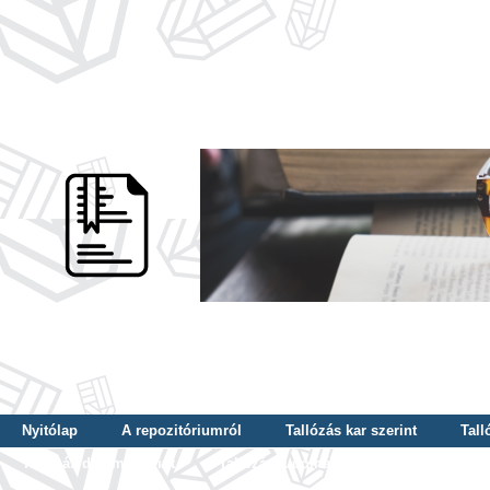
Nyitólap
A repozitóriumról
Tallózás kar szerint
Tall
Tallózás dátum szerint
Tallózás tudományterület szerint