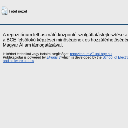
Tétel nézet
A repozitórium felhasználó-központú szolgáltatásfejlesztés
a BGE felsőfokú képzései minőségének és hozzáférhetőségének
Magyar Állam támogatásával.
Itt kérhet technikai vagy tartalmi segítséget:
repozitorium AT uni-bge.hu
Publikációtár is powered by
EPrints 3
which is developed by the
School of Elect
and software credits
.