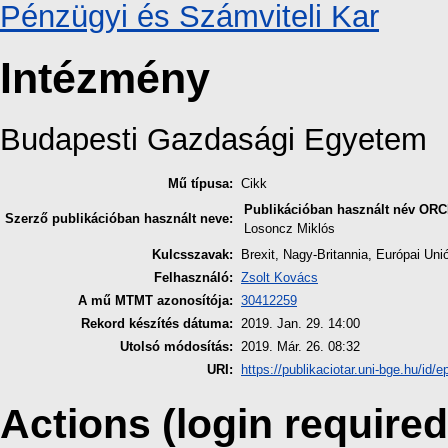
Pénzügyi és Számviteli Kar
Intézmény
Budapesti Gazdasági Egyetem
Mű típusa:
Cikk
Publikációban használt név
ORC
Szerző publikációban használt neve:
Losoncz Miklós
Kulcsszavak:
Brexit, Nagy-Britannia, Európai Uni
Felhasználó:
Zsolt Kovács
A mű MTMT azonosítója:
30412259
Rekord készítés dátuma:
2019. Jan. 29. 14:00
Utolsó módosítás:
2019. Már. 26. 08:32
URI:
https://publikaciotar.uni-bge.hu/id/e
Actions (login required