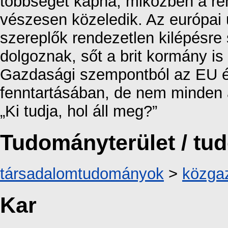
többséget kapna, miközben a rend
vészesen közeledik. Az európai 
szereplők rendezetlen kilépésre
dolgoznak, sőt a brit kormány i
Gazdasági szempontból az EU ér
fenntartásában, de nem minden ár
„Ki tudja, hol áll meg?”
Tudományterület / t
társadalomtudományok
>
közga
Kar