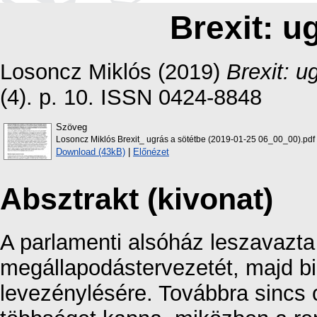
Brexit: u
Losoncz Miklós
(2019)
Brexit: u
(4). p. 10. ISSN 0424-8848
Szöveg
Losoncz Miklós Brexit_ ugrás a sötétbe (2019-01-25 06_00_00).pdf
Download (43kB)
|
Előnézet
Absztrakt (kivonat)
A parlamenti alsóház leszavazta 
megállapodástervezetét, majd bi
levezénylésére. Továbbra sincs