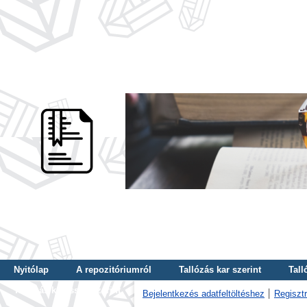
Nyitólap
A repozitóriumról
Tallózás kar szerint
Tall
Tallózás kulcsszó szerint
Bejelentkezés adatfeltöltéshez
Regisztr