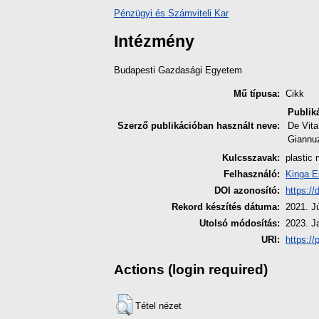
Pénzügyi és Számviteli Kar
Intézmény
Budapesti Gazdasági Egyetem
Mű típusa:
Cikk
Publik
Szerző publikációban használt neve:
De Vita
Giannu
Kulcsszavak:
plastic 
Felhasználó:
Kinga E
DOI azonosító:
https:/
Rekord készítés dátuma:
2021. J
Utolsó módosítás:
2023. J
URI:
https://
Actions (login required)
Tétel nézet