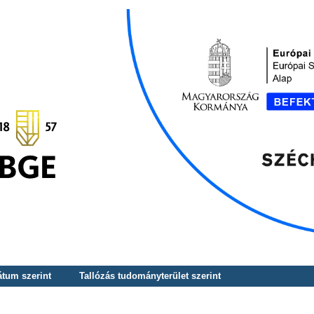
átum szerint
Tallózás tudományterület szerint