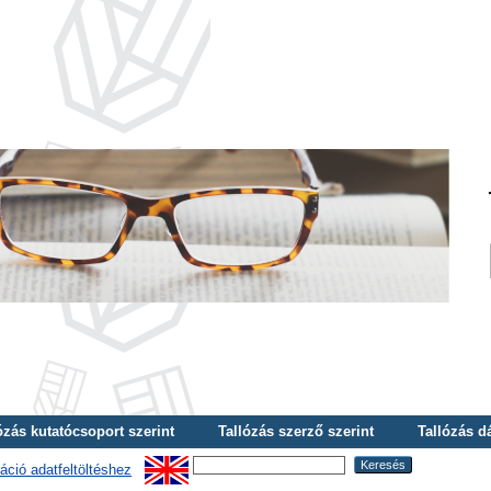
ózás kutatócsoport szerint
Tallózás szerző szerint
Tallózás d
áció adatfeltöltéshez