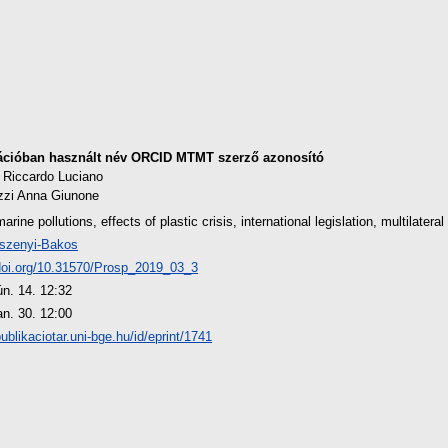
ációban használt név
ORCID
MTMT szerző azonosító
 Riccardo Luciano
zzi Anna Giunone
marine pollutions, effects of plastic crisis, international legislation, multilateral 
szenyi-Bakos
/doi.org/10.31570/Prosp_2019_03_3
ún. 14. 12:32
an. 30. 12:00
publikaciotar.uni-bge.hu/id/eprint/1741