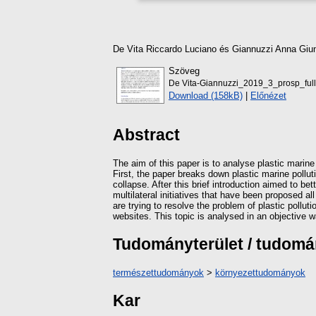
De Vita Riccardo Luciano
és
Giannuzzi Anna Giu
Szöveg
De Vita-Giannuzzi_2019_3_prosp_full
Download (158kB)
|
Előnézet
Abstract
The aim of this paper is to analyse plastic marine 
First, the paper breaks down plastic marine pollut
collapse. After this brief introduction aimed to be
multilateral initiatives that have been proposed all
are trying to resolve the problem of plastic pollu
websites. This topic is analysed in an objective 
Tudományterület / tudom
természettudományok
>
környezettudományok
Kar