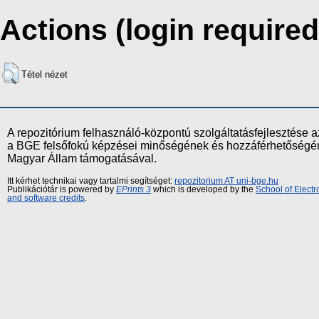
Actions (login required
Tétel nézet
A repozitórium felhasználó-központú szolgáltatásfejlesztés
a BGE felsőfokú képzései minőségének és hozzáférhetőségének
Magyar Állam támogatásával.
Itt kérhet technikai vagy tartalmi segítséget:
repozitorium AT uni-bge.hu
Publikációtár is powered by
EPrints 3
which is developed by the
School of Elect
and software credits
.