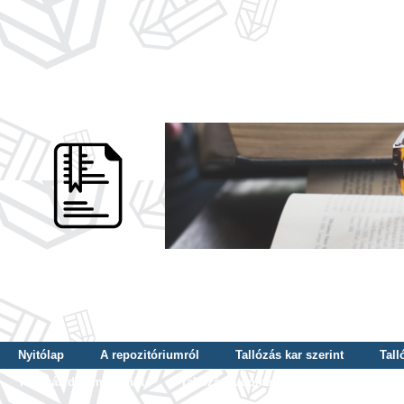
Nyitólap
A repozitóriumról
Tallózás kar szerint
Tall
Tallózás dátum szerint
Tallózás tudományterület szerint