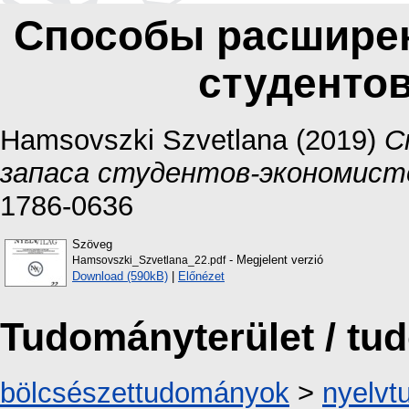
Способы расширен
студенто
Hamsovszki Szvetlana
(2019)
С
запаса студентов-экономист
1786-0636
Szöveg
- Megjelent verzió
Hamsovszki_Szvetlana_22.pdf
Download (590kB)
|
Előnézet
Tudományterület / t
bölcsészettudományok
>
nyelv