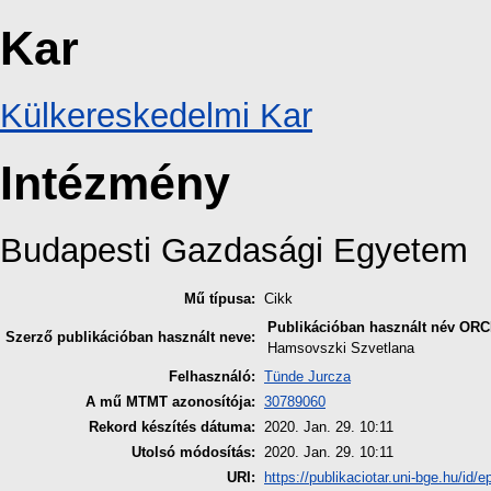
Kar
Külkereskedelmi Kar
Intézmény
Budapesti Gazdasági Egyetem
Mű típusa:
Cikk
Publikációban használt név
ORC
Szerző publikációban használt neve:
Hamsovszki Szvetlana
Felhasználó:
Tünde Jurcza
A mű MTMT azonosítója:
30789060
Rekord készítés dátuma:
2020. Jan. 29. 10:11
Utolsó módosítás:
2020. Jan. 29. 10:11
URI:
https://publikaciotar.uni-bge.hu/id/e