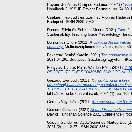
Boyano Jesús
és
Campos Federico
(2021)
Case 5
Handbook 2. ISSUE Project Partners, pp. 74-80.
Csákné Filep Judit
és
Szennay Áron
és
Radácsi 
Budapest. ISBN 2630-7960
Damme Silvia
és
Schmitz Marina
(2021)
Case 2: 
Sustainability Teaching Issue Methodology Handb
Domonkos Endre
(2021)
A világgazdasági válság
economy.
Multidiszciplináris kihívások, sokszínű
Feketéné Benkó Katalin
(2021)
The relationship 
2021.04.29., Budapesti Gazdasági Egyetem. (Kéz
Fenyvesi Éva
és
Polák-Weldon Réka
(2021)
„A f
REGRET IT.’: THE ECONOMIC AND SOCIAL 
Gajzágó Éva Judit
(2021)
K-Pop 4E azaz a kreatí
drámáknál) használt marketing eszközök pé
THROUGH THE EXAMPLES OF THE MARKETIN
kihívások, sokszínű válaszok, 2021 (1). pp. 108
Garamvölgyi Réka
(2021)
Attitude survey in the
Gualaco Giovanni
(2021)
Shared Value in Sustain
Day of Hungarian Science 2021 Conference Proc
Gáspár Sándor
és
Vajda Gábor
és
Martos Ede
(2
2021 (2). pp. 2-27. ISSN 2630-886X