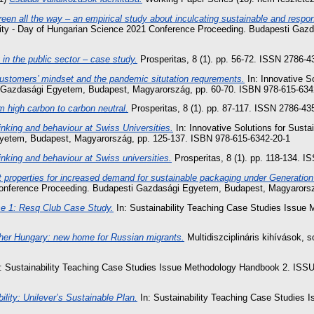
een all the way – an empirical study about inculcating sustainable and respons
bility - Day of Hungarian Science 2021 Conference Proceeding. Budapesti Ga
 in the public sector – case study.
Prosperitas, 8 (1). pp. 56-72. ISSN 2786-4
 Customers’ mindset and the pandemic situtation requrements.
In: Innovative So
 Gazdasági Egyetem, Budapest, Magyarország, pp. 60-70. ISBN 978-615-63
m high carbon to carbon neutral.
Prosperitas, 8 (1). pp. 87-117. ISSN 2786-43
inking and behaviour at Swiss Universities.
In: Innovative Solutions for Susta
yetem, Budapest, Magyarország, pp. 125-137. ISBN 978-615-6342-20-1
nking and behaviour at Swiss universities.
Prosperitas, 8 (1). pp. 118-134. 
 properties for increased demand for sustainable packaging under Generatio
 Conference Proceeding. Budapesti Gazdasági Egyetem, Budapest, Magyarors
e 1: Resq Club Case Study.
In: Sustainability Teaching Case Studies Issue
her Hungary: new home for Russian migrants.
Multidiszciplináris kihívások, 
: Sustainability Teaching Case Studies Issue Methodology Handbook 2. ISSU
ility: Unilever’s Sustainable Plan.
In: Sustainability Teaching Case Studies