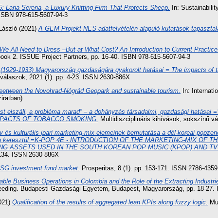
: Lana Serena, a Luxury Knitting Firm That Protects Sheep.
In: Sustainabili
 ISBN 978-615-5607-94-3
László
(2021)
A GEM Projekt NES adatfelvételén alapuló kutatások tapasztala
We All Need to Dress –But at What Cost? An Introduction to Current Practice
ook 2. ISSUE Project Partners, pp. 16-40. ISBN 978-615-5607-94-3
 (1929-1933) Magyarország gazdaságára gyakorolt hatásai = The impacts of t
 válaszok, 2021 (1). pp. 4-23. ISSN 2630-886X
beetween the Novohrad-Nógrád Geopark and sustainable tourism.
In: Internati
iratban)
üst elszáll, a probléma marad” – a dohányzás társadalmi, gazdasági hatá
IMPACTS OF TOBACCO SMOKING.
Multidiszciplináris kihívások, sokszínű v
v és kulturális ipari marketing-mix elemeinek bemutatása a dél-koreai popze
ldáján keresztül =K-POP 4E - INTRODUCTION OF THE MARKETING-MIX O
G ASSETS USED IN THE SOUTH KOREAN POP MUSIC (KPOP) AND TV 
-134. ISSN 2630-886X
 ESG investment fund market.
Prosperitas, 8 (1). pp. 153-171. ISSN 2786-4359
able Business Operations in Colombia and the Role of the Extracting Industri
eeding. Budapesti Gazdasági Egyetem, Budapest, Magyarország, pp. 18-27.
021)
Qualification of the results of aggregated lean KPIs along fuzzy logic.
Mul