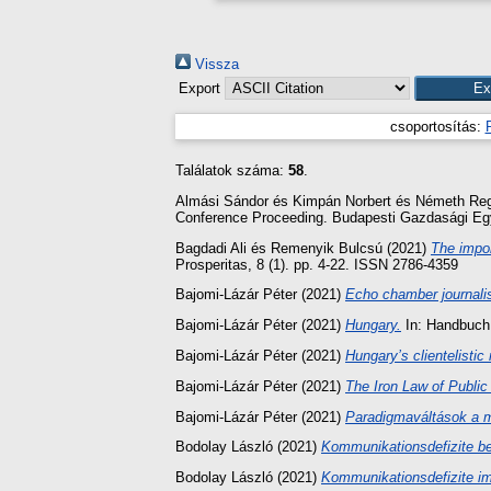
Vissza
Export
csoportosítás:
Találatok száma:
58
.
Almási Sándor
és
Kimpán Norbert
és
Németh Reg
Conference Proceeding. Budapesti Gazdasági Eg
Bagdadi Ali
és
Remenyik Bulcsú
(2021)
The impor
Prosperitas, 8 (1). pp. 4-22. ISSN 2786-4359
Bajomi-Lázár Péter
(2021)
Echo chamber journalis
Bajomi-Lázár Péter
(2021)
Hungary.
In: Handbuch 
Bajomi-Lázár Péter
(2021)
Hungary’s clientelisti
Bajomi-Lázár Péter
(2021)
The Iron Law of Public
Bajomi-Lázár Péter
(2021)
Paradigmaváltások a m
Bodolay László
(2021)
Kommunikationsdefizite be
Bodolay László
(2021)
Kommunikationsdefizite im