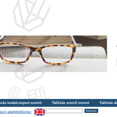
ózás kutatócsoport szerint
Tallózás szerző szerint
Tallózás d
áció adatfeltöltéshez