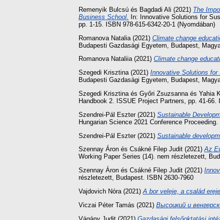
Remenyik Bulcsú
és
Bagdadi Ali
(2021)
The Impor
Business School.
In: Innovative Solutions for S
pp. 1-15. ISBN 978-615-6342-20-1 (Nyomdában)
Romanova Natalia
(2021)
Climate change educatio
Budapesti Gazdasági Egyetem, Budapest, Magyar
Romanova Nataliia
(2021)
Climate change educatio
Szegedi Krisztina
(2021)
Innovative Solutions fo
Budapesti Gazdasági Egyetem, Budapest, Magya
Szegedi Krisztina
és
Győri Zsuzsanna
és
Yahia 
Handbook 2. ISSUE Project Partners, pp. 41-66.
Szendrei-Pál Eszter
(2021)
Sustainable Developm
Hungarian Science 2021 Conference Proceeding.
Szendrei-Pál Eszter
(2021)
Sustainable developme
Szennay Áron
és
Csákné Filep Judit
(2021)
Az Eu
Working Paper Series (14). nem részletezett, B
Szennay Áron
és
Csákné Filep Judit
(2021)
Innov
részletezett, Budapest. ISBN 2630-7960
Vajdovich Nóra
(2021)
A bor veleje, a család erej
Viczai Péter Tamás
(2021)
Высоцкий и венгерс
Vágány Judit
(2021)
Gazdasági felsőoktatási inté