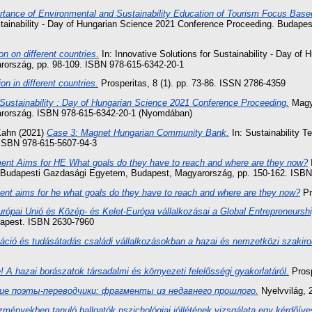
tance of Environmental and Sustainability Education of Tourism Focus Base
ustainability - Day of Hungarian Science 2021 Conference Proceeding. Buda
n on different countries.
In: Innovative Solutions for Sustainability - Day o
ország, pp. 98-109. ISBN 978-615-6342-20-1
n in different countries.
Prosperitas, 8 (1). pp. 73-86. ISSN 2786-4359
r Sustainability : Day of Hungarian Science 2021 Conference Proceeding.
Magya
rország. ISBN 978-615-6342-20-1 (Nyomdában)
Kahn
(2021)
Case 3: Magnet Hungarian Community Bank.
In: Sustainability 
 ISBN 978-615-5607-94-3
ent Aims for HE What goals do they have to reach and where are they now?
I
 Budapesti Gazdasági Egyetem, Budapest, Magyarország, pp. 150-162. ISB
nt aims for he what goals do they have to reach and where are they now?
Pr
rópai Unió és Közép- és Kelet-Európa vállalkozásai a Global Entrepreneurshi
udapest. ISBN 2630-7960
áció és tudásátadás családi vállalkozásokban a hazai és nemzetközi szakir
e! A hazai borászatok társadalmi és környezeti felelősségi gyakorlatáról.
Prosp
кие поэты-переводчики: фрагменты из недавнего прошлого.
Nyelvvilág, 
zményekben tanuló hallgatók pszichológiai jóllétének vizsgálata egy kérdőíve