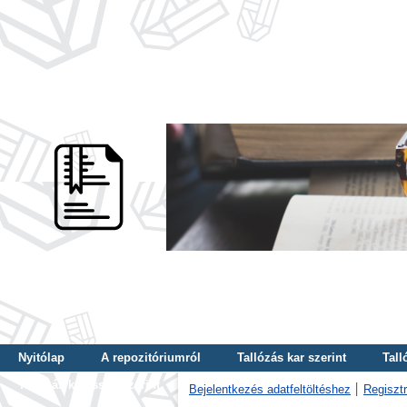
Nyitólap
A repozitóriumról
Tallózás kar szerint
Tall
Tallózás kulcsszó szerint
Bejelentkezés adatfeltöltéshez
Regisztr