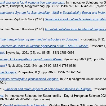
ral change in lot: A value-action gap approach.
In: Innovative Solutions for 
yetem, Budapest, Magyarország, pp. 71-83. ISBN 978-615-6342-20-1 (Nyom
surement System for Sustainability - MNB’s Sustainability Report and Index
sztina
és
Vajdovich Nóra
(2021)
Hazai borászatok célrendszerének vizsgálat
lárd
és
Németh Krisztina
(2021)
A családi vállalkozások fenntarthatóságáról 
 the transportation system and infrastructure in Budapest.
Prosperitas, 8 (1)
 Commercial Banks in Jordan: Application of the CAMELS Model.
Prosperitas,
ból.
Nyelvvilág, 2021 (24). pp. 88-95. ISSN 1786-0636
uinea, Afrika egyetlen spanyol nyelvű állama.
Nyelvvilág, 2021 (24). pp. 69-
snak?
Nyelvvilág, 2021 (24). pp. 96-99. ISSN 1786-0636
 in Hungary.
Prosperitas, 8 (1). pp. 40-55. ISSN 2786-4359
olitikai stratégiák a globalizálódó világban.
In: Az új világrend kialakulása:
351-8
21)
Financial and return aspects of solar power stations in Hungary.
Prosperita
nd.
In: Innovative Solutions for Sustainability - Day of Hungarian Science 
SBN 978-615-6342-20-1 (Nyomdában)
1)
Családi vállalkozások identitása.
Working Paper Series (18). nem részlete