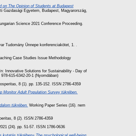
d on The Opinion of Students at Budapest
pesti Gazdasági Egyetem, Budapest, Magyarország,
f Hungarian Science 2021 Conference Proceeding.
r Tudomány Ünnepe konferenciakötet, 1. .
Teaching Case Studies Issue Methodology
n: Innovative Solutions for Sustainability - Day of
N 978-615-6342-20-1 (Nyomdában)
osperitas, 8 (1). pp. 135-152. ISSN 2786-4359
p Monitor Adult Population Survey tükrében.
odalom tükrében.
Working Paper Series (16). nem
eritas, 8 (2). ISSN 2786-4359
2021 (24). pp. 51-57. ISSN 1786-0636
s kutatás tükrében= The psychological well-being