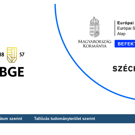
átum szerint
Tallózás tudományterület szerint