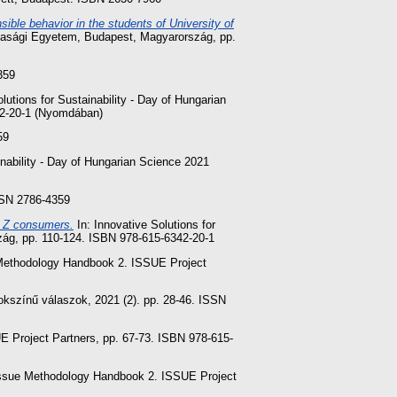
ible behavior in the students of University of
zdasági Egyetem, Budapest, Magyarország, pp.
359
lutions for Sustainability - Day of Hungarian
42-20-1 (Nyomdában)
59
inability - Day of Hungarian Science 2021
ISSN 2786-4359
n Z consumers.
In: Innovative Solutions for
zág, pp. 110-124. ISBN 978-615-6342-20-1
 Methodology Handbook 2. ISSUE Project
sokszínű válaszok, 2021 (2). pp. 28-46. ISSN
E Project Partners, pp. 67-73. ISBN 978-615-
 Issue Methodology Handbook 2. ISSUE Project