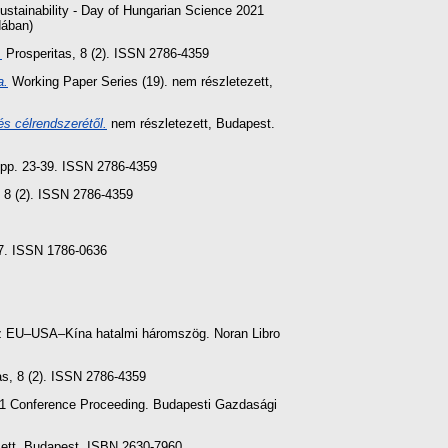
Sustainability - Day of Hungarian Science 2021
dában)
.
Prosperitas, 8 (2). ISSN 2786-4359
a.
Working Paper Series (19). nem részletezett,
és célrendszerétől.
nem részletezett, Budapest.
. pp. 23-39. ISSN 2786-4359
 8 (2). ISSN 2786-4359
87. ISSN 1786-0636
 Az EU–USA–Kína hatalmi háromszög. Noran Libro
s, 8 (2). ISSN 2786-4359
2021 Conference Proceeding. Budapesti Gazdasági
zett, Budapest. ISBN 2630-7960