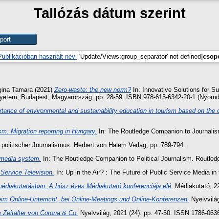
Tallózás dátum szerint
Publikációban használt név
['Update/Views:group_separator' not defined]
csopo
ina Tamara
(2021)
Zero-waste: the new norm?
In: Innovative Solutions for S
yetem, Budapest, Magyarország, pp. 28-59. ISBN 978-615-6342-20-1 (Nyom
tance of environmental and sustainability education in tourism based on the
m: Migration reporting in Hungary.
In: The Routledge Companion to Journalism
politischer Journalismus. Herbert von Halem Verlag, pp. 789-794.
c media system.
In: The Routledge Companion to Political Journalism. Routledg
 Service Television.
In: Up in the Air? : The Future of Public Service Media i
édiakutatásban: A húsz éves Médiakutató konferenciája elé.
Médiakutató, 22.
im Online-Unterricht, bei Online-Meetings und Online-Konferenzen.
Nyelvvilág
 Zeitalter von Corona & Co.
Nyelvvilág, 2021 (24). pp. 47-50. ISSN 1786-063