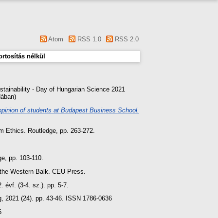
Atom
RSS 1.0
RSS 2.0
rtosítás nélkül
ustainability - Day of Hungarian Science 2021
dában)
 opinion of students at Budapest Business School.
 Ethics. Routledge, pp. 263-272.
e, pp. 103-110.
n the Western Balk. CEU Press.
 évf. (3-4. sz.). pp. 5-7.
, 2021 (24). pp. 43-46. ISSN 1786-0636
6