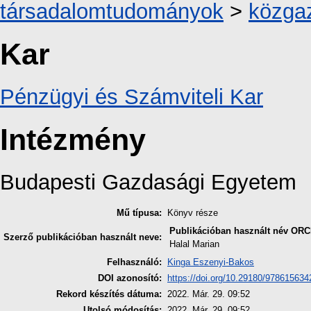
társadalomtudományok
>
közga
Kar
Pénzügyi és Számviteli Kar
Intézmény
Budapesti Gazdasági Egyetem
Mű típusa:
Könyv része
Publikációban használt név
ORC
Szerző publikációban használt neve:
Halal Marian
Felhasználó:
Kinga Eszenyi-Bakos
DOI azonosító:
https://doi.org/10.29180/97861563
Rekord készítés dátuma:
2022. Már. 29. 09:52
Utolsó módosítás:
2022. Már. 29. 09:52