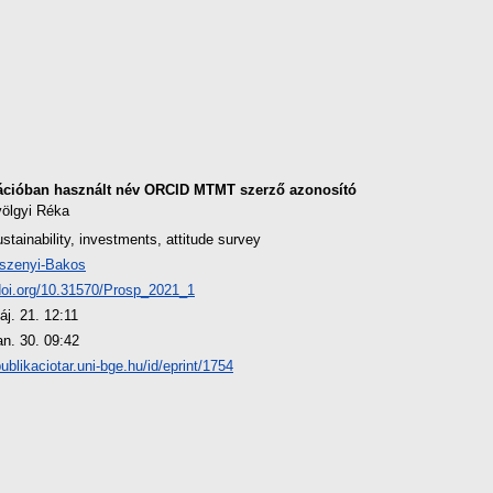
ációban használt név
ORCID
MTMT szerző azonosító
ölgyi Réka
tainability, investments, attitude survey
szenyi-Bakos
/doi.org/10.31570/Prosp_2021_1
áj. 21. 12:11
an. 30. 09:42
publikaciotar.uni-bge.hu/id/eprint/1754