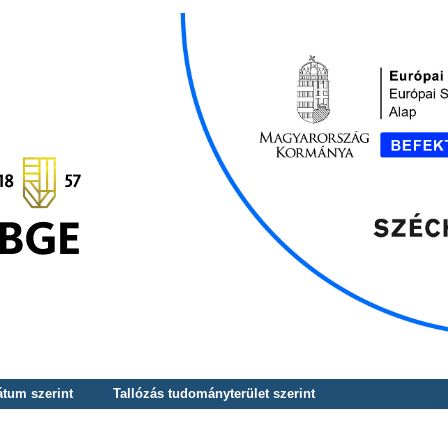
átum szerint
Tallózás tudományterület szerint