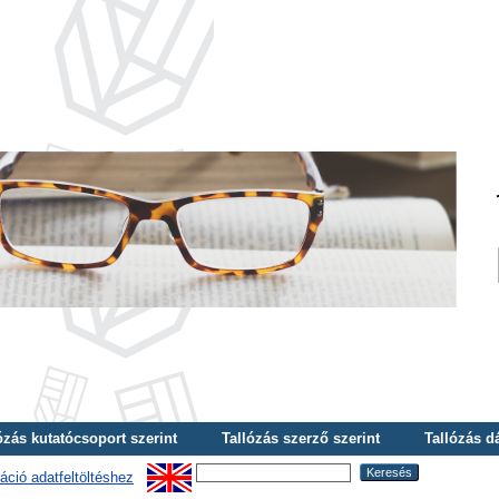
ózás kutatócsoport szerint
Tallózás szerző szerint
Tallózás d
áció adatfeltöltéshez