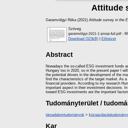
Attitude
Garamvölgyi Réka
(2021)
Attitude survey in the
Szöveg
- Me
garamvölgyi-2021-1-prosp-full.pdf
Download (323kB)
|
Előnézet
Abstract
Nowadays the so-called ESG investment funds are
Hungary too in 2020, so in the present paper I wil
the potential drivers in the development of the mar
find the characteristics of the target market. As a
financial providers. According to my research Hu
important aspect in their investment decisions. In 
toward ESG investments are the important factor
Tudományterület / tudom
társadalomtudományok
>
közgazdaságtudomány
Kar