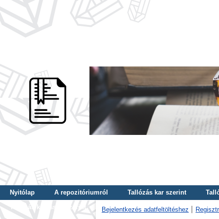
Nyitólap
A repozitóriumról
Tallózás kar szerint
Tall
Tallózás kulcsszó szerint
Bejelentkezés adatfeltöltéshez
Regisztr