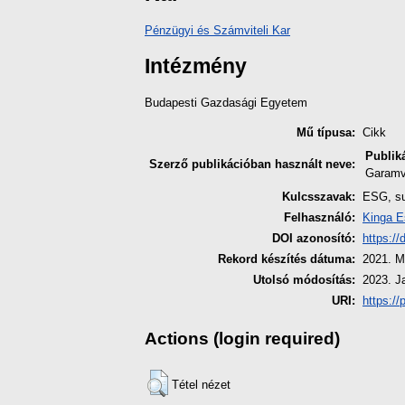
Pénzügyi és Számviteli Kar
Intézmény
Budapesti Gazdasági Egyetem
Mű típusa:
Cikk
Publik
Szerző publikációban használt neve:
Garamv
Kulcsszavak:
ESG, sus
Felhasználó:
Kinga E
DOI azonosító:
https:/
Rekord készítés dátuma:
2021. M
Utolsó módosítás:
2023. J
URI:
https://
Actions (login required)
Tétel nézet