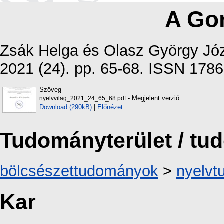
A Gon
Zsák Helga
és
Olasz György Jó
2021 (24). pp. 65-68. ISSN 178
Szöveg
- Megjelent verzió
nyelvvilag_2021_24_65_68.pdf
Download (290kB)
|
Előnézet
Tudományterület / t
bölcsészettudományok
>
nyelv
Kar