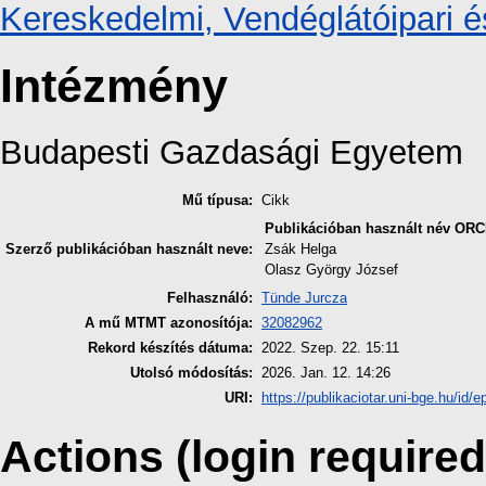
Kereskedelmi, Vendéglátóipari é
Intézmény
Budapesti Gazdasági Egyetem
Mű típusa:
Cikk
Publikációban használt név
ORC
Szerző publikációban használt neve:
Zsák Helga
Olasz György József
Felhasználó:
Tünde Jurcza
A mű MTMT azonosítója:
32082962
Rekord készítés dátuma:
2022. Szep. 22. 15:11
Utolsó módosítás:
2026. Jan. 12. 14:26
URI:
https://publikaciotar.uni-bge.hu/id/e
Actions (login required