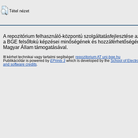
Tétel nézet
A repozitórium felhasználó-központú szolgáltatásfejlesztés
a BGE felsőfokú képzései minőségének és hozzáférhetőségének
Magyar Állam támogatásával.
Itt kérhet technikai vagy tartalmi segítséget:
repozitorium AT uni-bge.hu
Publikációtár is powered by
EPrints 3
which is developed by the
School of Elect
and software credits
.