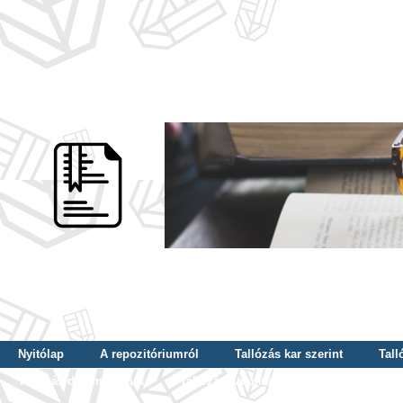
Nyitólap
A repozitóriumról
Tallózás kar szerint
Tall
Tallózás dátum szerint
Tallózás tudományterület szerint