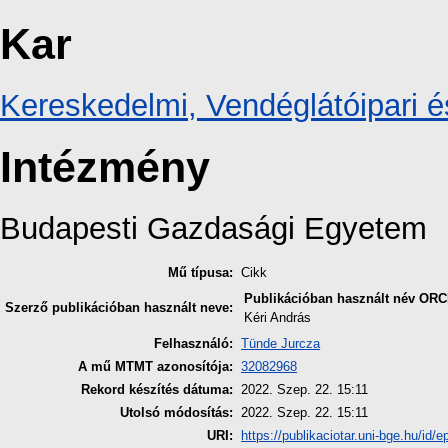
Kar
Kereskedelmi, Vendéglátóipari é
Intézmény
Budapesti Gazdasági Egyetem
Mű típusa:
Cikk
Publikációban használt név
ORC
Szerző publikációban használt neve:
Kéri András
Felhasználó:
Tünde Jurcza
A mű MTMT azonosítója:
32082968
Rekord készítés dátuma:
2022. Szep. 22. 15:11
Utolsó módosítás:
2022. Szep. 22. 15:11
URI:
https://publikaciotar.uni-bge.hu/id/e