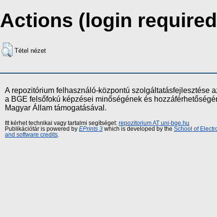
Actions (login required
Tétel nézet
A repozitórium felhasználó-központú szolgáltatásfejlesztés
a BGE felsőfokú képzései minőségének és hozzáférhetőségének
Magyar Állam támogatásával.
Itt kérhet technikai vagy tartalmi segítséget:
repozitorium AT uni-bge.hu
Publikációtár is powered by
EPrints 3
which is developed by the
School of Elect
and software credits
.