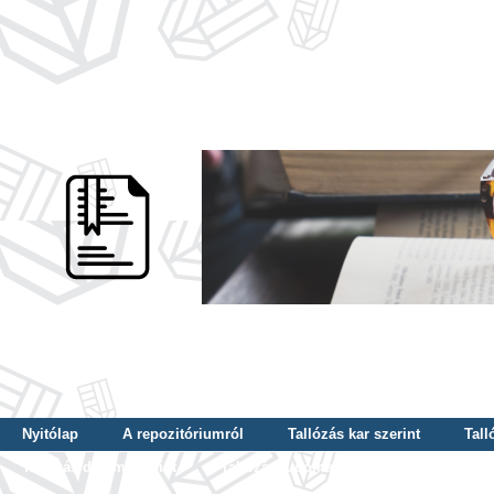
Nyitólap
A repozitóriumról
Tallózás kar szerint
Tall
Tallózás dátum szerint
Tallózás tudományterület szerint