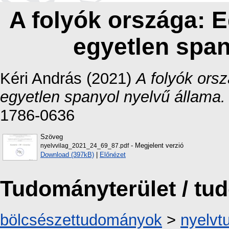
A folyók országa: E
egyetlen span
Kéri András
(2021)
A folyók orsz
egyetlen spanyol nyelvű állama.
1786-0636
Szöveg
- Megjelent verzió
nyelvvilag_2021_24_69_87.pdf
Download (397kB)
|
Előnézet
Tudományterület / t
bölcsészettudományok
>
nyelv