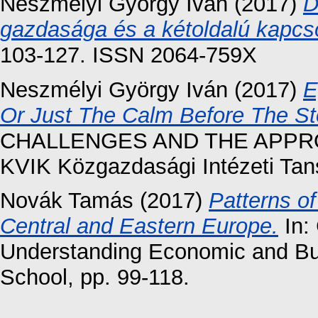
Neszmélyi György Iván
(2017)
D
gazdasága és a kétoldalú kapcso
103-127. ISSN 2064-759X
Neszmélyi György Iván
(2017)
E
Or Just The Calm Before The S
CHALLENGES AND THE APPR
KVIK Közgazdasági Intézeti Tans
Novák Tamás
(2017)
Patterns of
Central and Eastern Europe.
In:
Understanding Economic and Bu
School, pp. 99-118.