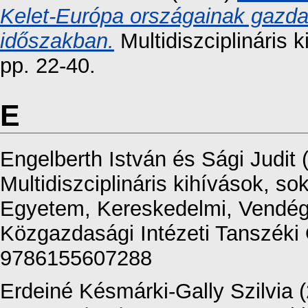
Kelet-Európa országainak gazda
időszakban.
Multidiszciplináris 
pp. 22-40.
E
Engelberth István
és
Sági Judit
(
Multidiszciplináris kihívások, 
Egyetem, Kereskedelmi, Vendéglá
Közgazdasági Intézeti Tanszéki 
9786155607288
Erdeiné Késmárki-Gally Szilvia
(