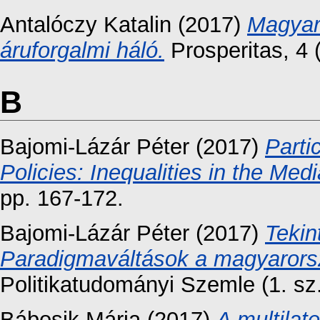
Antalóczy Katalin
(2017)
Magyaro
áruforgalmi háló.
Prosperitas, 4 
B
Bajomi-Lázár Péter
(2017)
Parti
Policies: Inequalities in the Med
pp. 167-172.
Bajomi-Lázár Péter
(2017)
Tekin
Paradigmaváltások a magyarorsz
Politikatudományi Szemle (1. sz.
Bábosik Mária
(2017)
A multilat