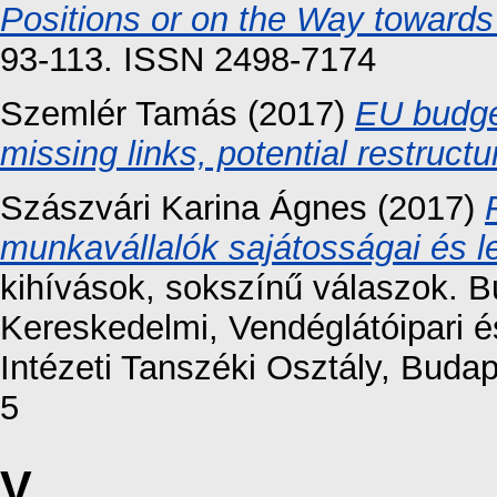
Positions or on the Way towards
93-113. ISSN 2498-7174
Szemlér Tamás
(2017)
EU budge
missing links, potential restructu
Szászvári Karina Ágnes
(2017)
munkavállalók sajátosságai és l
kihívások, sokszínű válaszok. 
Kereskedelmi, Vendéglátóipari 
Intézeti Tanszéki Osztály, Buda
5
V