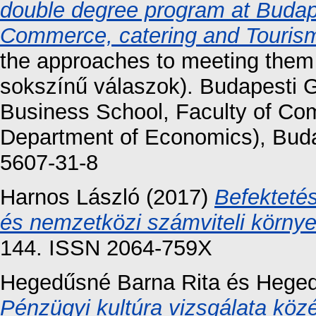
double degree program at Budap
Commerce, catering and Touris
the approaches to meeting them (
sokszínű válaszok). Budapesti
Business School, Faculty of Co
Department of Economics), Buda
5607-31-8
Harnos László
(2017)
Befektetés
és nemzetközi számviteli körny
144. ISSN 2064-759X
Hegedűsné Barna Rita
és
Heged
Pénzügyi kultúra vizsgálata köz