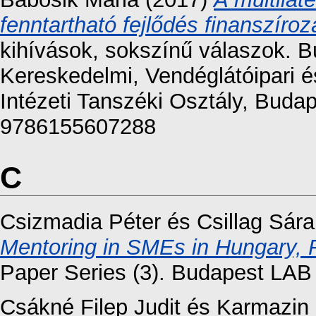
fenntartható fejlődés finanszíro
kihívások, sokszínű válaszok. 
Kereskedelmi, Vendéglátóipari 
Intézeti Tanszéki Osztály, Buda
9786155607288
C
Csizmadia Péter
és
Csillag Sára
Mentoring in SMEs in Hungary, 
Paper Series (3). Budapest LAB
Csákné Filep Judit
és
Karmazin