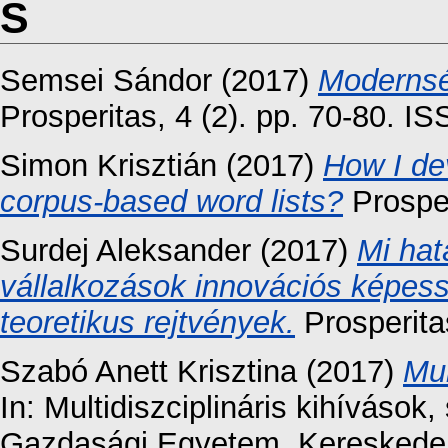
S
Semsei Sándor
(2017)
Modernsé
Prosperitas, 4 (2). pp. 70-80. 
Simon Krisztián
(2017)
How I de
corpus-based word lists?
Prosper
Surdej Aleksander
(2017)
Mi hat
vállalkozások innovációs képes
teoretikus rejtvények.
Prosperita
Szabó Anett Krisztina
(2017)
Mun
In: Multidiszciplináris kihíváso
Gazdasági Egyetem, Kereskedelm