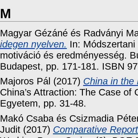
M
Magyar Gézáné
és
Radványi Ma
idegen nyelven.
In: Módszertani 
motiváció és eredményesség. B
Budapest, pp. 171-181. ISBN 9
Majoros Pál
(2017)
China in the
China’s Attraction: The Case of
Egyetem, pp. 31-48.
Makó Csaba
és
Csizmadia Péte
Judit
(2017)
Comparative Report