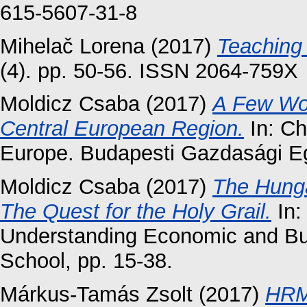
615-5607-31-8
Mihelač Lorena
(2017)
Teaching
(4). pp. 50-56. ISSN 2064-759X
Moldicz Csaba
(2017)
A Few Wor
Central European Region.
In: Ch
Europe. Budapesti Gazdasági E
Moldicz Csaba
(2017)
The Hunga
The Quest for the Holy Grail.
In:
Understanding Economic and Bu
School, pp. 15-38.
Márkus-Tamás Zsolt
(2017)
HRM 