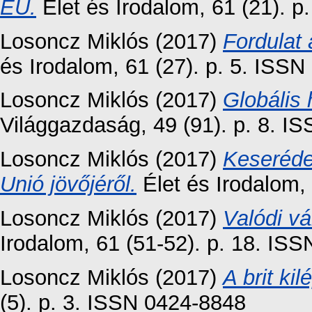
EU.
Élet és Irodalom, 61 (21). 
Losoncz Miklós
(2017)
Fordulat
és Irodalom, 61 (27). p. 5. ISS
Losoncz Miklós
(2017)
Globális 
Világgazdaság, 49 (91). p. 8. I
Losoncz Miklós
(2017)
Keseréde
Unió jövőjéről.
Élet és Irodalom,
Losoncz Miklós
(2017)
Valódi v
Irodalom, 61 (51-52). p. 18. IS
Losoncz Miklós
(2017)
A brit kil
(5). p. 3. ISSN 0424-8848