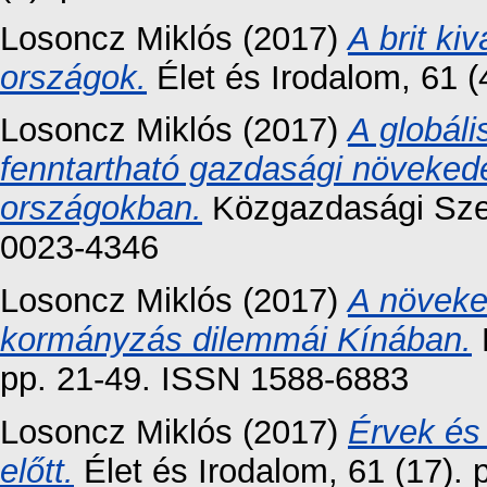
Losoncz Miklós
(2017)
A brit ki
országok.
Élet és Irodalom, 61 (
Losoncz Miklós
(2017)
A globáli
fenntartható gazdasági növeked
országokban.
Közgazdasági Szem
0023-4346
Losoncz Miklós
(2017)
A növeke
kormányzás dilemmái Kínában.
pp. 21-49. ISSN 1588-6883
Losoncz Miklós
(2017)
Érvek és 
előtt.
Élet és Irodalom, 61 (17).