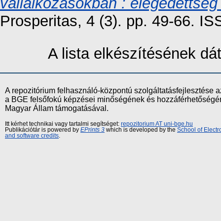
vállalkozásokban : elégedettség 
Prosperitas, 4 (3). pp. 49-66. 
A lista elkészítésének d
A repozitórium felhasználó-központú szolgáltatásfejlesztés
a BGE felsőfokú képzései minőségének és hozzáférhetőségének
Magyar Állam támogatásával.
Itt kérhet technikai vagy tartalmi segítséget:
repozitorium AT uni-bge.hu
Publikációtár is powered by
EPrints 3
which is developed by the
School of Elect
and software credits
.