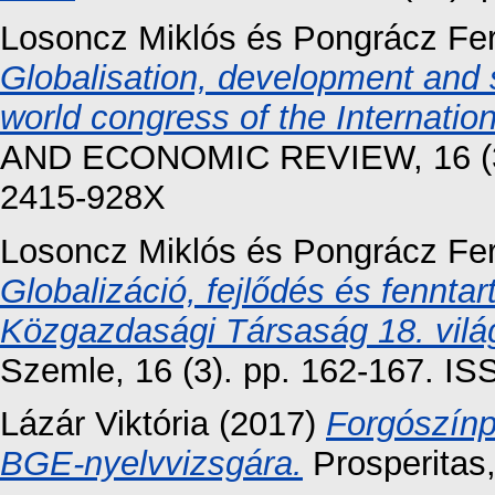
Losoncz Miklós
és
Pongrácz Fe
Globalisation, development and s
world congress of the Internatio
AND ECONOMIC REVIEW, 16 (3).
2415-928X
Losoncz Miklós
és
Pongrácz Fe
Globalizáció, fejlődés és fennt
Közgazdasági Társaság 18. vilá
Szemle, 16 (3). pp. 162-167. I
Lázár Viktória
(2017)
Forgószínp
BGE-nyelvvizsgára.
Prosperitas,