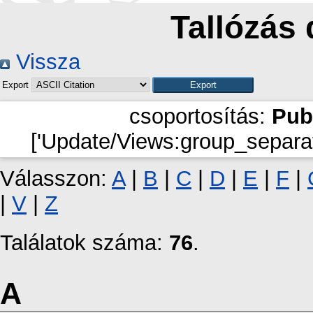
Tallózás 
Vissza
Export
csoportosítás:
Pub
['Update/Views:group_separat
Válasszon:
A
|
B
|
C
|
D
|
E
|
F
|
|
V
|
Z
Találatok száma:
76
.
A