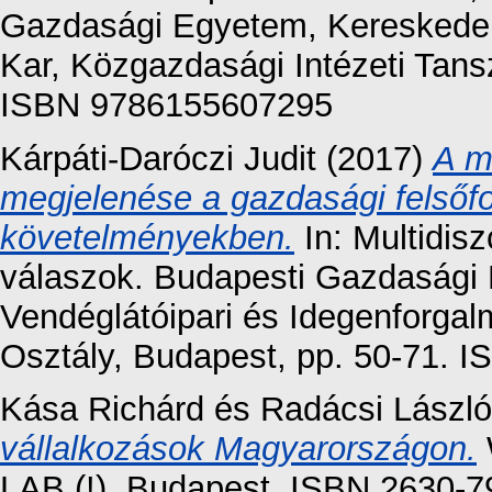
Gazdasági Egyetem, Kereskedelm
Kar, Közgazdasági Intézeti Tans
ISBN 9786155607295
Kárpáti-Daróczi Judit
(2017)
A m
megjelenése a gazdasági felsőf
követelményekben.
In: Multidisz
válaszok. Budapesti Gazdasági
Vendéglátóipari és Idegenforgal
Osztály, Budapest, pp. 50-71. 
Kása Richárd
és
Radácsi László
vállalkozások Magyarországon.
LAB (!), Budapest. ISBN 2630-7