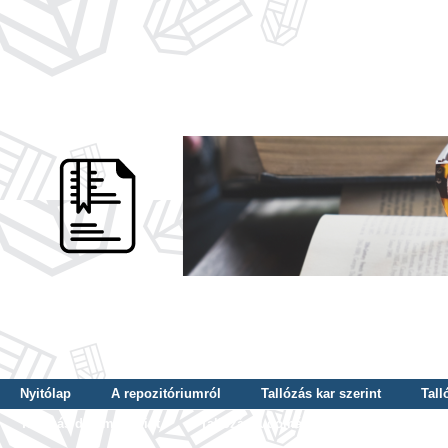
Nyitólap
A repozitóriumról
Tallózás kar szerint
Tall
Tallózás dátum szerint
Tallózás tudományterület szerint