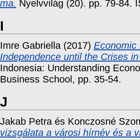
ma.
Nyelvvilág (20). pp. 79-84.
I
Imre Gabriella
(2017)
Economic 
Independence until the Crises in
Indonesia: Understanding Econ
Business School, pp. 35-54.
J
Jakab Petra
és
Konczosné Szom
vizsgálata a városi hírnév és a vá