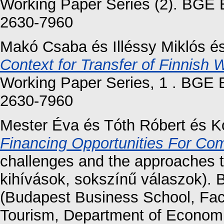
Working Paper Series (2). BGE 
2630-7960
Makó Csaba
és
Illéssy Miklós
é
Context for Transfer of Finnish
Working Paper Series, 1 . BGE 
2630-7960
Mester Éva
és
Tóth Róbert
és
K
Financing Opportunities For Co
challenges and the approaches to
kihívások, sokszínű válaszok).
(Budapest Business School, Fac
Tourism, Department of Economi