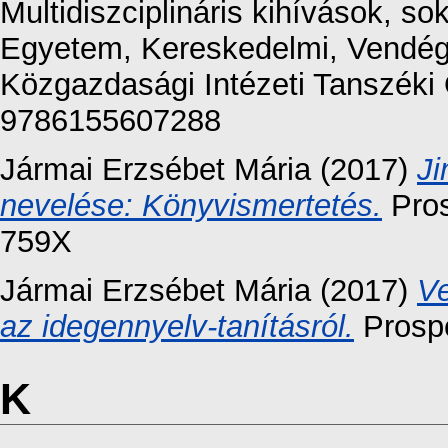
Multidiszciplináris kihívások, 
Egyetem, Kereskedelmi, Vendéglá
Közgazdasági Intézeti Tanszéki 
9786155607288
Jármai Erzsébet Mária
(2017)
Ji
nevelése: Könyvismertetés.
Pros
759X
Jármai Erzsébet Mária
(2017)
Ve
az idegennyelv-tanításról.
Prospe
K