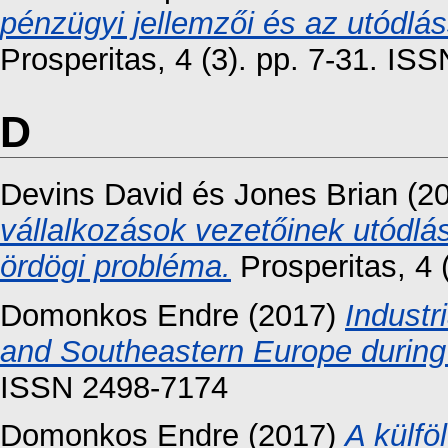
pénzügyi jellemzői és az utódlá
Prosperitas, 4 (3). pp. 7-31. I
D
Devins David
és
Jones Brian
(2
vállalkozások vezetőinek utódlá
ördögi probléma.
Prosperitas, 4 
Domonkos Endre
(2017)
Industr
and Southeastern Europe during 
ISSN 2498-7174
Domonkos Endre
(2017)
A külfö