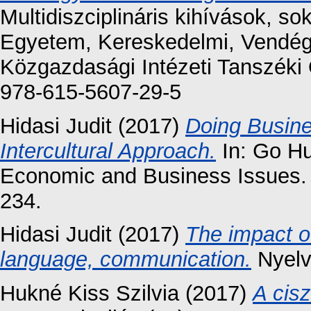
Multidiszciplináris kihívások, 
Egyetem, Kereskedelmi, Vendéglá
Közgazdasági Intézeti Tanszéki 
978-615-5607-29-5
Hidasi Judit
(2017)
Doing Busine
Intercultural Approach.
In: Go Hu
Economic and Business Issues. 
234.
Hidasi Judit
(2017)
The impact o
language, communication.
Nyelv
Hukné Kiss Szilvia
(2017)
A cis