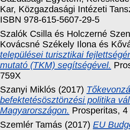
Kar, Közgazdasági Intézeti Tans
ISBN 978-615-5607-29-5
Szalók Csilla
és
Holczerné Szen
Kovácsné Székely Ilona
és
Kővá
települései turisztikai fejlettség
mutató (TKM) segítségével.
Pros
759X
Szanyi Miklós
(2017)
Tőkevonzás
befektetésösztönzési politika vá
Magyarországon.
Prosperitas, 4
Szemlér Tamás
(2017)
EU Budge