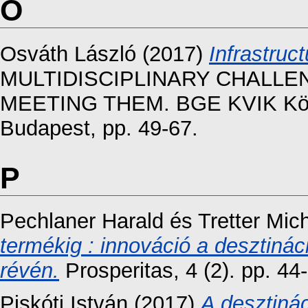
O
Osváth László
(2017)
Infrastruc
MULTIDISCIPLINARY CHALL
MEETING THEM. BGE KVIK Közga
Budapest, pp. 49-67.
P
Pechlaner Harald
és
Tretter Mic
termékig : innováció a desztinác
révén.
Prosperitas, 4 (2). pp. 4
Piskóti István
(2017)
A desztiná