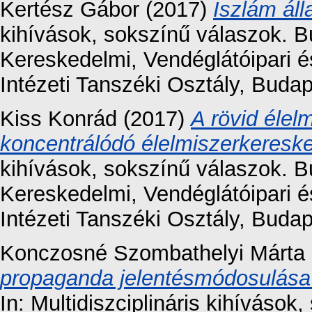
Kertész Gábor
(2017)
Iszlám áll
kihívások, sokszínű válaszok. 
Kereskedelmi, Vendéglátóipari 
Intézeti Tanszéki Osztály, Bud
Kiss Konrád
(2017)
A rövid élel
koncentrálódó élelmiszerkeresk
kihívások, sokszínű válaszok. 
Kereskedelmi, Vendéglátóipari 
Intézeti Tanszéki Osztály, Bud
Konczosné Szombathelyi Márta
propaganda jelentésmódosulása 
In: Multidiszciplináris kihíváso