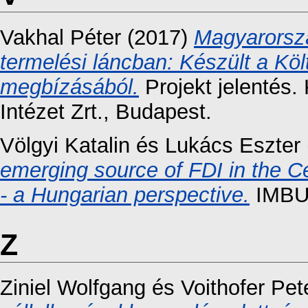
Vakhal Péter
(2017)
Magyarorszá
termelési láncban: Készült a Kö
megbízásából.
Projekt jelentés
Intézet Zrt., Budapest.
Völgyi Katalin
és
Lukács Eszter
emerging source of FDI in the C
- a Hungarian perspective.
IMBUS
Z
Ziniel Wolfgang
és
Voithofer Pet