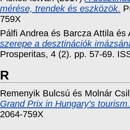
mérése, trendek és eszközök.
Pr
759X
Pálfi Andrea
és
Barcza Attila
és
szerepe a desztinációk imázsána
Prosperitas, 4 (2). pp. 57-69. 
R
Remenyik Bulcsú
és
Molnár Csil
Grand Prix in Hungary's tourism.
2064-759X