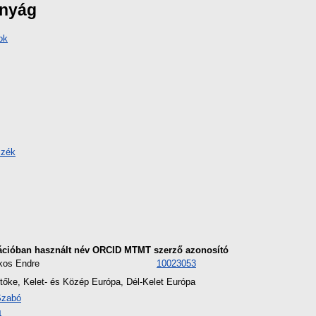
ányág
ok
szék
ációban használt név
ORCID
MTMT szerző azonosító
os Endre
10023053
i tőke, Kelet- és Közép Európa, Dél-Kelet Európa
Szabó
4