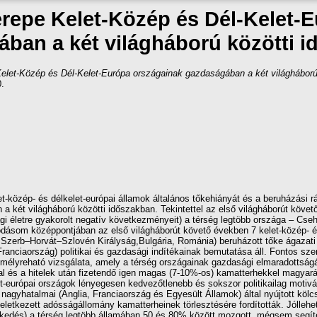
zerepe Kelet-Közép és Dél-Kelet-
ban a két világháború közötti 
 Kelet-Közép és Dél-Kelet-Európa országainak gazdaságában a két világháború
0.
t-közép- és délkelet-európai államok általános tőkehiányát és a beruházási r
a két világháború közötti időszakban. Tekintettel az első világháborút követ
gi életre gyakorolt negatív következményeit) a térség legtöbb országa – Cseh
lódásom középpontjában az első világháborút követő években 7 kelet-közép- és
Szerb–Horvát–Szlovén Királyság,Bulgária, Románia) beruházott tőke ágazati
ranciaország) politikai és gazdasági indítékainak bemutatása áll. Fontos sz
 mélyreható vizsgálata, amely a térség országainak gazdasági elmaradottság
al és a hitelek után fizetendő igen magas (7-10%-os) kamatterhekkel magyará
-európai országok lényegesen kedvezőtlenebb és sokszor politikailag motivált 
agyhatalmai (Anglia, Franciaország és Egyesült Államok) által nyújtott kölc
letkezett adósságállomány kamatterheinek törlesztésére fordították. Jóllehet 
ekedés) a térség legtöbb államában 50 és 80% között mozgott, mégsem segít