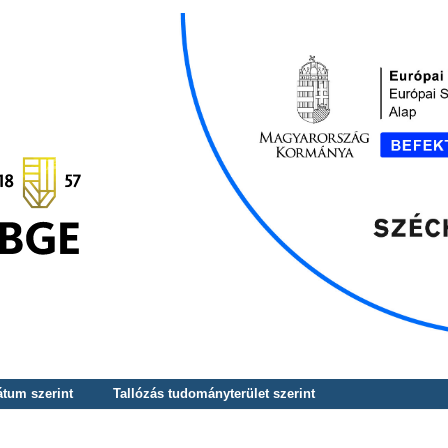
átum szerint
Tallózás tudományterület szerint