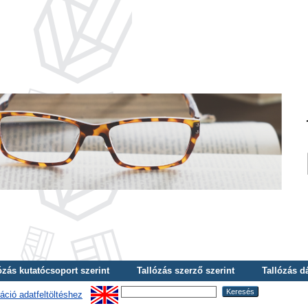
ózás kutatócsoport szerint
Tallózás szerző szerint
Tallózás d
áció adatfeltöltéshez