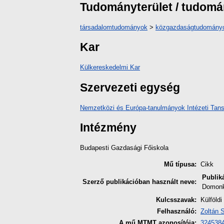
Tudományterület / tudom
társadalomtudományok
>
közgazdaságtudomány
Kar
Külkereskedelmi Kar
Szervezeti egység
Nemzetközi és Európa-tanulmányok Intézeti Tan
Intézmény
Budapesti Gazdasági Főiskola
Mű típusa:
Cikk
Publik
Szerző publikációban használt neve:
Domonk
Kulcsszavak:
Külföld
Felhasználó:
Zoltán 
A mű MTMT azonosítója:
324538