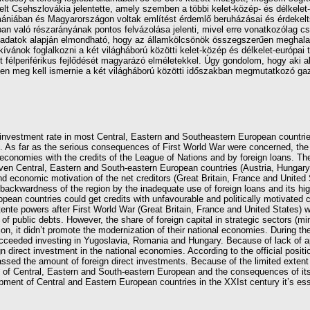
telt Csehszlovákia jelentette, amely szemben a többi kelet-közép- és délkelet-
ániában és Magyarországon voltak említést érdemlő beruházásai és érdekelts
 való részarányának pontos felvázolása jelenti, mivel erre vonatkozólag csa
adatok alapján elmondható, hogy az államkölcsönök összegszerűen meghaladtá
ánok foglalkozni a két világháború közötti kelet-közép és délkelet-európai t
 félperiférikus fejlődését magyarázó elméletekkel. Úgy gondolom, hogy aki a
pen meg kell ismernie a két világháború közötti időszakban megmutatkozó g
investment rate in most Central, Eastern and Southeastern European countries, 
. As far as the serious consequences of First World War were concerned, the m
 economies with the credits of the League of Nations and by foreign loans. Th
even Central, Eastern and South-eastern European countries (Austria, Hungar
nd economic motivation of the net creditors (Great Britain, France and United S
backwardness of the region by the inadequate use of foreign loans and its hi
pean countries could get credits with unfavourable and politically motivated co
tente powers after First World War (Great Britain, France and United States) w
f public debts. However, the share of foreign capital in strategic sectors (mi
ion, it didn’t promote the modernization of their national economies. During 
ucceeded investing in Yugoslavia, Romania and Hungary. Because of lack of app
gn direct investment in the national economies. According to the official positio
assed the amount of foreign direct investments. Because of the limited extent of
f Central, Eastern and South-eastern European and the consequences of its 
pment of Central and Eastern European countries in the XXIst century it’s es