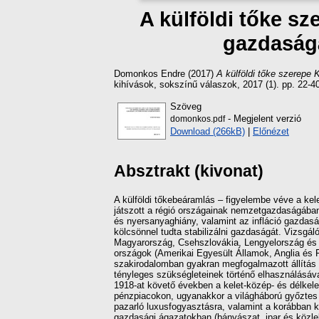
A külföldi tőke s
gazdaságá
Domonkos Endre
(2017)
A külföldi tőke szerepe
kihívások, sokszínű válaszok, 2017 (1). pp. 22-4
Szöveg
- Megjelent verzió
domonkos.pdf
Download (266kB)
|
Előnézet
Absztrakt (kivonat)
A külföldi tőkebeáramlás – figyelembe véve a kele
játszott a régió országainak nemzetgazdaságában 
és nyersanyaghiány, valamint az infláció gazdasá
kölcsönnel tudta stabilizálni gazdaságát. Vizsgá
Magyarország, Csehszlovákia, Lengyelország és 
országok (Amerikai Egyesült Államok, Anglia és F
szakirodalomban gyakran megfogalmazott állítás
tényleges szükségleteinek történő elhasználásáv
1918-at követő években a kelet-közép- és délkelet
pénzpiacokon, ugyanakkor a világháború győztes n
pazarló luxusfogyasztásra, valamint a korábban ke
gazdasági ágazatokban (bányászat, ipar és közl