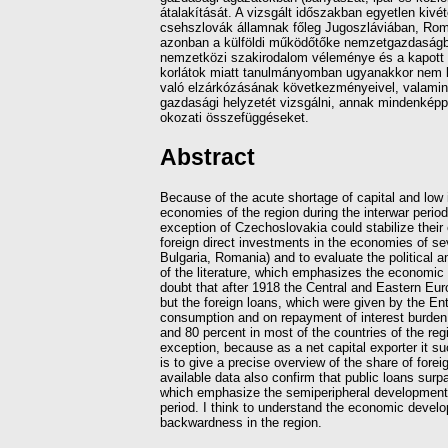
átalakítását. A vizsgált időszakban egyetlen kivé
csehszlovák államnak főleg Jugoszláviában, Rom
azonban a külföldi működőtőke nemzetgazdaságban
nemzetközi szakirodalom véleménye és a kapott 
korlátok miatt tanulmányomban ugyanakkor nem kív
való elzárkózásának következményeivel, valamint
gazdasági helyzetét vizsgálni, annak mindenkép
okozati összefüggéseket.
Abstract
Because of the acute shortage of capital and low 
economies of the region during the interwar period
exception of Czechoslovakia could stabilize their
foreign direct investments in the economies of s
Bulgaria, Romania) and to evaluate the political a
of the literature, which emphasizes the economic 
doubt that after 1918 the Central and Eastern Euro
but the foreign loans, which were given by the En
consumption and on repayment of interest burden o
and 80 percent in most of the countries of the reg
exception, because as a net capital exporter it s
is to give a precise overview of the share of forei
available data also confirm that public loans surp
which emphasize the semiperipheral development o
period. I think to understand the economic develo
backwardness in the region.