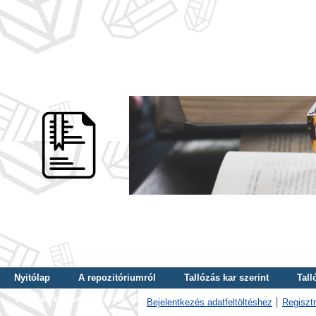
Nyitólap
A repozitóriumról
Tallózás kar szerint
Tall
Tallózás kulcsszó szerint
Bejelentkezés adatfeltöltéshez
Regisztr