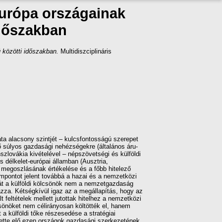
Európa országainak
időszakban
 közötti időszakban.
Multidiszciplináris
áta alacsony szintjét – kulcsfontosságú szerepet
ő súlyos gazdasági nehézségekre (általános áru-
szlovákia kivételével – népszövetségi és külföldi
 délkelet-európai államban (Ausztria,
 megoszlásának értékelése és a főbb hitelező
empontot jelent továbbá a hazai és a nemzetközi
át a külföldi kölcsönök nem a nemzetgazdaság
zza. Kétségkívül igaz az a megállapítás, hogy az
feltételek mellett jutottak hitelhez a nemzetközi
sönöket nem célirányosan költötték el, hanem
a külföldi tőke részesedése a stratégiai
ette elő ezen országok gazdasági szerkezetének