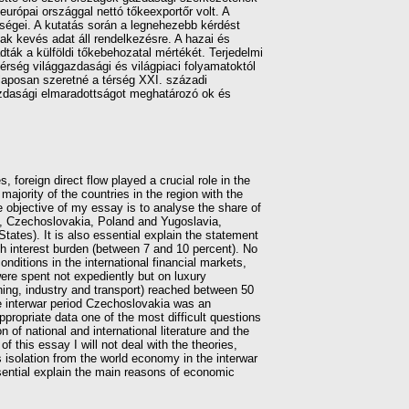
európai országgal nettó tőkeexportőr volt. A
égei. A kutatás során a legnehezebb kérdést
k kevés adat áll rendelkezésre. A hazai és
k a külföldi tőkebehozatal mértékét. Terjedelmi
érség világgazdasági és világpiaci folyamatoktól
laposan szeretné a térség XXI. századi
azdasági elmaradottságot meghatározó ok és
foreign direct flow played a crucial role in the
ajority of the countries in the region with the
e objective of my essay is to analyse the share of
y, Czechoslovakia, Poland and Yugoslavia,
tates). It is also essential explain the statement
gh interest burden (between 7 and 10 percent). No
nditions in the international financial markets,
ere spent not expediently but on luxury
ning, industry and transport) reached between 50
the interwar period Czechoslovakia was an
ropriate data one of the most difficult questions
n of national and international literature and the
 this essay I will not deal with the theories,
isolation from the world economy in the interwar
sential explain the main reasons of economic