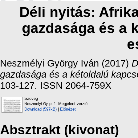
Déli nyitás: Afrik
gazdasága és a k
e
Neszmélyi György Iván
(2017)
D
gazdasága és a kétoldalú kapcso
103-127. ISSN 2064-759X
Szöveg
- Megjelent verzió
Neszmelyi-Gy..pdf
Download (597kB)
|
Előnézet
Absztrakt (kivonat)