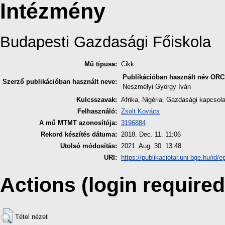
Intézmény
Budapesti Gazdasági Főiskola
Mű típusa:
Cikk
Publikációban használt név
ORC
Szerző publikációban használt neve:
Neszmélyi György Iván
Kulcsszavak:
Afrika, Nigéria, Gazdasági kapcsola
Felhasználó:
Zsolt Kovács
A mű MTMT azonosítója:
3196884
Rekord készítés dátuma:
2018. Dec. 11. 11:06
Utolsó módosítás:
2021. Aug. 30. 13:48
URI:
https://publikaciotar.uni-bge.hu/id/e
Actions (login required
Tétel nézet