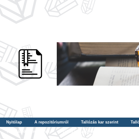
Nyitólap
A repozitóriumról
Tallózás kar szerint
Tall
Tallózás dátum szerint
Tallózás tudományterület szerint