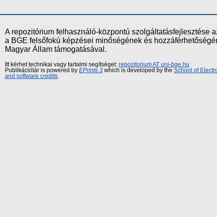
A repozitórium felhasználó-központú szolgáltatásfejlesztés
a BGE felsőfokú képzései minőségének és hozzáférhetőségének
Magyar Állam támogatásával.
Itt kérhet technikai vagy tartalmi segítséget:
repozitorium AT uni-bge.hu
Publikációtár is powered by
EPrints 3
which is developed by the
School of Elect
and software credits
.