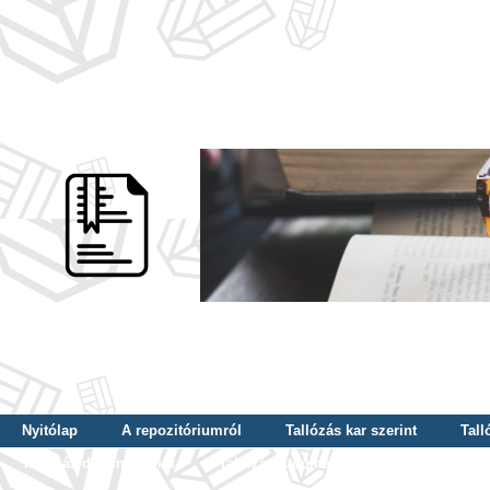
Nyitólap
A repozitóriumról
Tallózás kar szerint
Tall
Tallózás dátum szerint
Tallózás tudományterület szerint