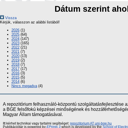
Dátum szerint ahol
Vissza
Kérjük, válasszon az alábbi listából!
2026
(1)
2025
(64)
2024
(147)
2023
(165)
2022
(21)
2021
(7)
2020
(13)
2019
(2)
2018
(7)
2017
(17)
2016
(3)
2015
(5)
2014
(6)
Nincs megadva
(4)
A repozitórium felhasználó-központú szolgáltatásfejlesztés
a BGE felsőfokú képzései minőségének és hozzáférhetőségének
Magyar Állam támogatásával.
Itt kérhet technikai vagy tartalmi segítséget:
repozitorium AT uni-bge.hu
Publikációtár is powered by
EPrints 3
which is developed by the
School of Elect