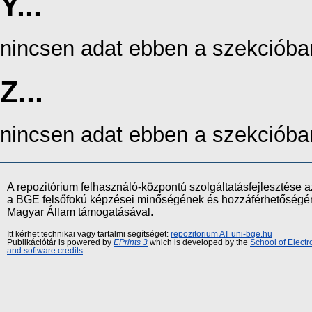
Y...
nincsen adat ebben a szekcióba
Z...
nincsen adat ebben a szekcióba
A repozitórium felhasználó-központú szolgáltatásfejlesztés
a BGE felsőfokú képzései minőségének és hozzáférhetőségének
Magyar Állam támogatásával.
Itt kérhet technikai vagy tartalmi segítséget:
repozitorium AT uni-bge.hu
Publikációtár is powered by
EPrints 3
which is developed by the
School of Elect
and software credits
.