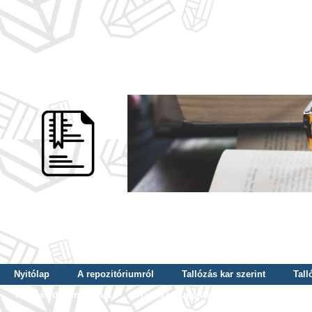
Nyitólap
A repozitóriumról
Tallózás kar szerint
Tall
Tallózás dátum szerint
Tallózás tudományterület szerint