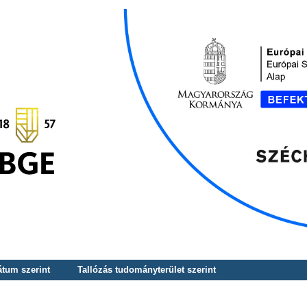
átum szerint
Tallózás tudományterület szerint