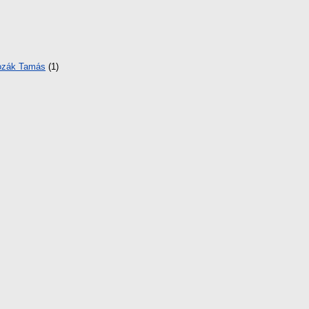
ozák Tamás
(1)