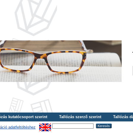
ózás kutatócsoport szerint
Tallózás szerző szerint
Tallózás d
áció adatfeltöltéshez