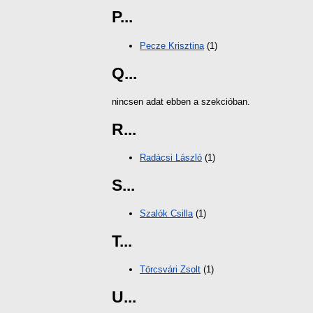
P...
Pecze Krisztina
(1)
Q...
nincsen adat ebben a szekcióban.
R...
Radácsi László
(1)
S...
Szalók Csilla
(1)
T...
Törcsvári Zsolt
(1)
U...