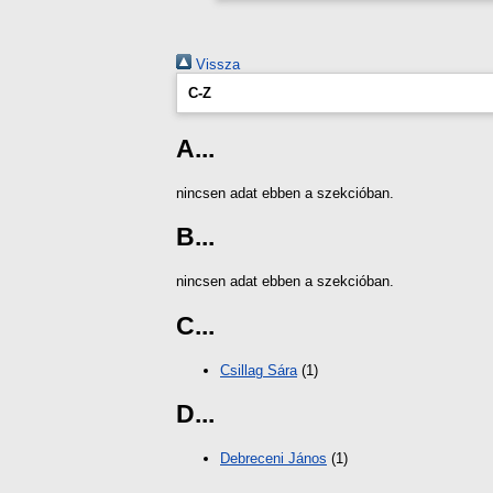
Vissza
C-Z
A...
nincsen adat ebben a szekcióban.
B...
nincsen adat ebben a szekcióban.
C...
Csillag Sára
(1)
D...
Debreceni János
(1)