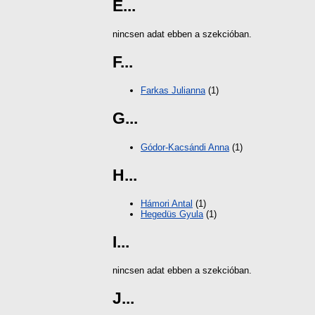
E...
nincsen adat ebben a szekcióban.
F...
Farkas Julianna
(1)
G...
Gódor-Kacsándi Anna
(1)
H...
Hámori Antal
(1)
Hegedüs Gyula
(1)
I...
nincsen adat ebben a szekcióban.
J...