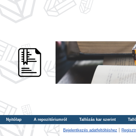
Nyitólap
A repozitóriumról
Tallózás kar szerint
Tall
Tallózás kulcsszó szerint
Bejelentkezés adatfeltöltéshez
Regisztr