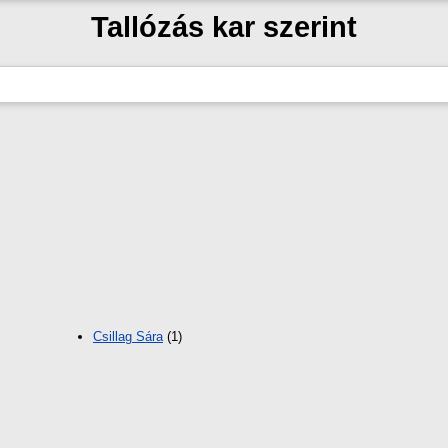
Tallózás kar szerint
Csillag Sára
(1)