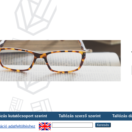
ózás kutatócsoport szerint
Tallózás szerző szerint
Tallózás d
áció adatfeltöltéshez