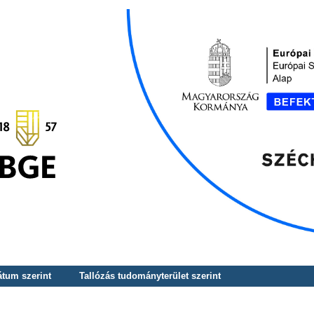
átum szerint
Tallózás tudományterület szerint