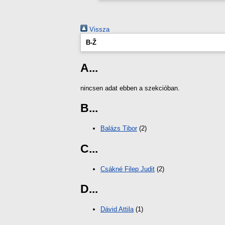
Vissza
B-Ž
A...
nincsen adat ebben a szekcióban.
B...
Balázs Tibor
(2)
C...
Csákné Filep Judit
(2)
D...
Dávid Attila
(1)