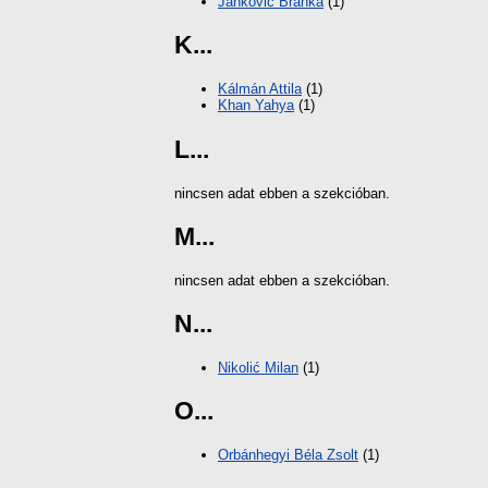
Janković Branka
(1)
K...
Kálmán Attila
(1)
Khan Yahya
(1)
L...
nincsen adat ebben a szekcióban.
M...
nincsen adat ebben a szekcióban.
N...
Nikolić Milan
(1)
O...
Orbánhegyi Béla Zsolt
(1)