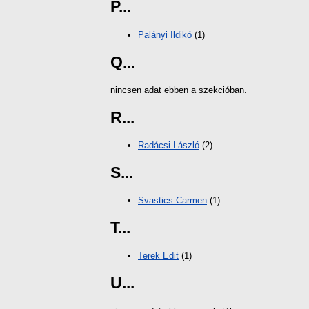
P...
Palányi Ildikó
(1)
Q...
nincsen adat ebben a szekcióban.
R...
Radácsi László
(2)
S...
Svastics Carmen
(1)
T...
Terek Edit
(1)
U...