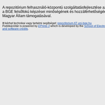
A repozitórium felhasználó-központú szolgáltatásfejlesztés
a BGE felsőfokú képzései minőségének és hozzáférhetőségének
Magyar Állam támogatásával.
Itt kérhet technikai vagy tartalmi segítséget:
repozitorium AT uni-bge.hu
Publikációtár is powered by
EPrints 3
which is developed by the
School of Elect
and software credits
.