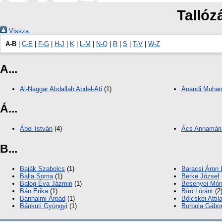
Tallóz
Vissza
A-B
|
C-E
|
F-G
|
H-J
|
K
|
L-M
|
N-Q
|
R
|
S
|
T-V
|
W-Z
A...
Al-Naggar Abdallah Abdel-Ati
(1)
Anandi Muha
Á...
Ábel István
(4)
Ács Annamári
B...
Baják Szabolcs
(1)
Baracsi Áron 
Balla Soma
(1)
Berke József
Balog Éva Jázmin
(1)
Besenyei Món
Bán Erika
(1)
Bíró Lóránt
(2
Bánhalmi Árpád
(1)
Bölcskei Attil
Bánkuti Gyöngyi
(1)
Borbola Gábo