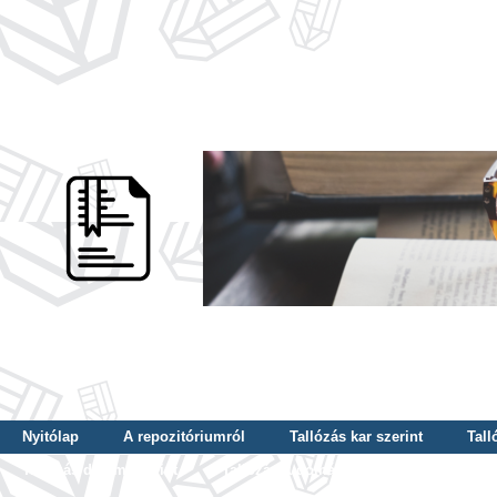
Nyitólap
A repozitóriumról
Tallózás kar szerint
Tall
Tallózás dátum szerint
Tallózás tudományterület szerint