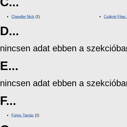
C...
Chandler Nick
(1)
Csákné Filep 
D...
nincsen adat ebben a szekcióba
E...
nincsen adat ebben a szekcióba
F...
Fürjes Tamás
(1)