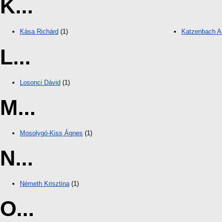
K...
Kása Richárd
(1)
Katzenbach A
L...
Losonci Dávid
(1)
M...
Mosolygó-Kiss Ágnes
(1)
N...
Németh Krisztina
(1)
O...