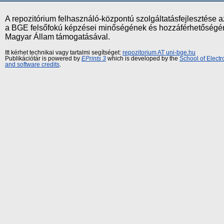
A repozitórium felhasználó-központú szolgáltatásfejlesztés
a BGE felsőfokú képzései minőségének és hozzáférhetőségének
Magyar Állam támogatásával.
Itt kérhet technikai vagy tartalmi segítséget:
repozitorium AT uni-bge.hu
Publikációtár is powered by
EPrints 3
which is developed by the
School of Elect
and software credits
.