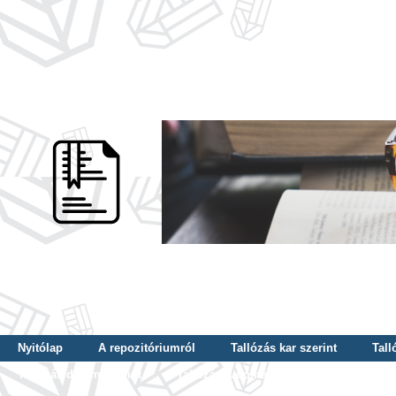
Nyitólap
A repozitóriumról
Tallózás kar szerint
Tall
Tallózás dátum szerint
Tallózás tudományterület szerint