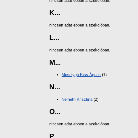
nincsen adat ebben a szekcióban.
K...
nincsen adat ebben a szekcióban.
L...
nincsen adat ebben a szekcióban.
M...
Mosolygó-Kiss Ágnes
(1)
N...
Németh Krisztina
(2)
O...
nincsen adat ebben a szekcióban.
P...