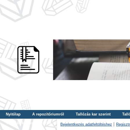
Nyitólap
A repozitóriumról
Tallózás kar szerint
Tall
Tallózás kulcsszó szerint
Bejelentkezés adatfeltöltéshez
Regisztr