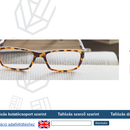
ózás kutatócsoport szerint
Tallózás szerző szerint
Tallózás d
áció adatfeltöltéshez