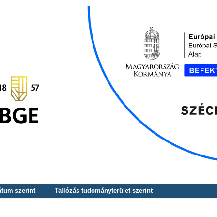
átum szerint
Tallózás tudományterület szerint