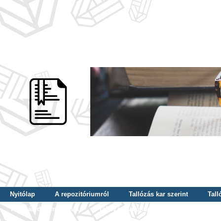
Nyitólap
A repozitóriumról
Tallózás kar szerint
Tall
Tallózás dátum szerint
Tallózás tudományterület szerint