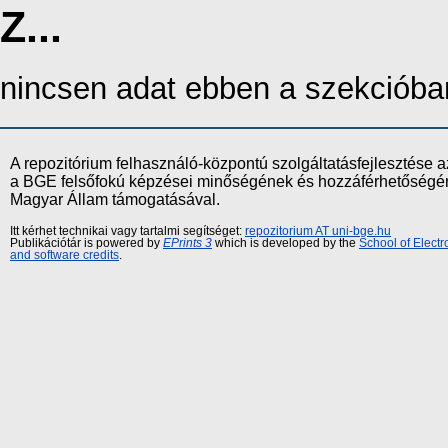
Z...
nincsen adat ebben a szekcióba
A repozitórium felhasználó-központú szolgáltatásfejlesztés
a BGE felsőfokú képzései minőségének és hozzáférhetőségének
Magyar Állam támogatásával.
Itt kérhet technikai vagy tartalmi segítséget:
repozitorium AT uni-bge.hu
Publikációtár is powered by
EPrints 3
which is developed by the
School of Elect
and software credits
.