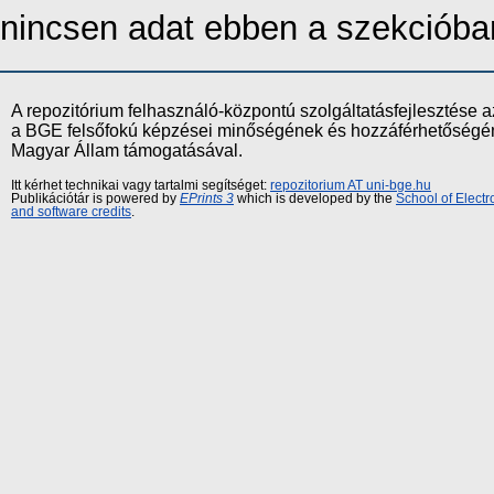
nincsen adat ebben a szekcióba
A repozitórium felhasználó-központú szolgáltatásfejlesztés
a BGE felsőfokú képzései minőségének és hozzáférhetőségének
Magyar Állam támogatásával.
Itt kérhet technikai vagy tartalmi segítséget:
repozitorium AT uni-bge.hu
Publikációtár is powered by
EPrints 3
which is developed by the
School of Elect
and software credits
.