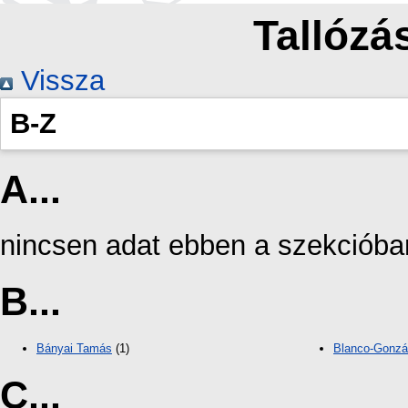
Tallózás
Vissza
B-Z
A...
nincsen adat ebben a szekcióba
B...
Bányai Tamás
(1)
Blanco-Gonzál
C...