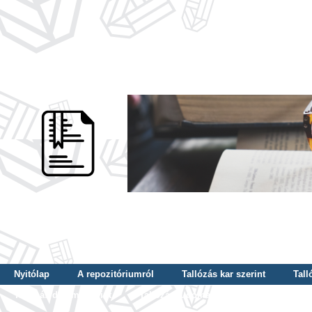
Nyitólap
A repozitóriumról
Tallózás kar szerint
Tall
Tallózás dátum szerint
Tallózás tudományterület szerint