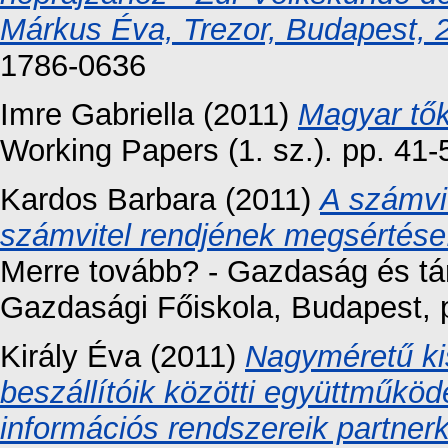
Márkus Éva, Trezor, Budapest, 2
1786-0636
Imre Gabriella
(2011)
Magyar tők
Working Papers (1. sz.). pp. 41-
Kardos Barbara
(2011)
A számvit
számvitel rendjének megsértése
Merre tovább? - Gazdaság és tár
Gazdasági Főiskola, Budapest, 
Király Éva
(2011)
Nagyméretű ki
beszállítóik közötti együttműködé
információs rendszereik partnerk