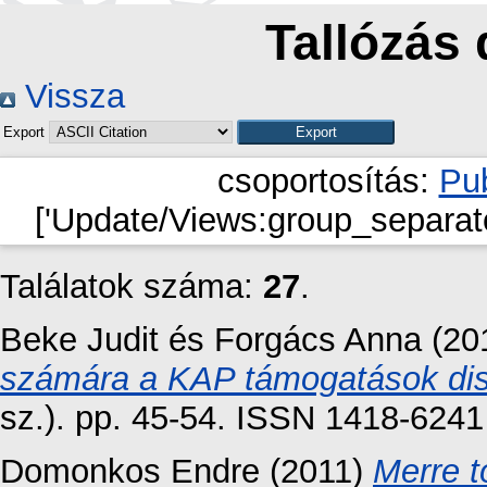
Tallózás 
Vissza
Export
csoportosítás:
Pub
['Update/Views:group_separato
Találatok száma:
27
.
Beke Judit
és
Forgács Anna
(20
számára a KAP támogatások disz
sz.). pp. 45-54. ISSN 1418-6241
Domonkos Endre
(2011)
Merre t