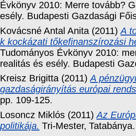
Évkönyv 2010: Merre tovább? Ga
esély. Budapesti Gazdasági Főis
Kovácsné Antal Anita
(2011)
A t
k kockázati tőkefinanszírozási h
Tudományos Évkönyv 2010: merr
realitás és esély. Budapesti Gaz
Kreisz Brigitta
(2011)
A pénzügyi
gazdaságirányítás európai rend
pp. 109-125.
Losoncz Miklós
(2011)
Az Európa
politikája.
Tri-Mester, Tatabánya