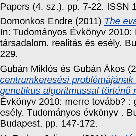
Papers (4. sz.). pp. 7-22. ISSN
Domonkos Endre
(2011)
The eva
In: Tudományos Évkönyv 2010:
társadalom, realitás és esély. B
229.
Gubán Miklós
és
Gubán Ákos
(2
centrumkeresési problémájának 
genetikus algoritmussal történő
Évkönyv 2010: merre tovább? : g
esély. Tudományos évkönyv . Bu
Budapest, pp. 147-172.