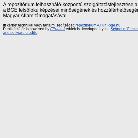
A repozitórium felhasználó-központú szolgáltatásfejlesztés
a BGE felsőfokú képzései minőségének és hozzáférhetőségének
Magyar Állam támogatásával.
Itt kérhet technikai vagy tartalmi segítséget:
repozitorium AT uni-bge.hu
Publikációtár is powered by
EPrints 3
which is developed by the
School of Elect
and software credits
.