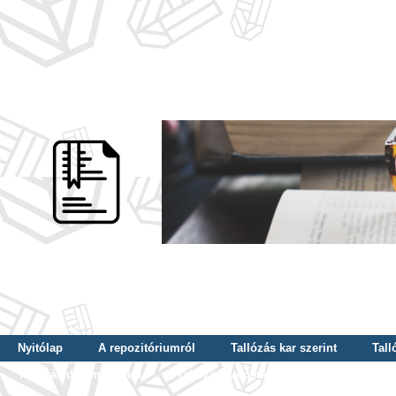
Nyitólap
A repozitóriumról
Tallózás kar szerint
Tall
Tallózás dátum szerint
Tallózás tudományterület szerint