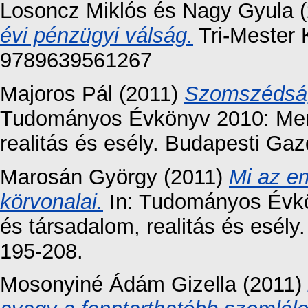
Losoncz Miklós
és
Nagy Gyula
(
évi pénzügyi válság.
Tri-Mester 
9789639561267
Majoros Pál
(2011)
Szomszédságp
Tudományos Évkönyv 2010: Mer
realitás és esély. Budapesti Gaz
Marosán György
(2011)
Mi az em
körvonalai.
In: Tudományos Évk
és társadalom, realitás és esély
195-208.
Mosonyiné Ádám Gizella
(2011)