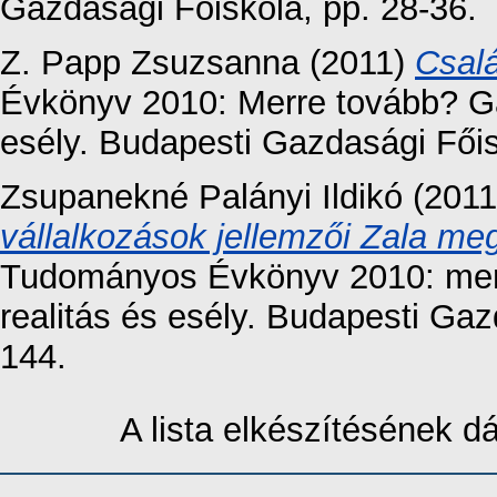
Gazdasági Főiskola, pp. 28-36.
Z. Papp Zsuzsanna
(2011)
Csalá
Évkönyv 2010: Merre tovább? Ga
esély. Budapesti Gazdasági Főis
Zsupanekné Palányi Ildikó
(201
vállalkozások jellemzői Zala me
Tudományos Évkönyv 2010: merr
realitás és esély. Budapesti Ga
144.
A lista elkészítésének 