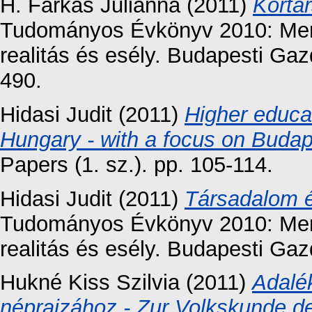
H. Farkas Julianna
(2011)
Kortá
Tudományos Évkönyv 2010: Mer
realitás és esély. Budapesti Ga
490.
Hidasi Judit
(2011)
Higher educat
Hungary - with a focus on Buda
Papers (1. sz.). pp. 105-114.
Hidasi Judit
(2011)
Társadalom 
Tudományos Évkönyv 2010: Mer
realitás és esély. Budapesti Gaz
Hukné Kiss Szilvia
(2011)
Adalé
néprajzához - Zur Volkskunde d