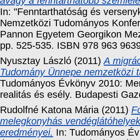
avagy a fenntarthatóbb szemléle
In: "Fenntarthatóság és versen
Nemzetközi Tudományos Konfere
Pannon Egyetem Georgikon Mez
pp. 525-535. ISBN 978 963 9639
Nyusztay László
(2011)
A migrá
Tudomány Ünnepe nemzetközi t
Tudományos Évkönyv 2010: Mer
realitás és esély. Budapesti Gaz
Rudolfné Katona Mária
(2011)
F
melegkonyhás vendéglátóhelyeke
eredményei.
In: Tudományos Év