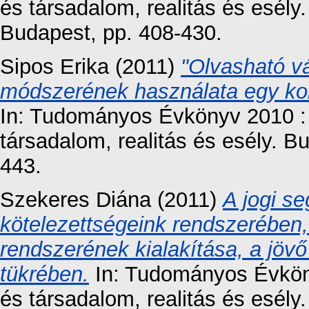
és társadalom, realitás és esély
Budapest, pp. 408-430.
Sipos Erika
(2011)
"Olvasható vá
módszerének használata egy kon
In: Tudományos Évkönyv 2010 :
társadalom, realitás és esély. B
443.
Szekeres Diána
(2011)
A jogi s
kötelezettségeink rendszerében,
rendszerének kialakítása, a jövő 
tükrében.
In: Tudományos Évkön
és társadalom, realitás és esély