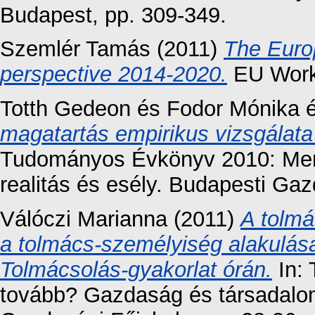
Budapest, pp. 309-349.
Szemlér Tamás
(2011)
The Europ
perspective 2014-2020.
EU Worki
Totth Gedeon
és
Fodor Mónika
magatartás empirikus vizsgálata
Tudományos Évkönyv 2010: Mer
realitás és esély. Budapesti Gaz
Válóczi Marianna
(2011)
A tolm
a tolmács-személyiség alakulás
Tolmácsolás-gyakorlat órán.
In:
tovább? Gazdaság és társadalom,