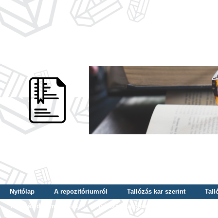
Nyitólap
A repozitóriumról
Tallózás kar szerint
Tall
Tallózás dátum szerint
Tallózás tudományterület szerint