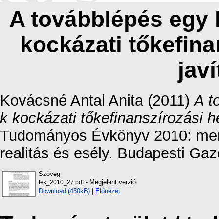
A továbblépés egy 
kockázati tőkefina
jav
Kovácsné Antal Anita
(2011)
A t
k kockázati tőkefinanszírozási h
Tudományos Évkönyv 2010: merr
realitás és esély. Budapesti Gaz
Szöveg
- Megjelent verzió
tek_2010_27.pdf
Download (450kB)
|
Előnézet