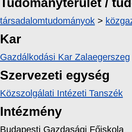
Tudományterület / t
társadalomtudományok
>
közga
Kar
Gazdálkodási Kar Zalaegerszeg
Szervezeti egység
Közszolgálati Intézeti Tanszék
Intézmény
Budapesti Gazdasági Főiskola