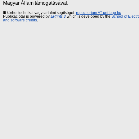
Magyar Állam támogatásával.
Itt kérhet technikai vagy tartalmi segítséget:
repozitorium AT uni-bge.hu
Publikációtár is powered by
EPrints 3
which is developed by the
School of Elect
and software credits
.