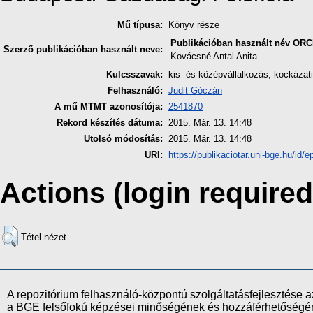
Mű típusa:
Könyv része
Publikációban használt név
ORC
Szerző publikációban használt neve:
Kovácsné Antal Anita
Kulcsszavak:
kis- és középvállalkozás, kockázat
Felhasználó:
Judit Góczán
A mű MTMT azonosítója:
2541870
Rekord készítés dátuma:
2015. Már. 13. 14:48
Utolsó módosítás:
2015. Már. 13. 14:48
URI:
https://publikaciotar.uni-bge.hu/id/ep
Actions (login required
Tétel nézet
A repozitórium felhasználó-központú szolgáltatásfejlesztés
a BGE felsőfokú képzései minőségének és hozzáférhetőségének