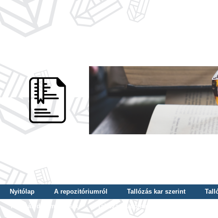
Nyitólap
A repozitóriumról
Tallózás kar szerint
Tall
Tallózás dátum szerint
Tallózás tudományterület szerint