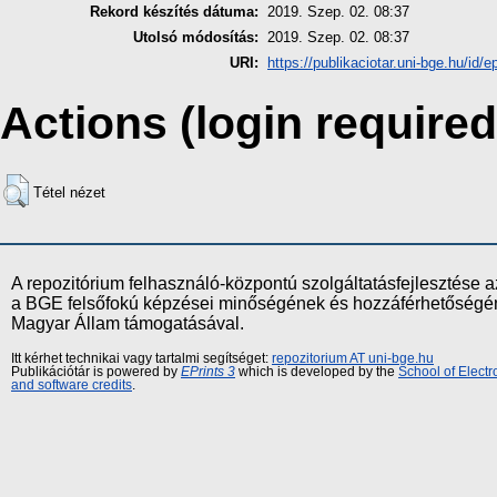
Rekord készítés dátuma:
2019. Szep. 02. 08:37
Utolsó módosítás:
2019. Szep. 02. 08:37
URI:
https://publikaciotar.uni-bge.hu/id/e
Actions (login required
Tétel nézet
A repozitórium felhasználó-központú szolgáltatásfejlesztés
a BGE felsőfokú képzései minőségének és hozzáférhetőségének
Magyar Állam támogatásával.
Itt kérhet technikai vagy tartalmi segítséget:
repozitorium AT uni-bge.hu
Publikációtár is powered by
EPrints 3
which is developed by the
School of Elect
and software credits
.