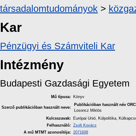
társadalomtudományok
>
közga
Kar
Pénzügyi és Számviteli Kar
Intézmény
Budapesti Gazdasági Egyetem
Mű típusa:
Könyv
Publikációban használt név
ORC
Szerző publikációban használt neve:
Losoncz Miklós
Kulcsszavak:
Európai Unió, Külpolitika, Külkapcs
Felhasználó:
Zsolt Kovács
A mű MTMT azonosítója:
2071608