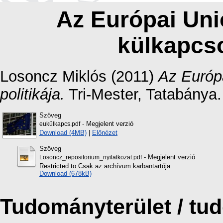
Az Európai Uni
külkapcsol
Losoncz Miklós
(2011)
Az Európa
politikája.
Tri-Mester, Tatabánya
Szöveg
- Megjelent verzió
eukülkapcs.pdf
Download (4MB)
|
Előnézet
Szöveg
- Megjelent verzió
Losoncz_repositorium_nyilatkozat.pdf
Restricted to Csak az archívum karbantartója
Download (678kB)
Tudományterület / t