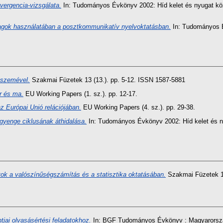
vergencia-vizsgálata.
In: Tudományos Évkönyv 2002: Híd kelet és nyugat köz
agok használatában a posztkommunikatív nyelvoktatásban.
In: Tudományos É
 szemével.
Szakmai Füzetek 13 (13.). pp. 5-12. ISSN 1587-5881
r és ma.
EU Working Papers (1. sz.). pp. 12-17.
z Európai Unió relációjában.
EU Working Papers (4. sz.). pp. 29-38.
gyenge ciklusának áthidalása.
In: Tudományos Évkönyv 2002: Híd kelet és ny
ok a valószínűségszámítás és a statisztika oktatásában.
Szakmai Füzetek 13
jai olvasásértési feladatokhoz.
In: BGF Tudományos Évkönyv : Magyarország 