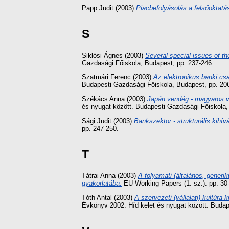
Papp Judit
(2003)
Piacbefolyásolás a felsőoktatá
S
Siklósi Ágnes
(2003)
Several special issues of the
Gazdasági Főiskola, Budapest, pp. 237-246.
Szatmári Ferenc
(2003)
Az elektronikus banki csa
Budapesti Gazdasági Főiskola, Budapest, pp. 20
Székács Anna
(2003)
Japán vendég - magyaros ve
és nyugat között. Budapesti Gazdasági Főiskola,
Sági Judit
(2003)
Bankszektor - strukturális kihí
pp. 247-250.
T
Tátrai Anna
(2003)
A folyamati (általános, gener
gyakorlatába.
EU Working Papers (1. sz.). pp. 30
Tóth Antal
(2003)
A szervezeti (vállalati) kultúra
Évkönyv 2002: Híd kelet és nyugat között. Budap