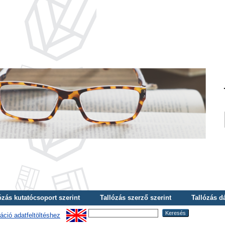
ózás kutatócsoport szerint
Tallózás szerző szerint
Tallózás d
áció adatfeltöltéshez