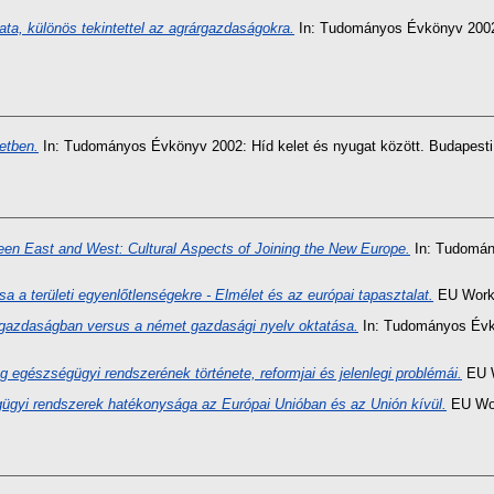
ta, különös tekintettel az agrárgazdaságokra.
In: Tudományos Évkönyv 2002:
etben.
In: Tudományos Évkönyv 2002: Híd kelet és nyugat között. Budapesti
een East and West: Cultural Aspects of Joining the New Europe.
In: Tudomány
sa a területi egyenlőtlenségekre - Elmélet és az európai tapasztalat.
EU Workin
gazdaságban versus a német gazdasági nyelv oktatása.
In: Tudományos Évkö
g egészségügyi rendszerének története, reformjai és jelenlegi problémái.
EU W
ügyi rendszerek hatékonysága az Európai Unióban és az Unión kívül.
EU Work