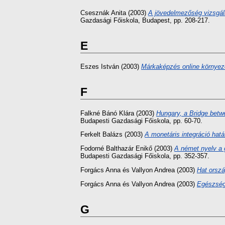
Csesznák Anita
(2003)
A jövedelmezőség vizsgála
Gazdasági Főiskola, Budapest, pp. 208-217.
E
Eszes István
(2003)
Márkaképzés online környez
F
Falkné Bánó Klára
(2003)
Hungary, a Bridge betw
Budapesti Gazdasági Főiskola, pp. 60-70.
Ferkelt Balázs
(2003)
A monetáris integráció hatá
Fodorné Balthazár Enikő
(2003)
A német nyelv a 
Budapesti Gazdasági Főiskola, pp. 352-357.
Forgács Anna
és
Vallyon Andrea
(2003)
Hat orszá
Forgács Anna
és
Vallyon Andrea
(2003)
Egészség
G