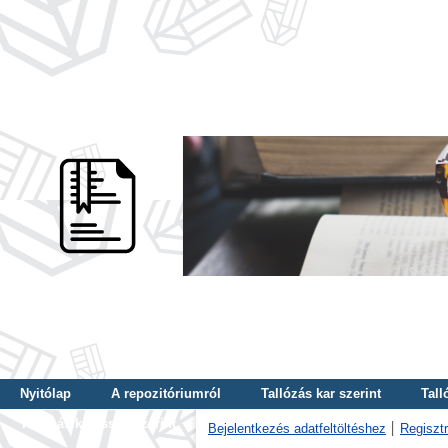
Nyitólap
A repozitóriumról
Tallózás kar szerint
Tall
Tallózás kulcsszó szerint
Bejelentkezés adatfeltöltéshez
Regisztr