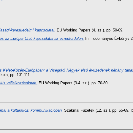
asági-kereskedelmi kapcsolatai.
EU Working Papers (4. sz.). pp. 50-69.
és az Európai Unió kapcsolatai az ezredfordulón.
In: Tudományos Évkönyv 200
s Kelet-Közép-Európában: a Visegrádi Négyek első évtizedének néhány tapas
kola, pp. 101-111.
kis vállalkozásoknak.
EU Working Papers (3-4. sz.). pp. 70-80.
mái a kultúraközi kommunikációban.
Szakmai Füzetek (12. sz.). pp. 55-69.