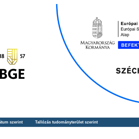
átum szerint
Tallózás tudományterület szerint