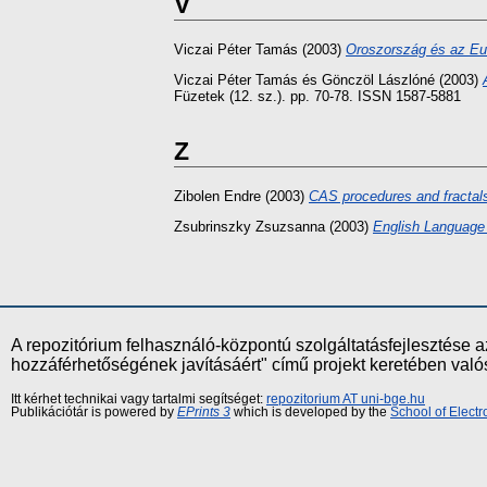
V
Viczai Péter Tamás
(2003)
Oroszország és az Eur
Viczai Péter Tamás
és
Gönczöl Lászlóné
(2003)
Füzetek (12. sz.). pp. 70-78. ISSN 1587-5881
Z
Zibolen Endre
(2003)
CAS procedures and fractal
Zsubrinszky Zsuzsanna
(2003)
English Language 
A repozitórium felhasználó-központú szolgáltatásfejlesztés
hozzáférhetőségének javításáért" című projekt keretében val
Itt kérhet technikai vagy tartalmi segítséget:
repozitorium AT uni-bge.hu
Publikációtár is powered by
EPrints 3
which is developed by the
School of Elect