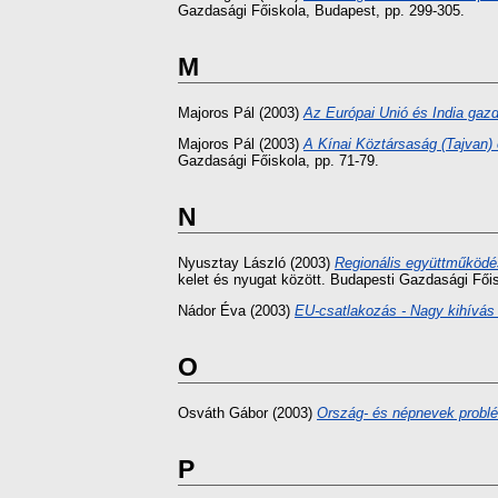
Gazdasági Főiskola, Budapest, pp. 299-305.
M
Majoros Pál
(2003)
Az Európai Unió és India gazd
Majoros Pál
(2003)
A Kínai Köztársaság (Tajvan) 
Gazdasági Főiskola, pp. 71-79.
N
Nyusztay László
(2003)
Regionális együttműködé
kelet és nyugat között. Budapesti Gazdasági Főis
Nádor Éva
(2003)
EU-csatlakozás - Nagy kihívás 
O
Osváth Gábor
(2003)
Ország- és népnevek problé
P