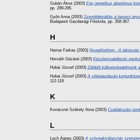
Gubán Ákos
(2003)
Egy genetikus algoritmus kon
pp. 289-295.
Győri Anna
(2003)
Szemléletváltás a hangzó any
Budapesti Gazdasági Főiskola, pp. 358-367.
H
Hamar Farkas
(2003)
Nyugdíjreform - A lakosság
Horváth Gézáné
(2003)
Készletmodellezés egyko
Hubai József
(2003)
Zöldülő külkereskedelmünk a
Hubai József
(2003)
A világgazdaság konjunktúra
112-118.
K
Kovácsné Székely Ilona
(2003)
Csatlakozási pont
L
Loch Ágnes
(2003)
A szövegkiválasztás szempont