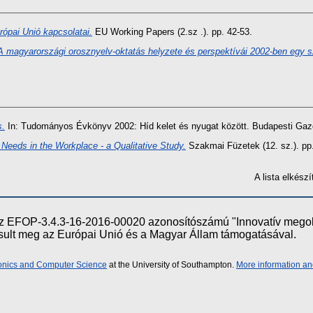
ópai Unió kapcsolatai.
EU Working Papers (2.sz .). pp. 42-53.
A magyarországi orosznyelv-oktatás helyzete és perspektívái 2002-ben egy s
s.
In: Tudományos Évkönyv 2002: Híd kelet és nyugat között. Budapesti Gazd
Needs in the Workplace - a Qualitative Study.
Szakmai Füzetek (12. sz.). pp
A lista elkés
e az EFOP-3.4.3-16-2016-00020 azonosítószámú "Innovatív meg
ósult meg az Európai Unió és a Magyar Állam támogatásával.
ronics and Computer Science
at the University of Southampton.
More information an