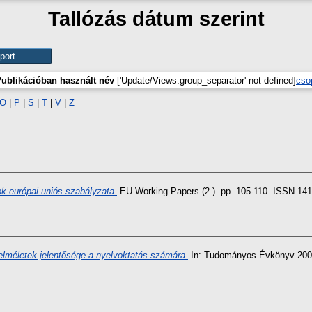
Tallózás dátum szerint
ublikációban használt név
['Update/Views:group_separator' not defined]
cso
O
|
P
|
S
|
T
|
V
|
Z
ok európai uniós szabályzata.
EU Working Papers (2.). pp. 105-110. ISSN 14
elméletek jelentősége a nyelvoktatás számára.
In: Tudományos Évkönyv 2002: