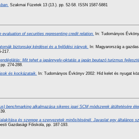
sban.
Szakmai Füzetek 13 (13.). pp. 52-58. ISSN 1587-5881
 evaluation of securities representing credit relation.
In: Tudományos Évkönyv 
tornák biztonsági kérdései és a fejlődési irányok.
In: Magyarország a gazdasá
6-217.
ndéglátás: Mit tehet a japánnyelv-oktatás a japán beutazó turizmus fejleszt
 pp. 274-288.
vások és kockázataik.
In: Tudományos Évkönyv 2002: Híd kelet és nyugat köz
ikus) benchmarking alkalmazása sikeres ipari SCM módszerek átültetésére éle
-39.
 kialakítása és szerepe a szervezetek minősítésénél. Javaslat egy általános sz
esti Gazdasági Főiskola, pp. 187-193.