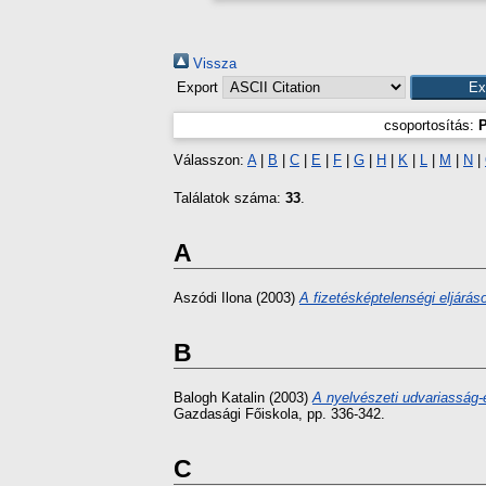
Vissza
Export
csoportosítás:
P
Válasszon:
A
|
B
|
C
|
E
|
F
|
G
|
H
|
K
|
L
|
M
|
N
|
Találatok száma:
33
.
A
Aszódi Ilona
(2003)
A fizetésképtelenségi eljárás
B
Balogh Katalin
(2003)
A nyelvészeti udvariasság-
Gazdasági Főiskola, pp. 336-342.
C