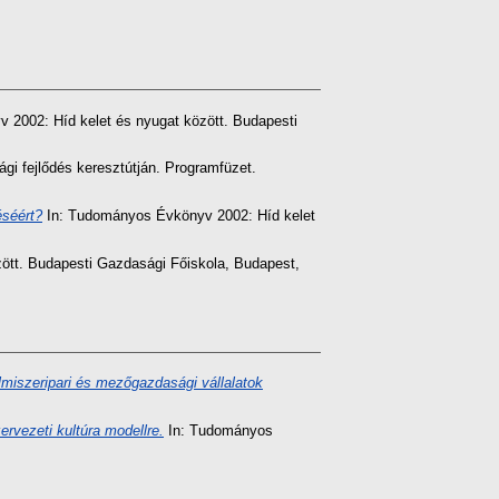
2002: Híd kelet és nyugat között. Budapesti
gi fejlődés keresztútján. Programfüzet.
éséért?
In: Tudományos Évkönyv 2002: Híd kelet
ött. Budapesti Gazdasági Főiskola, Budapest,
lmiszeripari és mezőgazdasági vállalatok
ervezeti kultúra modellre.
In: Tudományos