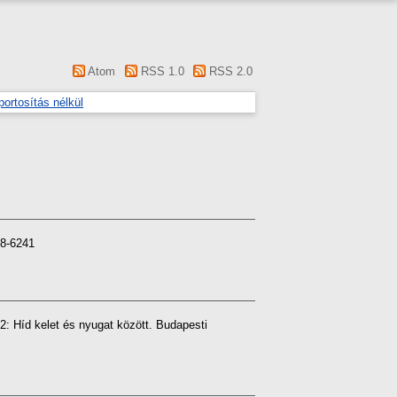
Atom
RSS 1.0
RSS 2.0
portosítás nélkül
18-6241
 Híd kelet és nyugat között. Budapesti