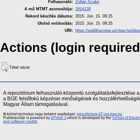
Felhasználó:
Zoltán Szabó
A mű MTMT azonosítója:
2814128
Rekord készítés dátuma:
2015. Jún. 15. 09:25
Utolsó módosítás:
2015. Jún. 15. 09:25
URI:
https://publikaciotar.uni-bge.hu/id/e
Actions (login required
Tétel nézet
A repozitórium felhasználó-központú szolgáltatásfejlesztés
a BGE felsőfokú képzései minőségének és hozzáférhetőségének
Magyar Állam támogatásával.
Itt kérhet technikai vagy tartalmi segítséget:
repozitorium AT uni-bge.hu
Publikációtár is powered by
EPrints 3
which is developed by the
School of Elect
and software credits
.