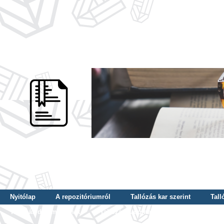
Nyitólap
A repozitóriumról
Tallózás kar szerint
Tall
Tallózás dátum szerint
Tallózás tudományterület szerint