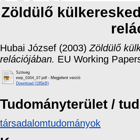
Zöldülő külkereske
relá
Hubai József
(2003)
Zöldülő kü
relációjában.
EU Working Papers (
Szöveg
- Megjelent verzió
ewp_0304_07.pdf
Download (185kB)
Tudományterület / t
társadalomtudományok