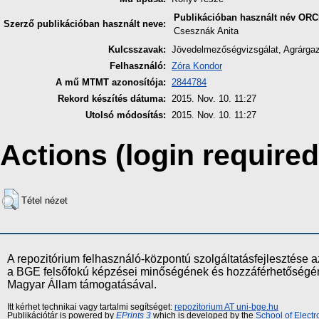
Publikációban használt név
ORC
Szerző publikációban használt neve:
Csesznák Anita
Kulcsszavak:
Jövedelmezőségvizsgálat, Agrárga
Felhasználó:
Zóra Kondor
A mű MTMT azonosítója:
2844784
Rekord készítés dátuma:
2015. Nov. 10. 11:27
Utolsó módosítás:
2015. Nov. 10. 11:27
Actions (login required
Tétel nézet
A repozitórium felhasználó-központú szolgáltatásfejlesztés
a BGE felsőfokú képzései minőségének és hozzáférhetőségének
Magyar Állam támogatásával.
Itt kérhet technikai vagy tartalmi segítséget:
repozitorium AT uni-bge.hu
Publikációtár is powered by
EPrints 3
which is developed by the
School of Elect