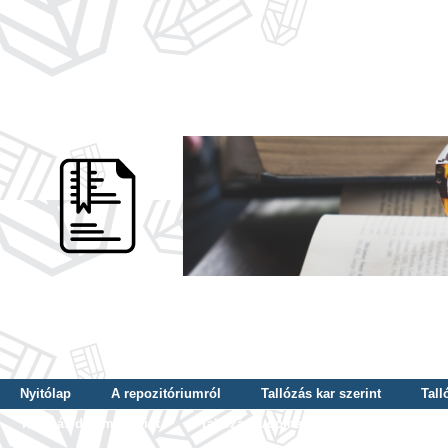
Nyitólap
A repozitóriumról
Tallózás kar szerint
Tall
Tallózás dátum szerint
Tallózás tudományterület szerint