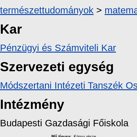
természettudományok
>
matema
Kar
Pénzügyi és Számviteli Kar
Szervezeti egység
Módszertani Intézeti Tanszék Os
Intézmény
Budapesti Gazdasági Főiskola
Mű típusa:
Könyv része