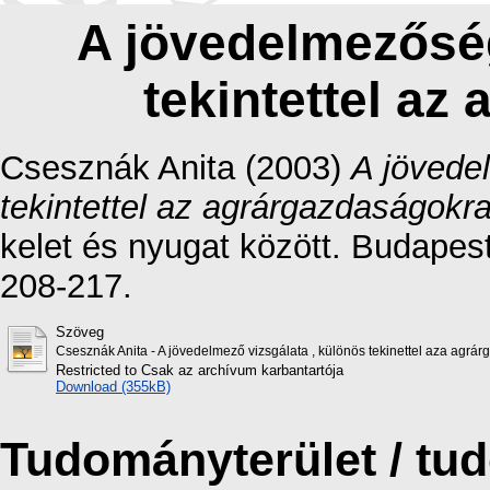
A jövedelmezőség
tekintettel az
Csesznák Anita
(2003)
A jövede
tekintettel az agrárgazdaságokra
kelet és nyugat között. Budapes
208-217.
Szöveg
Csesznák Anita - A jövedelmező vizsgálata , különös tekinettel aza agrá
Restricted to Csak az archívum karbantartója
Download (355kB)
Tudományterület / t