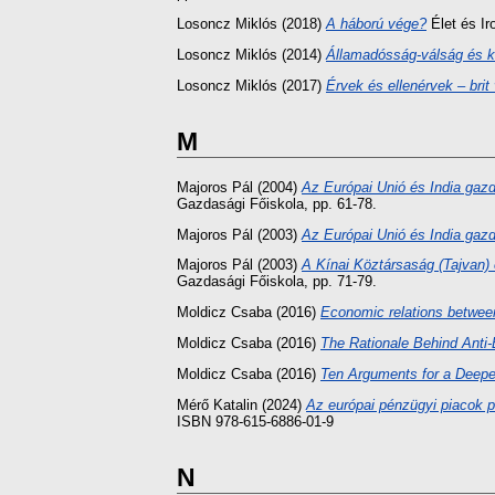
Losoncz Miklós
(2018)
A háború vége?
Élet és Ir
Losoncz Miklós
(2014)
Államadósság-válság és k
Losoncz Miklós
(2017)
Érvek és ellenérvek – brit 
M
Majoros Pál
(2004)
Az Európai Unió és India gazd
Gazdasági Főiskola, pp. 61-78.
Majoros Pál
(2003)
Az Európai Unió és India gazd
Majoros Pál
(2003)
A Kínai Köztársaság (Tajvan) 
Gazdasági Főiskola, pp. 71-79.
Moldicz Csaba
(2016)
Economic relations betwee
Moldicz Csaba
(2016)
The Rationale Behind Anti
Moldicz Csaba
(2016)
Ten Arguments for a Deep
Mérő Katalin
(2024)
Az európai pénzügyi piacok pi
ISBN 978-615-6886-01-9
N