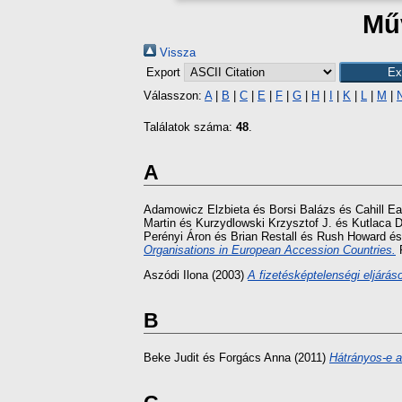
Műv
Vissza
Export
Válasszon:
A
|
B
|
C
|
E
|
F
|
G
|
H
|
I
|
K
|
L
|
M
|
Találatok száma:
48
.
A
Adamowicz Elzbieta
és
Borsi Balázs
és
Cahill E
Martin
és
Kurzydlowski Krzysztof J.
és
Kutlaca D
Perényi Áron
és
Brian Restall
és
Rush Howard
é
Organisations in European Accession Countries.
P
Aszódi Ilona
(2003)
A fizetésképtelenségi eljárás
B
Beke Judit
és
Forgács Anna
(2011)
Hátrányos-e a