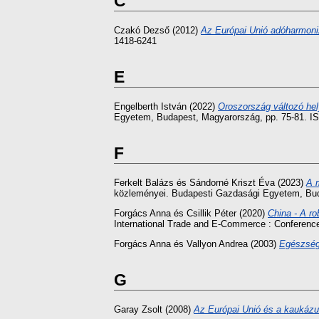
C
Czakó Dezső
(2012)
Az Európai Unió adóharmoni
1418-6241
E
Engelberth István
(2022)
Oroszország változó hel
Egyetem, Budapest, Magyarország, pp. 75-81. I
F
Ferkelt Balázs
és
Sándorné Kriszt Éva
(2023)
A 
közleményei. Budapesti Gazdasági Egyetem, Bud
Forgács Anna
és
Csillik Péter
(2020)
China - A ro
International Trade and E-Commerce : Conference
Forgács Anna
és
Vallyon Andrea
(2003)
Egészség
G
Garay Zsolt
(2008)
Az Európai Unió és a kaukázu