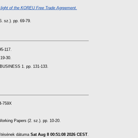
e light of the KOREU Free Trade Agreement.
 sz.). pp. 69-79.
5-117.
 19-30.
BUSINESS 1. pp. 131-133.
64-759X
rking Papers (2. sz.). pp. 10-20.
szítésének dátuma
Sat Aug 8 00:51:08 2026 CEST
.