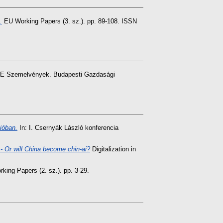
.
EU Working Papers (3. sz.). pp. 89-108. ISSN
E Szemelvények. Budapesti Gazdasági
ióban.
In: I. Csernyák László konferencia
- Or will China become chin-ai?
Digitalization in
ing Papers (2. sz.). pp. 3-29.