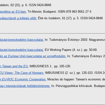
odalom, 62 (31). p. 6. ISSN 0424-8848
ezelése az EU-ban.
Tri-Mester, Budapest. ISBN 978 963 9561 27 4
választások a kilépés előtt.
Élet és Irodalom, 61 (17). p. 5. ISSN 0424-8848
asági-kereskedelmi kapcsolatai.
In: Tudományos Évkönyv 2003: Magyarország
asági-kereskedelmi kapcsolatai.
EU Working Papers (4. sz.). pp. 50-69.
és az Európai Unió kapcsolatai az ezredfordulón.
In: Tudományos Évkönyv 200
n Taiwan and the EU.
IMBUSINESS 1.. pp. 105-130.
-EU Views: The Case of Hungary.
IMBUSINESS (2. sz.). pp. 135-153. ISSN 2
er EU-ROC Economic Cooperation.
Miracles do happen: Taiwan's economic de
aci integrációjának fejlődéstörténete.
In: Pénzügypolitikai kihívások. Budape