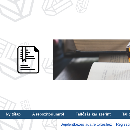
Nyitólap
A repozitóriumról
Tallózás kar szerint
Tall
Tallózás kulcsszó szerint
Bejelentkezés adatfeltöltéshez
Regisztr