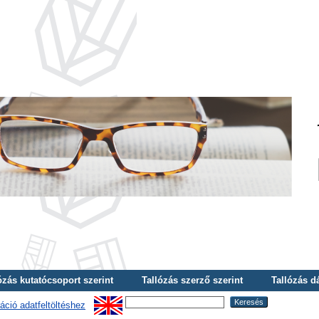
ózás kutatócsoport szerint
Tallózás szerző szerint
Tallózás d
áció adatfeltöltéshez