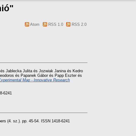
nió"
Atom
RSS 1.0
RSS 2.0
és
Jablecka Julita
és
Jozwiak Janina
és
Kedro
eodoros
és
Papanek Gábor
és
Papp Eszter
és
perimental Map - Innovative Research
.
18-6241
rs (4. sz.). pp. 45-54. ISSN 1418-6241