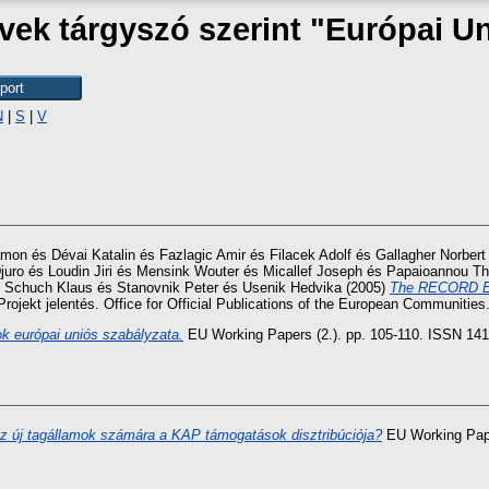
ek tárgyszó szerint "Európai U
N
|
S
|
V
amon
és
Dévai Katalin
és
Fazlagic Amir
és
Filacek Adolf
és
Gallagher Norbert
juro
és
Loudin Jiri
és
Mensink Wouter
és
Micallef Joseph
és
Papaioannou Th
s
Schuch Klaus
és
Stanovnik Peter
és
Usenik Hedvika
(2005)
The RECORD Ex
rojekt jelentés. Office for Official Publications of the European Communities
ok európai uniós szabályzata.
EU Working Papers (2.). pp. 105-110. ISSN 14
z új tagállamok számára a KAP támogatások disztribúciója?
EU Working Pape