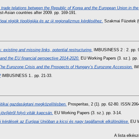
 trade telations between the Republic of Korea and the European Union in th
t-Asian countries after 2009. pp. 169-191.
ópai régiók tipológiája és az új regionalizmus kérdéséhez.
Szakmai Füzetek (6.
 existing and missing links, potential restructuring.
IMBUSINESS 2 : 2. pp. 9
and the EU financial perspective 2014-2020.
EU Working Papers (3. sz.). pp.
he Eurozone Crisis and the Prospects of Hungary’s Eurozone Accession.
IM
?
IMBUSINESS 1.. pp. 21-33.
itikai gazdaságtani megközelítésben.
Prosperitas, 2 (1). pp. 62-80. ISSN 20
jövőjéről folyó viták kapcsán.
EU Working Papers (3. sz.). pp. 3-14.
i kérdések az Európai Unióban a kicsi és nagy tagállamok elkülönülése.
EU Wo
A lista elké