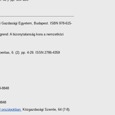
ti Gazdasági Egyetem, Budapest. ISBN 978-615-
ágrend: A bizonytalanság kora a nemzetközi
eritas, 6. (2). pp. 4-29. ISSN 2786-4359
4-8848
-8848
di országokban.
Közgazdasági Szemle, 64 (7-8).