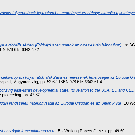
zációs folyamatának legfontosabb eredményei és néhány aktuális fejleménye
ye a globális térben (Földrajzi szempontok az orosz-ukrán háborúhoz).
In: BG
SBN 978-615-6342-49-2
munkaerőpiaci folyamatok alakulása és mérésének lehetőségei az Európai Un
apest, Magyarország, pp. 52-62. ISBN 978-615-6342-61-4
botizing east-asian developmental state, its relation to the USA, EU and CEE 
 proceeding. pp. 42-62.
ügyi rendszerek hatékonysága az Európai Unióban és az Unión kívül.
EU Work
si országok kapcsolatrendszere.
EU Working Papers (1. sz.). pp. 49-60.