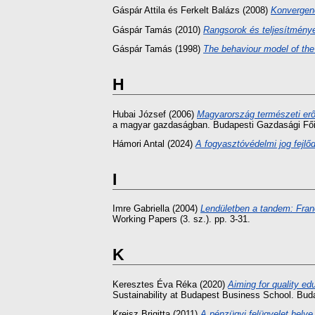
Gáspár Attila
és
Ferkelt Balázs
(2008)
Konvergenc
Gáspár Tamás
(2010)
Rangsorok és teljesítmény
Gáspár Tamás
(1998)
The behaviour model of the
H
Hubai József
(2006)
Magyarország természeti erő
a magyar gazdaságban. Budapesti Gazdasági Főis
Hámori Antal
(2024)
A fogyasztóvédelmi jog fejlő
I
Imre Gabriella
(2004)
Lendületben a tandem: Fran
Working Papers (3. sz.). pp. 3-31.
K
Keresztes Éva Réka
(2020)
Aiming for quality ed
Sustainability at Budapest Business School. Bu
Kreisz Brigitta
(2011)
A pénzügyi felügyelet helye