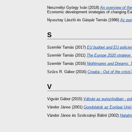
Neszmélyi György Iván
(2018)
An overview of the
Economic development strategies of changing Eas
Nyusztay László
és
Gáspár Tamás
(1996)
Az eur
S
Szemlér Tamás
(2017)
EU budget and EU policies:
Szemlér Tamás
(2011)
The Europe 2020 strategy 
Szemlér Tamás
(2016)
Nightmares and Dreams: T
Szűcs R. Gábor
(2016)
Croatia - Out of the crisis
V
Vigvári Gábor
(2015)
Válság az eurozónában - pol
Vándor János
(2001)
Gondolatok az Európai Unió 
Vándor János
és
Szolcsányi Bálint
(2002)
Hatalm