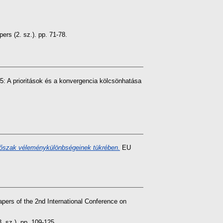
rs (2. sz.). pp. 71-78.
 A prioritások és a konvergencia kölcsönhatása
időszak véleménykülönbségeinek tükrében.
EU
pers of the 2nd International Conference on
 sz.). pp. 109-125.