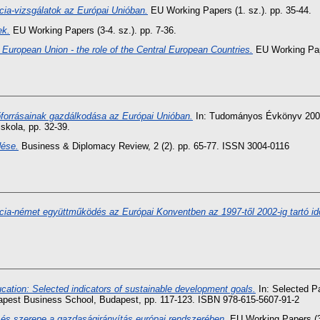
ia-vizsgálatok az Európai Unióban.
EU Working Papers (1. sz.). pp. 35-44.
ek.
EU Working Papers (3-4. sz.). pp. 7-36.
 European Union - the role of the Central European Countries.
EU Working Pape
forrásainak gazdálkodása az Európai Unióban.
In: Tudományos Évkönyv 2005:
kola, pp. 32-39.
dése.
Business & Diplomacy Review, 2 (2). pp. 65-77. ISSN 3004-0116
cia-német együttműködés az Európai Konventben az 1997-től 2002-ig tartó 
ucation: Selected indicators of sustainable development goals.
In: Selected Pa
dapest Business School, Budapest, pp. 117-123. ISBN 978-615-5607-91-2
 és szerepe a gazdaságirányítás európai rendszerében.
EU Working Papers (3.