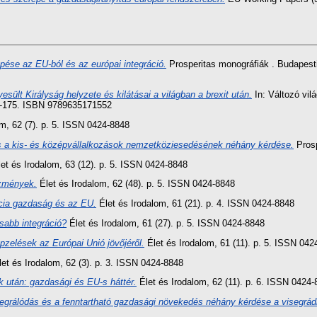
pése az EU-ból és az európai integráció.
Prosperitas monográfiák . Budapes
sült Királyság helyzete és kilátásai a világban a brexit után.
In: Változó vil
53-175. ISBN 9789635171552
m, 62 (7). p. 5. ISSN 0424-8848
és a kis- és középvállalkozások nemzetköziesedésének néhány kérdése.
Prosp
et és Irodalom, 63 (12). p. 5. ISSN 0424-8848
ezmények.
Élet és Irodalom, 62 (48). p. 5. ISSN 0424-8848
cia gazdaság és az EU.
Élet és Irodalom, 61 (21). p. 4. ISSN 0424-8848
sabb integráció?
Élet és Irodalom, 61 (27). p. 5. ISSN 0424-8848
pzelések az Európai Unió jövőjéről.
Élet és Irodalom, 61 (11). p. 5. ISSN 042
et és Irodalom, 62 (3). p. 3. ISSN 0424-8848
 után: gazdasági és EU-s háttér.
Élet és Irodalom, 62 (11). p. 6. ISSN 0424
integrálódás és a fenntartható gazdasági növekedés néhány kérdése a visegrá