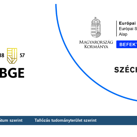
átum szerint
Tallózás tudományterület szerint