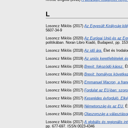
L
Losoncz Miklós
(2017)
Az Egyesült Királyság kilé
5607-34-9
Losoncz Miklós
(2020)
Az Európai Unió és az Egye
politikában. Noran Libro Kiadó, Budapest, pp. 1
Losoncz Miklós
(2018)
Az idő ára.
Élet és Irodalo
Losoncz Miklós
(2019)
Az uniós keretfeltételek 
Losoncz Miklós
(2019)
Brexit: fokozódó káosz.
Él
Losoncz Miklós
(2018)
Brexit: homályos követk
Losoncz Miklós
(2017)
Emmanuel Macron, a fran
Losoncz Miklós
(2017)
Fordulat az EU-ban: szoro
Losoncz Miklós
(2017)
Keserédes évforduló. Elké
Losoncz Miklós
(2018)
Németország és az EU.
Él
Losoncz Miklós
(2018)
Olaszország a választások
Losoncz Miklós
(2017)
A globális és regionális 
pp. 677-697. ISSN 0023-4346