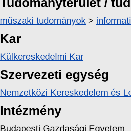
Tudományterület / t
műszaki tudományok
>
informat
Kar
Külkereskedelmi Kar
Szervezeti egység
Nemzetközi Kereskedelem és Lo
Intézmény
Budapesti Gazdasági Egyetem