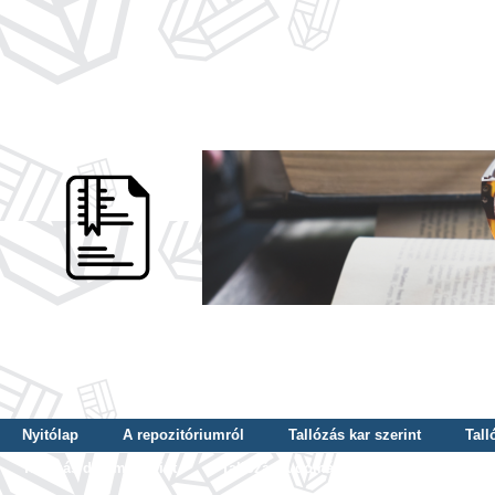
Nyitólap
A repozitóriumról
Tallózás kar szerint
Tall
Tallózás dátum szerint
Tallózás tudományterület szerint