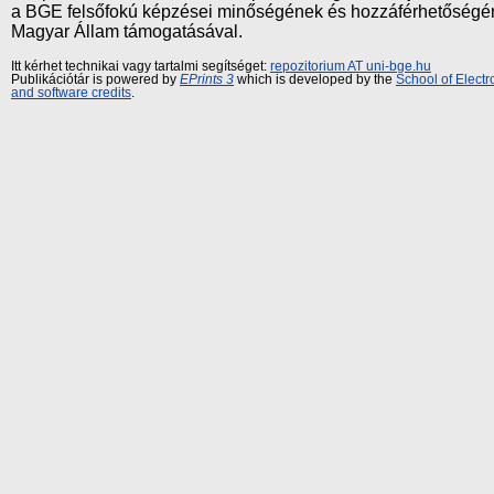
a BGE felsőfokú képzései minőségének és hozzáférhetőségének
Magyar Állam támogatásával.
Itt kérhet technikai vagy tartalmi segítséget:
repozitorium AT uni-bge.hu
Publikációtár is powered by
EPrints 3
which is developed by the
School of Elect
and software credits
.