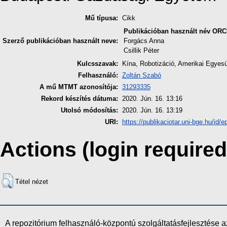
Mű típusa:
Cikk
Publikációban használt név
ORC
Szerző publikációban használt neve:
Forgács Anna
Csillik Péter
Kulcsszavak:
Kína, Robotizáció, Amerikai Egyes
Felhasználó:
Zoltán Szabó
A mű MTMT azonosítója:
31293335
Rekord készítés dátuma:
2020. Jún. 16. 13:16
Utolsó módosítás:
2020. Jún. 16. 13:19
URI:
https://publikaciotar.uni-bge.hu/id/e
Actions (login required
Tétel nézet
A repozitórium felhasználó-központú szolgáltatásfejlesztés