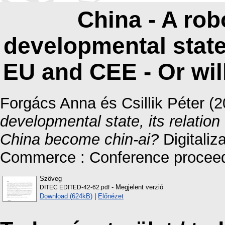
China - A rob
developmental state,
EU and CEE - Or wil
Forgács Anna
és
Csillik Péter
(2
developmental state, its relatio
China become chin-ai?
Digitaliz
Commerce : Conference proceedi
Szöveg
- Megjelent verzió
DITEC EDITED-42-62.pdf
Download (624kB)
|
Előnézet