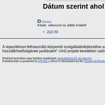
Dátum szerint ahol
Vissza
Kérjük, válasszon az alábbi listából!
2020
(5)
A repozitórium felhasználó-központú szolgáltatásfejlesztés
hozzáférhetőségének javításáért" című projekt keretében val
Itt kérhet technikai vagy tartalmi segítséget:
repozitorium AT uni-bge.hu
Publikációtár is powered by
EPrints 3
which is developed by the
School of Elect