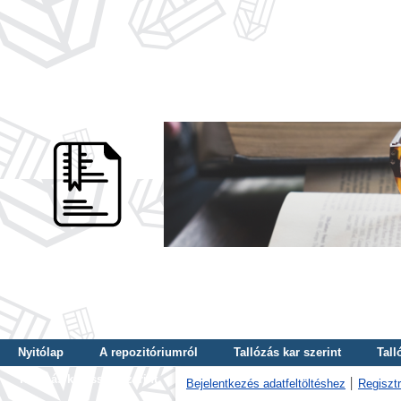
Nyitólap
A repozitóriumról
Tallózás kar szerint
Tall
Tallózás kulcsszó szerint
Bejelentkezés adatfeltöltéshez
Regisztr