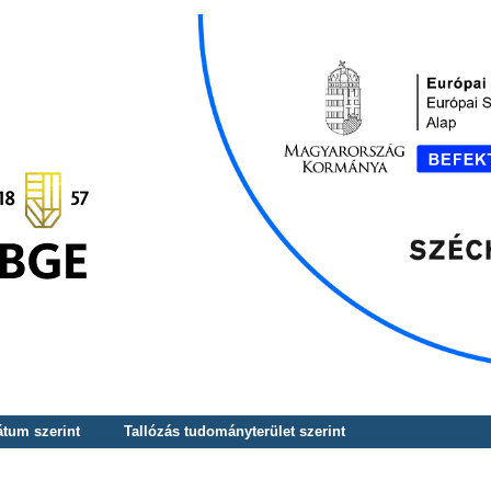
átum szerint
Tallózás tudományterület szerint