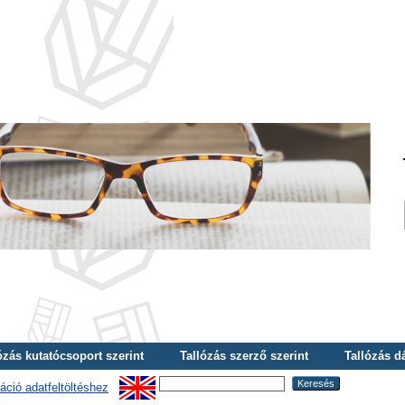
ózás kutatócsoport szerint
Tallózás szerző szerint
Tallózás d
áció adatfeltöltéshez