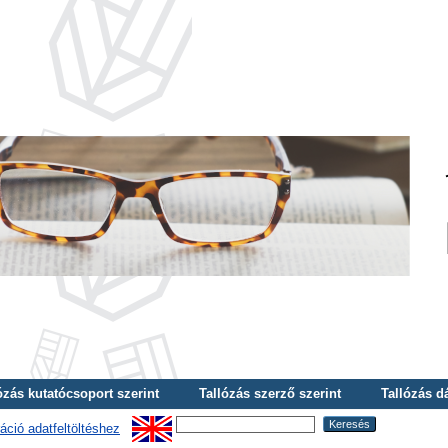
ózás kutatócsoport szerint
Tallózás szerző szerint
Tallózás d
áció adatfeltöltéshez