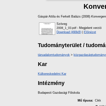
Konver
Gáspár Attila
és
Ferkelt Balázs
(2008)
Konvergenc
Szöveg
- Megjelent verzió
2008_1_03.pdf
Download (490kB)
|
Előnézet
Tudományterület / tudom
társadalomtudományok
>
közgazdaságtudomány
Kar
Külkereskedelmi Kar
Intézmény
Budapesti Gazdasági Főiskola
Mű típusa:
Cikk