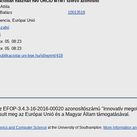
ációban használt név
ORCID
MTMT szerző azonosító
Attila
 Balázs
10013518
encia, Európai Unió
Szabó
6
r. 05. 08:23
r. 05. 08:23
publikaciotar.uni-bge.hu/id/eprint/418
e az EFOP-3.4.3-16-2016-00020 azonosítószámú "Innovatív meg
ósult meg az Európai Unió és a Magyar Állam támogatásával.
ronics and Computer Science
at the University of Southampton.
More information an