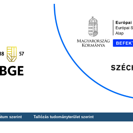
átum szerint
Tallózás tudományterület szerint