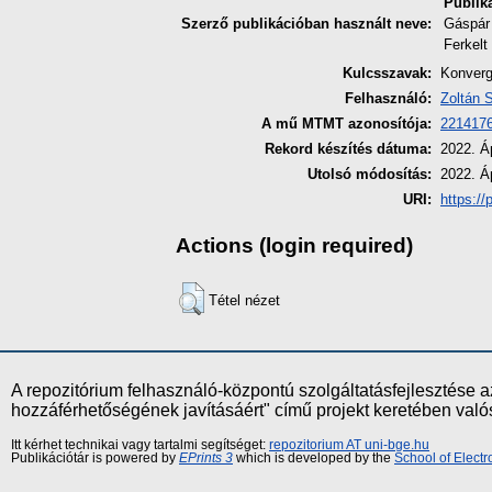
Publik
Szerző publikációban használt neve:
Gáspár 
Ferkelt
Kulcsszavak:
Konverg
Felhasználó:
Zoltán 
A mű MTMT azonosítója:
221417
Rekord készítés dátuma:
2022. Áp
Utolsó módosítás:
2022. Áp
URI:
https://
Actions (login required)
Tétel nézet
A repozitórium felhasználó-központú szolgáltatásfejlesztés
hozzáférhetőségének javításáért" című projekt keretében val
Itt kérhet technikai vagy tartalmi segítséget:
repozitorium AT uni-bge.hu
Publikációtár is powered by
EPrints 3
which is developed by the
School of Elect