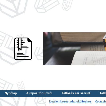
Nyitólap
A repozitóriumról
Tallózás kar szerint
Tall
Tallózás kulcsszó szerint
Bejelentkezés adatfeltöltéshez
Regisztr