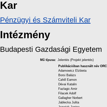
Kar
Pénzügyi és Számviteli Kar
Intézmény
Budapesti Gazdasági Egyetem
Mű típusa:
Jelentés (Projekt jelentés)
Publikációban használt név
ORC
Adamowicz Elzbieta
Borsi Balázs
Cahill Eamon
Dévai Katalin
Fazlagic Amir
Filacek Adolf
Gallagher Norbert
Jablecka Julita
Jozwiak Janina