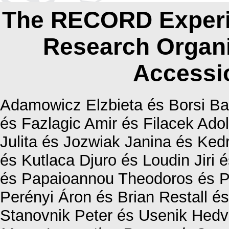
The RECORD Experim
Research Organi
Accessi
Adamowicz Elzbieta
és
Borsi Ba
és
Fazlagic Amir
és
Filacek Adol
Julita
és
Jozwiak Janina
és
Kedr
és
Kutlaca Djuro
és
Loudin Jiri
é
és
Papaioannou Theodoros
és
P
Perényi Áron
és
Brian Restall
é
Stanovnik Peter
és
Usenik Hedv