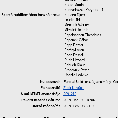
Kedro Martin
Kurzydlowski Krzysztof J.
Szerző publikációban használt neve:
Kutlaca Djuro
Loudin Jiri
Mensink Wouter
Micallef Joseph
Papaioannou Theodoros
Papanek Gábor
Papp Eszter
Perényi Áron
Brian Restall
Rush Howard
Schuch Klaus
Stanovnik Peter
Usenik Hedvika
Kulcsszavak:
Európai Unió, országtanulmány, Cs
Felhasználó:
Zsolt Kovács
A mű MTMT azonosítója:
2691219
Rekord készítés dátuma:
2019. Jan. 30. 10:06
Utolsó módosítás:
2019. Feb. 03. 21:26