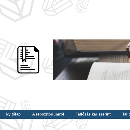
Nyitólap
A repozitóriumról
Tallózás kar szerint
Tall
Tallózás dátum szerint
Tallózás tudományterület szerint