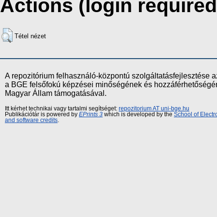
Actions (login required
Tétel nézet
A repozitórium felhasználó-központú szolgáltatásfejlesztés
a BGE felsőfokú képzései minőségének és hozzáférhetőségének
Magyar Állam támogatásával.
Itt kérhet technikai vagy tartalmi segítséget:
repozitorium AT uni-bge.hu
Publikációtár is powered by
EPrints 3
which is developed by the
School of Elect
and software credits
.