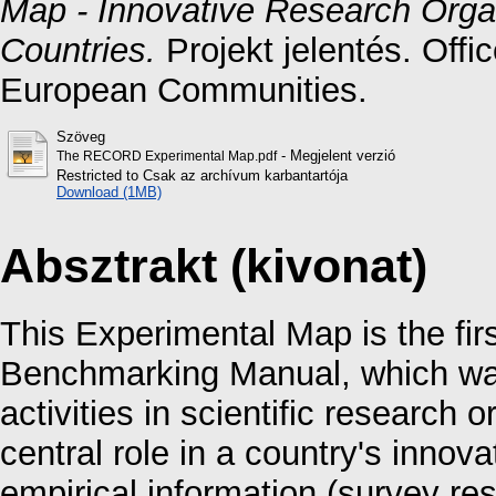
Map - Innovative Research Orga
Countries.
Projekt jelentés. Offic
European Communities.
Szöveg
- Megjelent verzió
The RECORD Experimental Map.pdf
Restricted to Csak az archívum karbantartója
Download (1MB)
Absztrakt (kivonat)
This Experimental Map is the fi
Benchmarking Manual, which wa
activities in scientific research o
central role in a country's inno
empirical information (survey re