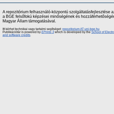
A repozitórium felhasználó-központú szolgáltatásfejlesztés
a BGE felsőfokú képzései minőségének és hozzáférhetőségének
Magyar Állam támogatásával.
Itt kérhet technikai vagy tartalmi segítséget:
repozitorium AT uni-bge.hu
Publikációtár is powered by
EPrints 3
which is developed by the
School of Elect
and software credits
.