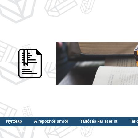
Nyitólap
A repozitóriumról
Tallózás kar szerint
Tall
Tallózás dátum szerint
Tallózás tudományterület szerint