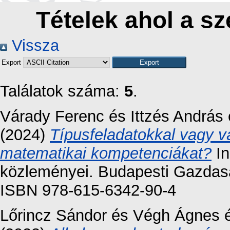
Tételek ahol a sz
Vissza
Export
Találatok száma:
5
.
Várady Ferenc
és
Ittzés András
(2024)
Típusfeladatokkal vagy vá
matematikai kompetenciákat?
In
közleményei. Budapesti Gazdas
ISBN 978-615-6342-90-4
Lőrincz Sándor
és
Végh Ágnes