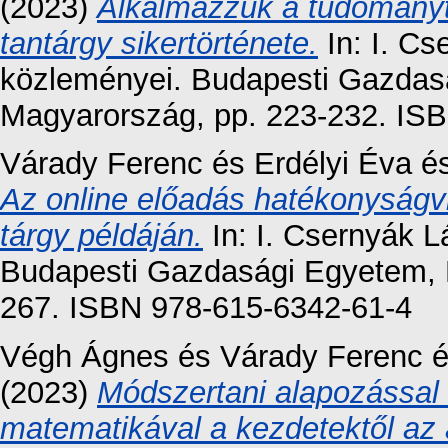
(2023)
Alkalmazzuk a tudományt
tantárgy sikertörténete.
In: I. Cs
közleményei. Budapesti Gazdas
Magyarország, pp. 223-232. IS
Várady Ferenc
és
Erdélyi Éva
é
Az online előadás hatékonyságv
tárgy példáján.
In: I. Csernyák L
Budapesti Gazdasági Egyetem, 
267. ISBN 978-615-6342-61-4
Végh Ágnes
és
Várady Ferenc
(2023)
Módszertani alapozással a
matematikával a kezdetektől az