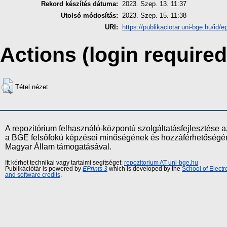
Rekord készítés dátuma:
2023. Szep. 13. 11:37
Utolsó módosítás:
2023. Szep. 15. 11:38
URI:
https://publikaciotar.uni-bge.hu/id/e
Actions (login required
Tétel nézet
A repozitórium felhasználó-központú szolgáltatásfejlesztés
a BGE felsőfokú képzései minőségének és hozzáférhetőségének
Magyar Állam támogatásával.
Itt kérhet technikai vagy tartalmi segítséget:
repozitorium AT uni-bge.hu
Publikációtár is powered by
EPrints 3
which is developed by the
School of Elect
and software credits
.