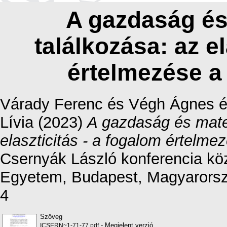
A gazdaság és
találkozása: az el
értelmezése a
Várady Ferenc
és
Végh Ágnes
Lívia
(2023)
A gazdaság és mate
elaszticitás - a fogalom értelme
Csernyák László konferencia kö
Egyetem, Budapest, Magyarorsz
4
Szöveg
- Megjelent verzió
ICSERN~1-71-77.pdf