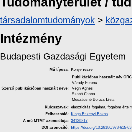
Tudományterület / t
társadalomtudományok
>
közga
Intézmény
Budapesti Gazdasági Egyetem
Mű típusa:
Könyv része
Publikációban használt név
ORC
Várady Ferenc
Szerző publikációban használt neve:
Végh Ágnes
Szabó Csaba
Mészáosné Boruzs Lívia
Kulcsszavak:
elaszticitás fogalma, fogalom ért
Felhasználó:
Kinga Eszenyi-Bakos
A mű MTMT azonosítója:
34139817
DOI azonosító:
https://doi.org/10.29180/978-615-6