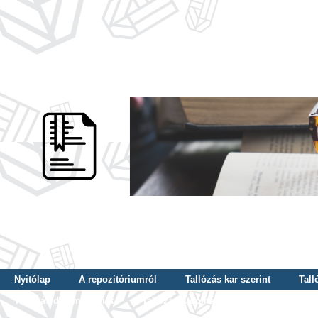
Nyitólap
A repozitóriumról
Tallózás kar szerint
Tall
Tallózás dátum szerint
Tallózás tudományterület szerint