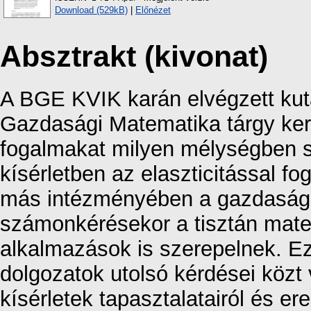
Download (529kB)
|
Előnézet
Absztrakt (kivonat)
A BGE KVIK karán elvégzett kut
Gazdasági Matematika tárgy kere
fogalmakat milyen mélységben sa
kísérletben az elaszticitással f
más intézményében a gazdasági 
számonkérésekor a tisztán mate
alkalmazások is szerepelnek. Ez
dolgozatok utolsó kérdései köz
kísérletek tapasztalatairól és e