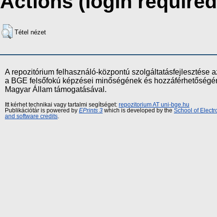
Actions (login required
Tétel nézet
A repozitórium felhasználó-központú szolgáltatásfejlesztés
a BGE felsőfokú képzései minőségének és hozzáférhetőségének
Magyar Állam támogatásával.
Itt kérhet technikai vagy tartalmi segítséget:
repozitorium AT uni-bge.hu
Publikációtár is powered by
EPrints 3
which is developed by the
School of Elect
and software credits
.