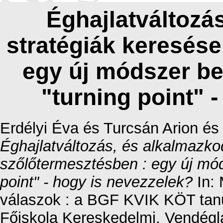
Éghajlatváltozá
stratégiák keresése
egy új módszer be
"turning point" 
Erdélyi Éva
és
Turcsán Arion
é
Éghajlatváltozás, és alkalmazko
szőlőtermesztésben : egy új mód
point" - hogy is nevezzelek?
In: 
válaszok : a BGF KVIK KÖT tan
Főiskola Kereskedelmi, Vendéglá