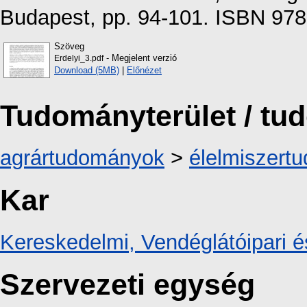
Budapest, pp. 94-101. ISBN 97
Szöveg
- Megjelent verzió
Erdelyi_3.pdf
Download (5MB)
|
Előnézet
Tudományterület / t
agrártudományok
>
élelmiszert
Kar
Kereskedelmi, Vendéglátóipari é
Szervezeti egység