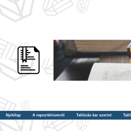
Nyitólap
A repozitóriumról
Tallózás kar szerint
Tall
Tallózás dátum szerint
Tallózás tudományterület szerint