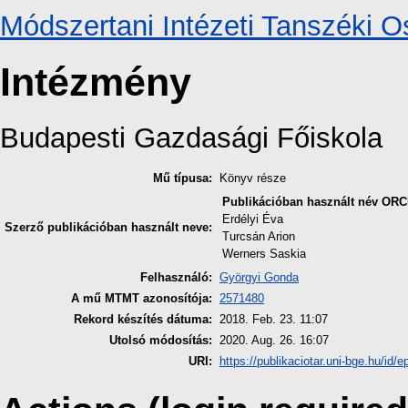
Módszertani Intézeti Tanszéki O
Intézmény
Budapesti Gazdasági Főiskola
Mű típusa:
Könyv része
Publikációban használt név
ORC
Erdélyi Éva
Szerző publikációban használt neve:
Turcsán Arion
Werners Saskia
Felhasználó:
Györgyi Gonda
A mű MTMT azonosítója:
2571480
Rekord készítés dátuma:
2018. Feb. 23. 11:07
Utolsó módosítás:
2020. Aug. 26. 16:07
URI:
https://publikaciotar.uni-bge.hu/id/e