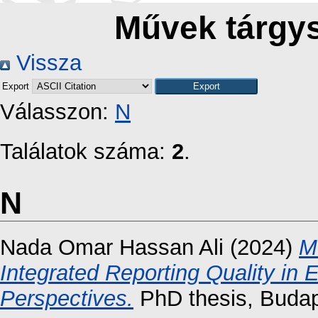
Művek tárgys
Vissza
Export
Válasszon:
N
Találatok száma:
2
.
N
Nada Omar Hassan Ali
(2024)
M
Integrated Reporting Quality in
Perspectives.
PhD thesis, Buda