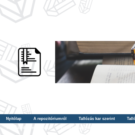
Nyitólap
A repozitóriumról
Tallózás kar szerint
Tall
Tallózás dátum szerint
Tallózás tudományterület szerint