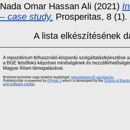
Nada Omar Hassan Ali
(2021)
In
– case study.
Prosperitas, 8 (1)
A lista elkészítésének
A repozitórium felhasználó-központú szolgáltatásfejlesztés
a BGE felsőfokú képzései minőségének és hozzáférhetőségének
Magyar Állam támogatásával.
Itt kérhet technikai vagy tartalmi segítséget:
repozitorium AT uni-bge.hu
Publikációtár is powered by
EPrints 3
which is developed by the
School of Elect
and software credits
.