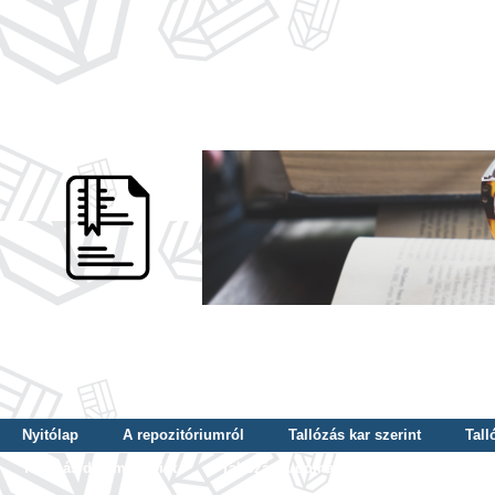
Nyitólap
A repozitóriumról
Tallózás kar szerint
Tall
Tallózás dátum szerint
Tallózás tudományterület szerint