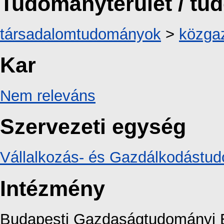
Tudományterület / t
társadalomtudományok
>
közga
Kar
Nem releváns
Szervezeti egység
Vállalkozás- és Gazdálkodástud
Intézmény
Budapesti Gazdaságtudományi