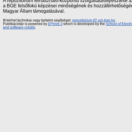
A repozitórium felhasználó-központú szolgáltatásfejlesztés
a BGE felsőfokú képzései minőségének és hozzáférhetőségének
Magyar Állam támogatásával.
Itt kérhet technikai vagy tartalmi segítséget:
repozitorium AT uni-bge.hu
Publikációtár is powered by
EPrints 3
which is developed by the
School of Elect
and software credits
.