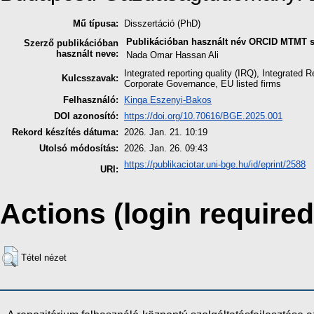
Mű típusa:
Disszertáció (PhD)
Publikációban használt név
ORCID
MTMT s
Szerző publikációban
használt neve:
Nada Omar Hassan Ali
Integrated reporting quality (IRQ), Integrated
Kulcsszavak:
Corporate Governance, EU listed firms
Felhasználó:
Kinga Eszenyi-Bakos
DOI azonosító:
https://doi.org/10.70616/BGE.2025.001
Rekord készítés dátuma:
2026. Jan. 21. 10:19
Utolsó módosítás:
2026. Jan. 26. 09:43
https://publikaciotar.uni-bge.hu/id/eprint/2588
URI:
Actions (login required
Tétel nézet