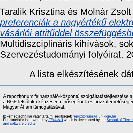
Taralik Krisztina
és
Molnár Zsolt
preferenciák a nagyértékű elektr
vásárlói attitűddel összefüggésb
Multidiszciplináris kihívások, s
Szervezéstudományi folyóirat, 2
A lista elkészítésének d
A repozitórium felhasználó-központú szolgáltatásfejlesztés
a BGE felsőfokú képzései minőségének és hozzáférhetőségének
Magyar Állam támogatásával.
Itt kérhet technikai vagy tartalmi segítséget:
repozitorium AT uni-bge.hu
Publikációtár is powered by
EPrints 3
which is developed by the
School of Elect
and software credits
.