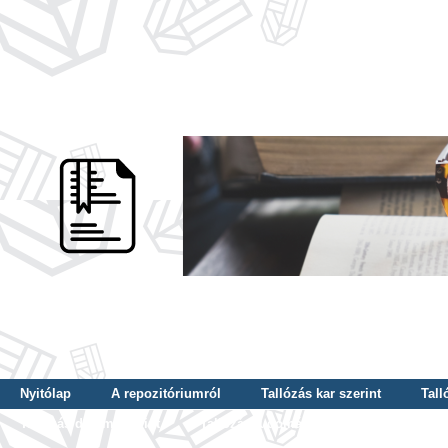
Nyitólap
A repozitóriumról
Tallózás kar szerint
Tall
Tallózás dátum szerint
Tallózás tudományterület szerint