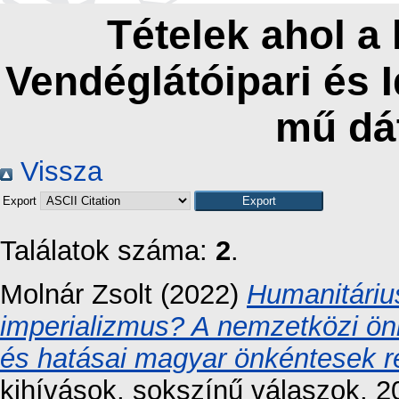
Tételek ahol a
Vendéglátóipari és 
mű dá
Vissza
Export
Találatok száma:
2
.
Molnár Zsolt
(2022)
Humanitárius
imperializmus? A nemzetközi önk
és hatásai magyar önkéntesek ref
kihívások, sokszínű válaszok, 2