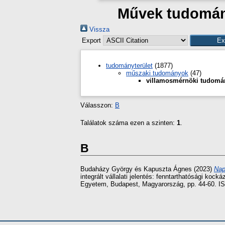
Művek tudomány
Vissza
Export
tudományterület
(1877)
műszaki tudományok
(47)
villamosmérnöki tudomá
Válasszon:
B
Találatok száma ezen a szinten:
1
.
B
Budaházy György
és
Kapuszta Ágnes
(2023)
Nap
integrált vállalati jelentés: fenntarthatósági 
Egyetem, Budapest, Magyarország, pp. 44-60. I