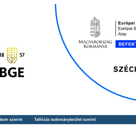
átum szerint
Tallózás tudományterület szerint