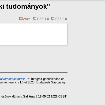
öki tudományok"
Atom
RSS 1.0
RSS 2.0
külkereskedelmünk.
In: Integrált gondolkodás és
epe konferencia kötet 2023. Budapesti Gazdasági
szítésének dátuma
Sat Aug 8 18:09:02 2026 CEST
.