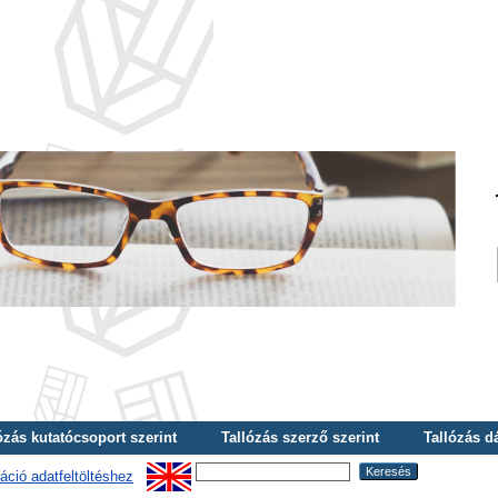
ózás kutatócsoport szerint
Tallózás szerző szerint
Tallózás d
áció adatfeltöltéshez