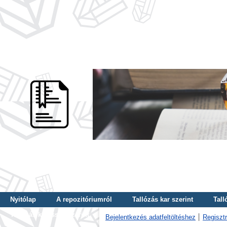
Nyitólap
A repozitóriumról
Tallózás kar szerint
Tall
Tallózás kulcsszó szerint
Bejelentkezés adatfeltöltéshez
Regisztr