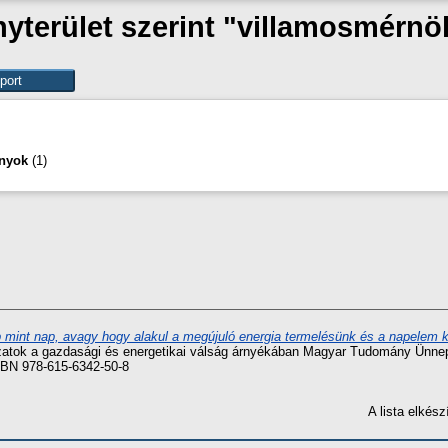
terület szerint "villamosmérn
nyok
(1)
 mint nap, avagy hogy alakul a megújuló energia termelésünk és a napelem 
kockázatok a gazdasági és energetikai válság árnyékában Magyar Tudomány Ünn
SBN 978-615-6342-50-8
A lista elké