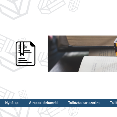
Nyitólap
A repozitóriumról
Tallózás kar szerint
Tall
Tallózás dátum szerint
Tallózás tudományterület szerint