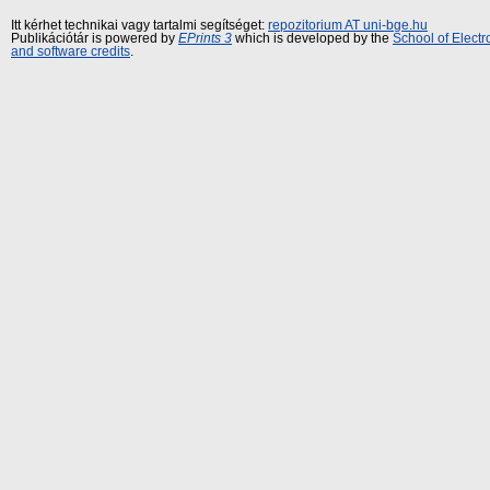
Itt kérhet technikai vagy tartalmi segítséget:
repozitorium AT uni-bge.hu
Publikációtár is powered by
EPrints 3
which is developed by the
School of Elect
and software credits
.