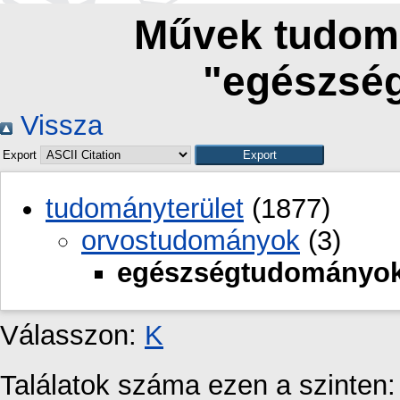
Művek tudomá
"egészsé
Vissza
Export
tudományterület
(1877)
orvostudományok
(3)
egészségtudományo
Válasszon:
K
Találatok száma ezen a szinten