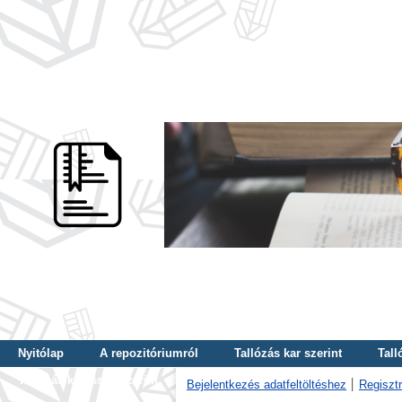
Nyitólap
A repozitóriumról
Tallózás kar szerint
Tall
Tallózás kulcsszó szerint
Bejelentkezés adatfeltöltéshez
Regisztr