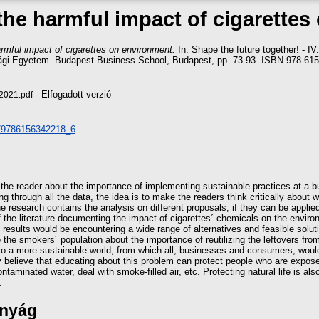
the harmful impact of cigarettes
rmful impact of cigarettes on environment.
In: Shape the future together! - IV
gi Egyetem. Budapest Business School, Budapest, pp. 73-93. ISBN 978-615-
- Elfogadott verzió
2021.pdf
80/9786156342218_6
 the reader about the importance of implementing sustainable practices at a b
ng through all the data, the idea is to make the readers think critically about
The research contains the analysis on different proposals, if they can be appl
f the literature documenting the impact of cigarettes´ chemicals on the envir
results would be encountering a wide range of alternatives and feasible solut
 the smokers´ population about the importance of reutilizing the leftovers from
 to a more sustainable world, from which all, businesses and consumers, would 
 believe that educating about this problem can protect people who are exposed t
aminated water, deal with smoke-filled air, etc. Protecting natural life is als
.
ányág