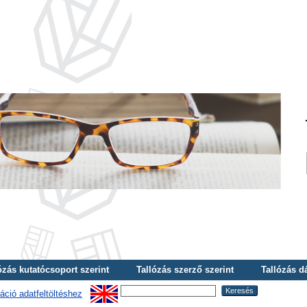
ózás kutatócsoport szerint
Tallózás szerző szerint
Tallózás d
áció adatfeltöltéshez