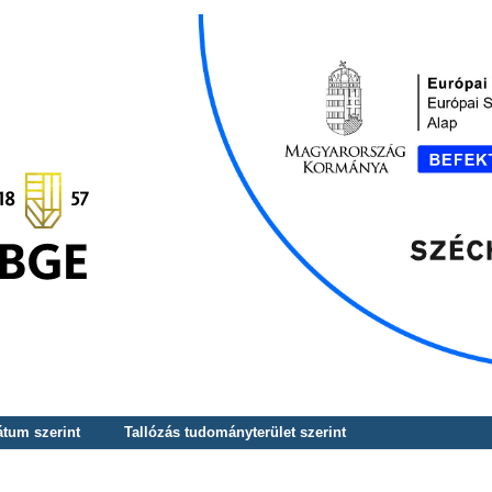
átum szerint
Tallózás tudományterület szerint