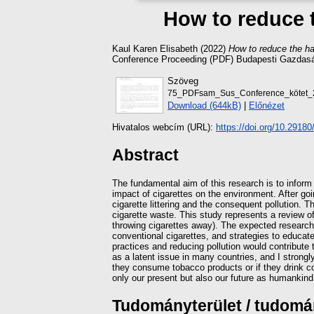
How to reduce 
Kaul Karen Elisabeth
(2022)
How to reduce the ha
Conference Proceeding (PDF) Budapesti Gazdasá
Szöveg
75_PDFsam_Sus_Conference_kötet_
Download (644kB)
|
Előnézet
Hivatalos webcím (URL):
https://doi.org/10.291
Abstract
The fundamental aim of this research is to inform
impact of cigarettes on the environment. After goi
cigarette littering and the consequent pollution. 
cigarette waste. This study represents a review o
throwing cigarettes away). The expected research 
conventional cigarettes, and strategies to educate
practices and reducing pollution would contribute
as a latent issue in many countries, and I strongly
they consume tobacco products or if they drink cont
only our present but also our future as humankind
Tudományterület / tudom