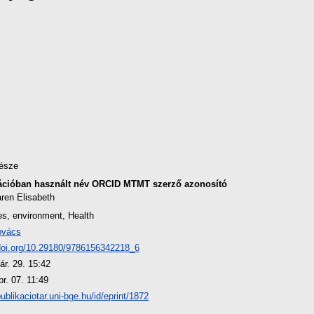
észe
ációban használt név
ORCID
MTMT szerző azonosító
ren Elisabeth
es, environment, Health
ovács
/doi.org/10.29180/9786156342218_6
ár. 29. 15:42
r. 07. 11:49
publikaciotar.uni-bge.hu/id/eprint/1872