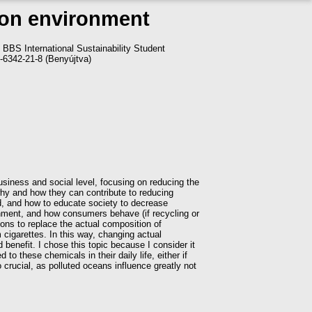
 on environment
. BBS International Sustainability Student
6342-21-8 (Benyújtva)
usiness and social level, focusing on reducing the
 why and how they can contribute to reducing
ied, and how to educate society to decrease
onment, and how consumers behave (if recycling or
ions to replace the actual composition of
 cigarettes. In this way, changing actual
benefit. I chose this topic because I consider it
o these chemicals in their daily life, either if
o crucial, as polluted oceans influence greatly not