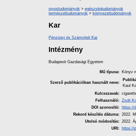
orvostudományok
>
egészségtudományok
természettudományok
>
környezettudományok
Kar
Pénzügyi és Számviteli Kar
Intézmény
Budapesti Gazdasági Egyetem
Mű típusa:
Könyv r
Publik
Szerző publikációban használt neve:
Kaul Ka
Kulcsszavak:
cigarett
Felhasználó:
Zsolt K
DOI azonosító:
https:/
Rekord készítés dátuma:
2022. M
Utolsó módosítás:
2022. Áp
URI:
https://